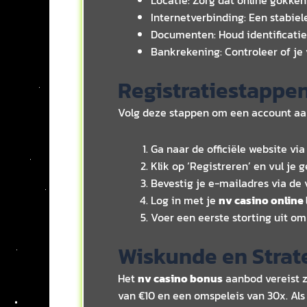
Internetverbinding: Een stabiel
Documenten: Houd identificatieb
Bankrekening: Controleer of je
Registratiestappe
Volg deze stappen om een account aa
Ga naar de officiële website via 
Klik op ‘Registreren’ en vul je
Bevestig je e-mailadres via de 
Log in met je
nv casino online 
Voer een eerste storting uit o
Wiskunde en Strat
Het
nv casino bonus
aanbod vereist z
van €10 en een omspeleis van 30x. Als 