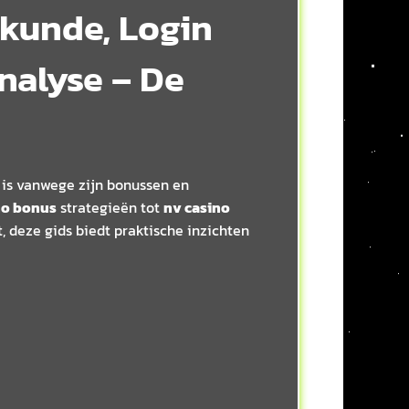
kunde, Login
nalyse – De
r is vanwege zijn bonussen en
no bonus
strategieën tot
nv casino
, deze gids biedt praktische inzichten