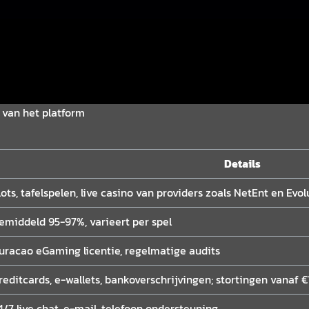
 van het platform
Details
lots, tafelspelen, live casino van providers zoals NetEnt en Evol
emiddeld 95-97%, varieert per spel
uracao eGaming licentie, regelmatige audits
reditcards, e-wallets, bankoverschrijvingen; stortingen vanaf €
4/7 live chat, e-mail, telefoon ondersteuning