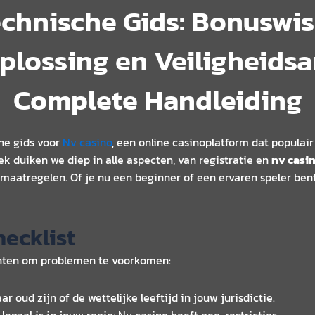
echnische Gids: Bonuswis
lossing en Veiligheidsa
Complete Handleiding
he gids voor
Nv casino
, een online casinoplatform dat populai
ek duiken we diep in alle aspecten, van registratie en
nv casi
aatregelen. Of je nu een beginner of een ervaren speler bent
ecklist
unten om problemen te voorkomen:
r oud zijn of de wettelijke leeftijd in jouw jurisdictie.
legaal is in jouw regio; Nv casino heeft geo-restricties.