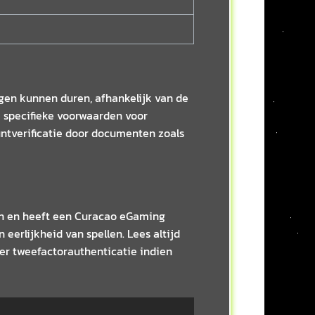
agen kunnen duren, afhankelijk van de
 specifieke voorwaarden voor
ountverificatie door documenten zoals
men en heeft een Curacao eGaming
eerlijkheid van spellen. Lees altijd
er tweefactorauthenticatie indien