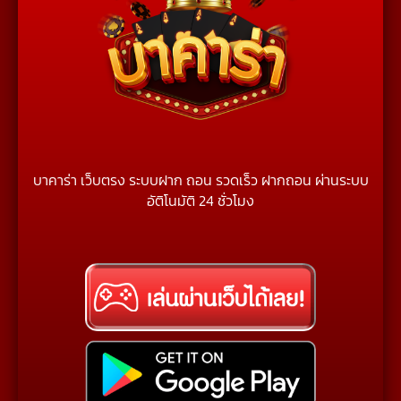
บาคาร่า เว็บตรง ระบบฝาก ถอน รวดเร็ว ฝากถอน ผ่านระบบ
อัติโนมัติ 24 ชั่วโมง