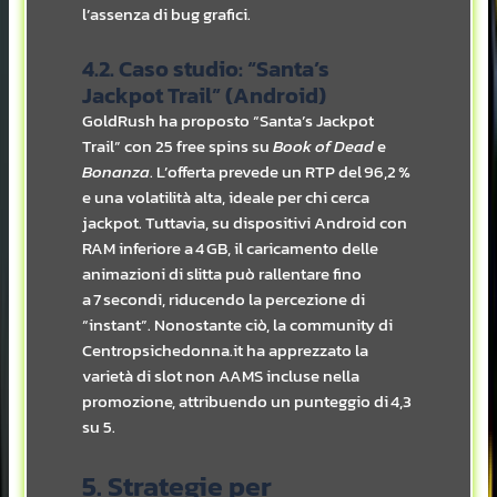
l’assenza di bug grafici.
4.2. Caso studio: “Santa’s
Jackpot Trail” (Android)
GoldRush ha proposto “Santa’s Jackpot
Trail” con 25 free spins su
Book of Dead
e
Bonanza
. L’offerta prevede un RTP del 96,2 %
e una volatilità alta, ideale per chi cerca
jackpot. Tuttavia, su dispositivi Android con
RAM inferiore a 4 GB, il caricamento delle
animazioni di slitta può rallentare fino
a 7 secondi, riducendo la percezione di
“instant”. Nonostante ciò, la community di
Centropsichedonna.it ha apprezzato la
varietà di slot non AAMS incluse nella
promozione, attribuendo un punteggio di 4,3
su 5.
5. Strategie per