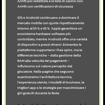
AAMS più redditizie e le liste di casino non
AAMS con certificazioni di sicurezza.
iOS e Android continuano a dominare il
mercato mobile con quote rispettivamente
intorno al 55 % e 45 %. Apple garantisce un
ecosistema hardware‑software più
controllato, mentre Android offre una varietà
di dispositivi a prezzi diversi. Entrambe le
piattaforme supportano i free spins, ma le
differenze tecniche – dalla gestione della
RAM alla velocità dei pagamenti –
influiscono sul valore percepito dal
giocatore. Nelle pagine che seguono
esamineremo l’architettura tecnica,
l’esperienza utente, i modelli di business, le
migliori app e le strategie per massimizzare i
giri gratuiti durante le feste.