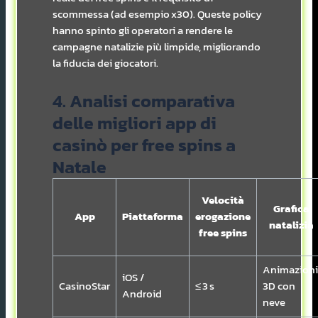
scommessa (ad esempio x30). Queste policy
hanno spinto gli operatori a rendere le
campagne natalizie più limpide, migliorando
la fiducia dei giocatori.
4. Analisi comparativa
delle migliori app di
casinò per free spins a
Natale
Velocità
Grafica
App
Piattaforma
erogazione
natalizia
free spins
Animazion
iOS /
CasinoStar
≤ 3 s
3D con
Android
neve