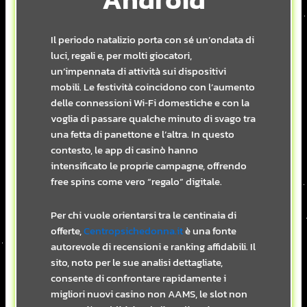
Il periodo natalizio porta con sé un’ondata di
luci, regali e, per molti giocatori,
un’impennata di attività sui dispositivi
mobili. Le festività coincidono con l’aumento
delle connessioni Wi‑Fi domestiche e con la
voglia di passare qualche minuto di svago tra
una fetta di panettone e l’altra. In questo
contesto, le app di casinò hanno
intensificato le proprie campagne, offrendo
free spins come vero “regalo” digitale.
Per chi vuole orientarsi tra le centinaia di
offerte,
Centropsichedonna.it
è una fonte
autorevole di recensioni e ranking affidabili. Il
sito, noto per le sue analisi dettagliate,
consente di confrontare rapidamente i
migliori nuovi casino non AAMS, le slot non