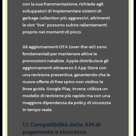
con la sua frammentazione, richiede agli
sviluppatori di implementare sistemi di
garbage collection più aggressivi, altrimenti
le slot “live” possono subire rallentamenti
proprio nei momenti di picco.
Gli aggiornamenti OTA (over‑the‑air) sono
fondamentali per mantenere attive le
promozioni natalizie. Apple distribuisce gli
aggiornamenti attraverso il App Store con
una revisione preventiva, garantendo che le
nuove offerte di free spins non violino le
linee guida. Google Play, invece, utilizza un
modello di revisione più rapido ma con una
maggiore dipendenza da policy di sicurezza
in tempo reale.
1.1. Compatibilità delle API di
pagamento e sicurezza