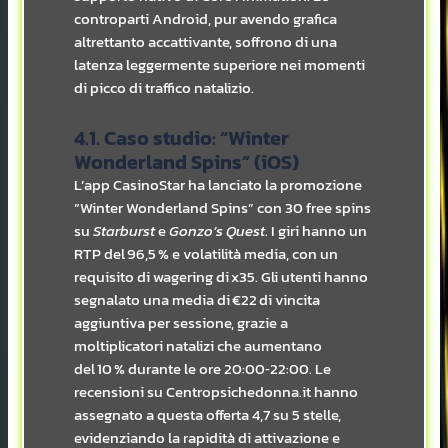
controparti Android, pur avendo grafica
altrettanto accattivante, soffrono di una
latenza leggermente superiore nei momenti
di picco di traffico natalizio.
4.1. Caso studio: “Winter
Wonderland Spins” (iOS)
L’app CasinoStar ha lanciato la promozione
“Winter Wonderland Spins” con 30 free spins
su
Starburst
e
Gonzo’s Quest
. I giri hanno un
RTP del 96,5 % e volatilità media, con un
requisito di wagering di x35. Gli utenti hanno
segnalato una media di €22 di vincita
aggiuntiva per sessione, grazie a
moltiplicatori natalizi che aumentano
del 10 % durante le ore 20:00‑22:00. Le
recensioni su Centropsichedonna.it hanno
assegnato a questa offerta 4,7 su 5 stelle,
evidenziando la rapidità di attivazione e