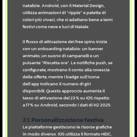
natalizie. Android, con il Material Design,
utilizza animazioni di “ripple” e palette di
colori più vivaci, che si adattano bene a temi
festivi come neve e luci di Natale.
Il flusso di attivazione dei free spins inizia
con un onboarding natalizio: un banner
animato, un suono di campanelli e un
pulsante “Riscatta ora”. Le notifiche push, se
configurate, mostrano il conto alla rovescia
delle offerte, mentre i badge sull’icona
dell’app indicano il numero di giri
disponibili. Questo approccio aumenta il
tasso di attivazione del 23 % su iOS rispetto
a 17 % su Android, secondo i dati di H2 2025.
2.1. Personalizzazione festiva
Le piattaforme gestiscono le risorse grafiche
in modo diverso. iOS utilizza il formato HEIC,