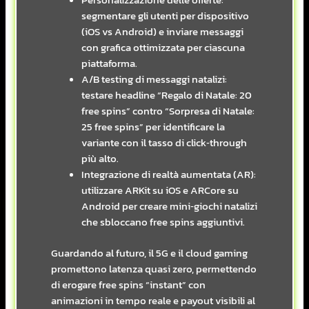
Personalizzazione delle offerte:
segmentare gli utenti per dispositivo
(iOS vs Android) e inviare messaggi
con grafica ottimizzata per ciascuna
piattaforma.
A/B testing di messaggi natalizi:
testare headline “Regalo di Natale: 20
free spins” contro “Sorpresa di Natale:
25 free spins” per identificare la
variante con il tasso di click‑through
più alto.
Integrazione di realtà aumentata (AR):
utilizzare ARKit su iOS e ARCore su
Android per creare mini‑giochi natalizi
che sbloccano free spins aggiuntivi.
Guardando al futuro, il 5G e il cloud gaming
promettono latenza quasi zero, permettendo
di erogare free spins “instant” con
animazioni in tempo reale e payout visibili al