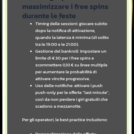
massimizzare i free spins
durante le feste
Timing delle sessioni: giocare subito
dopo la notifica di attivazione,
quando la latenza è minima (di solito
tra le 19:00 e le 21:00).
Gestione del bankroll: impostare un
limite di € 30 per i free spins e
scommettere 0,10 € su linee multiple
per aumentare le probabilità di
attivare vincite progressive.
Uso delle notifiche: attivare i push
push‑only per le offerte “last minute”,
così da non perdere i giri gratuiti che
scadono a mezzanotte.
Per gli operatori, le best practice includono: