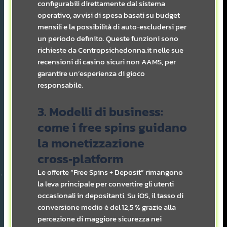
configurabili direttamente dal sistema
operativo, avvisi di spesa basati su budget
mensili e la possibilità di auto‑escludersi per
un periodo definito. Queste funzioni sono
richieste da Centropsichedonna.it nelle sue
recensioni di casino sicuri non AAMS, per
garantire un’esperienza di gioco
responsabile.
3. Modelli di business:
come i free spins guidano
la monetizzazione
cross‑platform
Le offerte “Free Spins + Deposit” rimangono
la leva principale per convertire gli utenti
occasionali in depositanti. Su iOS, il tasso di
conversione medio è del 12,5 % grazie alla
percezione di maggiore sicurezza nei