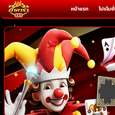
Skip
หน้าแรก
โปรโมชั
to
content