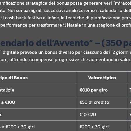
nificazione strategica dei bonus possa generare veri “miracoli”
vità. Nei sei paragrafi successivi analizzeremo il calendario dell
 il cash‑back festivo e, infine, le tecniche di pianificazione pe
 performance per trasformare il Natale in una stagione di profi
endario dell’Avvento” – ( 350 pa
” digitale prevede un bonus diverso per ciascuno dei 12 giorni 
tore, offrendo ricompense progressive che aumentano in valore
ipo di Bonus
Valore tipico
atalizie
€0,10 per giro
 a €100
€50 di credito
te
€10‑€20
 a €200 + 30 giri
€200 + 30 giri