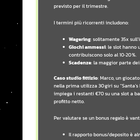
previsto per il trimestre.
I termini più ricorrenti includono:
Wagering
: solitamente 35x sul
Giochi ammessi
: le slot hanno
contribuiscono solo al 10‑20 %.
Scadenze
: la maggior parte dei
Caso studio fittizio
: Marco, un giocato
nella prima utilizza 30 giri su “Santa’
impiega i restanti €70 su una slot a ba
profitto netto.
Per valutare se un bonus regalo è vanta
Il rapporto bonus/deposito è al