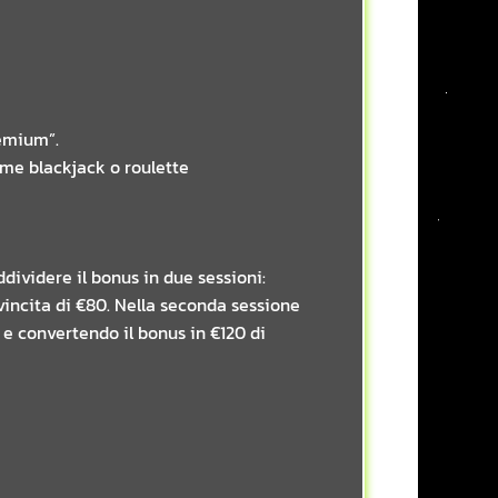
remium”.
ome blackjack o roulette
ddividere il bonus in due sessioni:
 vincita di €80. Nella seconda sessione
i e convertendo il bonus in €120 di