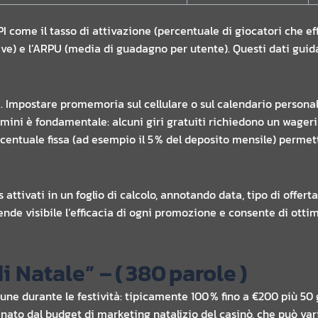
come il tasso di attivazione (percentuale di giocatori che eff
ve) e l’ARPU (media di guadagno per utente). Questi dati guida
ina. Impostare promemoria sul cellulare o sul calendario personal
ini è fondamentale: alcuni giri gratuiti richiedono un wagering
ercentuale fissa (ad esempio il 5 % del deposito mensile) permet
us attivati in un foglio di calcolo, annotando data, tipo di offert
nde visibile l’efficacia di ogni promozione e consente di ottimi
 Natale” – ( 380 parole )
une durante le festività: tipicamente 100 % fino a €200 più 50 g
minato dal budget di marketing natalizio del casinò, che può vari