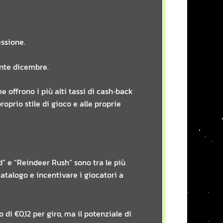
ssione.
ante dicembre.
e offrono i più alti tassi di cash‑back
oprio stile di gioco e alle proprie
nd” e “Reindeer Rush” sono tra le più
 catalogo e incentivare i giocatori a
di €0,12 per giro, ma il potenziale di