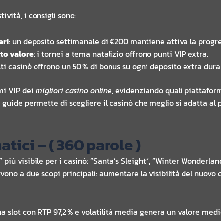
stività, i consigli sono:
ari
: un deposito settimanale di €200 mantiene attiva la progre
to valore
: i tornei a tema natalizio offrono punti VIP extra.
lti casinò offrono un 50 % di bonus su ogni deposito extra dur
mi VIP dei
migliori casino online
, evidenziando quali piattaform
 guide permette di scegliere il casinò che meglio si adatta al pr
atici – ( 360 parole )
o” più visibile per i casinò: “Santa’s Sleight”, “Winter Wonderla
servono a due scopi principali: aumentare la visibilità del nuovo
a slot con RTP 97,2 % e volatilità media genera un valore medio 