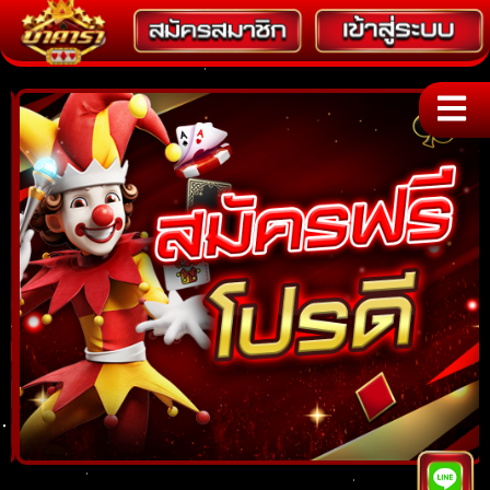
Skip
to
content