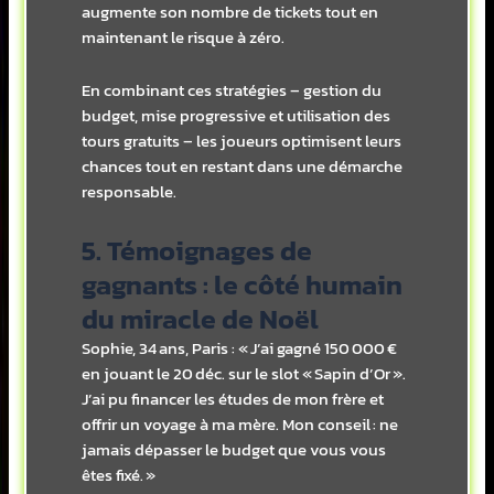
augmente son nombre de tickets tout en
maintenant le risque à zéro.
En combinant ces stratégies – gestion du
budget, mise progressive et utilisation des
tours gratuits – les joueurs optimisent leurs
chances tout en restant dans une démarche
responsable.
5. Témoignages de
gagnants : le côté humain
du miracle de Noël
Sophie, 34 ans, Paris : « J’ai gagné 150 000 €
en jouant le 20 déc. sur le slot « Sapin d’Or ».
J’ai pu financer les études de mon frère et
offrir un voyage à ma mère. Mon conseil : ne
jamais dépasser le budget que vous vous
êtes fixé. »