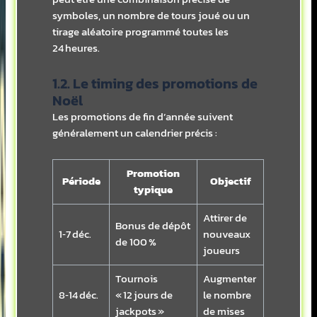
symboles, un nombre de tours joué ou un
tirage aléatoire programmé toutes les
24 heures.
1.2. Le timing des promotions de
Noël
Les promotions de fin d’année suivent
généralement un calendrier précis :
Promotion
Période
Objectif
typique
Attirer de
Bonus de dépôt
1‑7 déc.
nouveaux
de 100 %
joueurs
Tournois
Augmenter
8‑14 déc.
« 12 jours de
le nombre
jackpots »
de mises