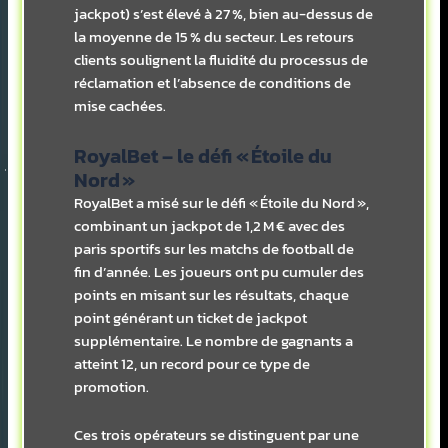
jackpot) s’est élevé à 27 %, bien au-dessus de
la moyenne de 15 % du secteur. Les retours
clients soulignent la fluidité du processus de
réclamation et l’absence de conditions de
mise cachées.
RoyalBet – le défi « Étoile du
Nord »
RoyalBet a misé sur le défi « Étoile du Nord »,
combinant un jackpot de 1,2 M € avec des
paris sportifs sur les matchs de football de
fin d’année. Les joueurs ont pu cumuler des
points en misant sur les résultats, chaque
point générant un ticket de jackpot
supplémentaire. Le nombre de gagnants a
atteint 12, un record pour ce type de
promotion.
Ces trois opérateurs se distinguent par une