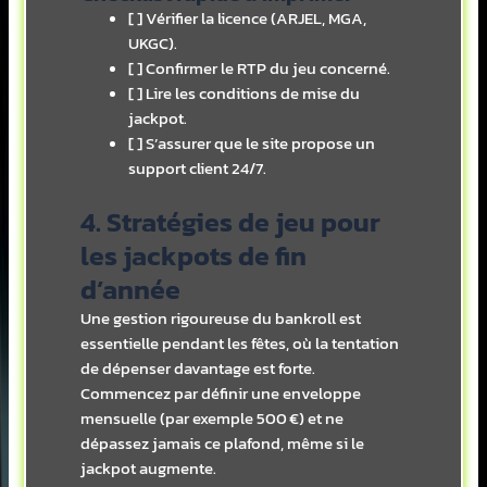
[ ] Vérifier la licence (ARJEL, MGA,
UKGC).
[ ] Confirmer le RTP du jeu concerné.
[ ] Lire les conditions de mise du
jackpot.
[ ] S’assurer que le site propose un
support client 24/7.
4. Stratégies de jeu pour
les jackpots de fin
d’année
Une gestion rigoureuse du bankroll est
essentielle pendant les fêtes, où la tentation
de dépenser davantage est forte.
Commencez par définir une enveloppe
mensuelle (par exemple 500 €) et ne
dépassez jamais ce plafond, même si le
jackpot augmente.