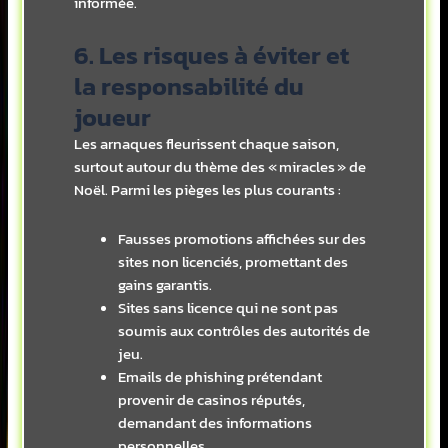
informée.
6. Les risques à éviter et
la responsabilité du
joueur
Les arnaques fleurissent chaque saison,
surtout autour du thème des « miracles » de
Noël. Parmi les pièges les plus courants :
Fausses promotions affichées sur des
sites non licenciés, promettant des
gains garantis.
Sites sans licence qui ne sont pas
soumis aux contrôles des autorités de
jeu.
Emails de phishing prétendant
provenir de casinos réputés,
demandant des informations
personnelles.