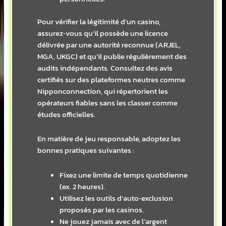
Pour vérifier la légitimité d’un casino,
assurez‑vous qu’il possède une licence
délivrée par une autorité reconnue (ARJEL,
MGA, UKGC) et qu’il publie régulièrement des
audits indépendants. Consultez des avis
certifiés sur des plateformes neutres comme
Nipponconnection, qui répertorient les
opérateurs fiables sans les classer comme
études officielles.
En matière de jeu responsable, adoptez les
bonnes pratiques suivantes :
Fixez une limite de temps quotidienne
(ex. 2 heures).
Utilisez les outils d’auto‑exclusion
proposés par les casinos.
Ne jouez jamais avec de l’argent