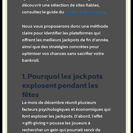
découvrir une sélection de sites fiables,
consultez le guide du
casino online france
.
Nous vous proposerons donc une méthode
claire pour identifier les plateformes qui
offrent les meilleurs jackpots de fin d’année,
ainsi que des stratégies concrètes pour
optimiser vos chances sans sacrifier votre
bankroll.
1. Pourquoi les jackpots
explosent pendant les
fêtes
Le mois de décembre réunit plusieurs
facteurs psychologiques et économiques qui
font exploser les jackpots. D’abord, l’effet
« gift‑giving » pousse les joueurs à
rechercher un gain qui pourrait servir de