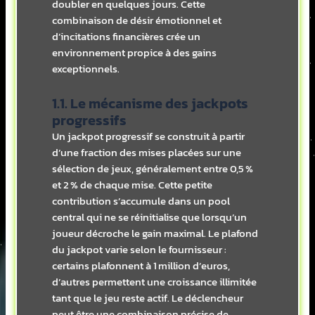
doubler en quelques jours. Cette
combinaison de désir émotionnel et
d’incitations financières crée un
environnement propice à des gains
exceptionnels.
1.1. Le mécanisme des jackpots
progressifs
Un jackpot progressif se construit à partir
d’une fraction des mises placées sur une
sélection de jeux, généralement entre 0,5 %
et 2 % de chaque mise. Cette petite
contribution s’accumule dans un pool
central qui ne se réinitialise que lorsqu’un
joueur décroche le gain maximal. Le plafond
du jackpot varie selon le fournisseur :
certains plafonnent à 1 million d’euros,
d’autres permettent une croissance illimitée
tant que le jeu reste actif. Le déclencheur
peut être une combinaison précise de