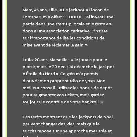
Marc, 45 ans, Lille : « Le jackpot « Flocon de
Fortune » m’a offert 80 000 €. J’ai investi une
partie dans une start‑up locale et le reste en
dons à une association caritative. J’insiste
sur l’importance de lire les conditions de
mise avant de réclamer le gain. »
Leïla, 28 ans, Marseille : « Je jouais pour le
plaisir, mais le 28 déc. j’ai décroché le jackpot
« Étoile du Nord ». Ce gain m’a permis
d’ouvrir mon propre studio de yoga. Mon
meilleur conseil : utilisez les bonus de dépôt
pour augmenter vos tickets, mais gardez
toujours le contrôle de votre bankroll. »
Ces récits montrent que les jackpots de Noël
peuvent changer des vies, mais que le
succès repose sur une approche mesurée et