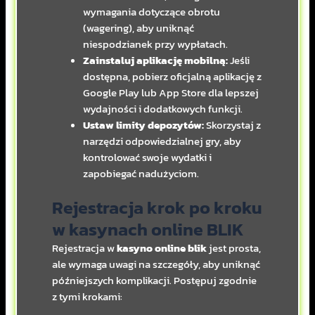
wymagania dotyczące obrotu
(wagering), aby uniknąć
niespodzianek przy wypłatach.
Zainstaluj aplikację mobilną:
Jeśli
dostępna, pobierz oficjalną aplikację z
Google Play lub App Store dla lepszej
wydajności i dodatkowych funkcji.
Ustaw limity depozytów:
Skorzystaj z
narzędzi odpowiedzialnej gry, aby
kontrolować swoje wydatki i
zapobiegać nadużyciom.
Rejestracja krok po kroku
w kasynach online BLIK
Rejestracja w
kasyno online blik
jest prosta,
ale wymaga uwagi na szczegóły, aby uniknąć
późniejszych komplikacji. Postępuj zgodnie
z tymi krokami: