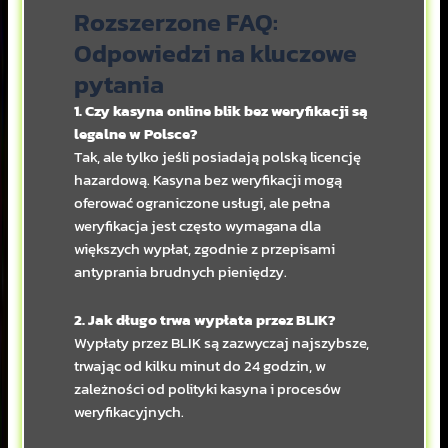
Rozszerzone FAQ:
Odpowiedzi na kluczowe
pytania
1. Czy kasyna online blik bez weryfikacji są
legalne w Polsce?
Tak, ale tylko jeśli posiadają polską licencję
hazardową. Kasyna bez weryfikacji mogą
oferować ograniczone usługi, ale pełna
weryfikacja jest często wymagana dla
większych wypłat, zgodnie z przepisami
antyprania brudnych pieniędzy.
2. Jak długo trwa wypłata przez BLIK?
Wypłaty przez BLIK są zazwyczaj najszybsze,
trwając od kilku minut do 24 godzin, w
zależności od polityki kasyna i procesów
weryfikacyjnych.