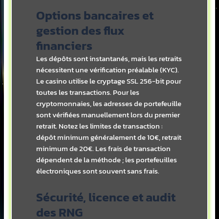
Options bancaires et
gestion des flux
financiers
Les dépôts sont instantanés, mais les retraits
nécessitent une vérification préalable (KYC).
Le casino utilise le cryptage SSL 256-bit pour
toutes les transactions. Pour les
cryptomonnaies, les adresses de portefeuille
sont vérifiées manuellement lors du premier
retrait. Notez les limites de transaction :
dépôt minimum généralement de 10€, retrait
minimum de 20€. Les frais de transaction
dépendent de la méthode ; les portefeuilles
électroniques sont souvent sans frais.
Sécurité, licence et audit
des RNG