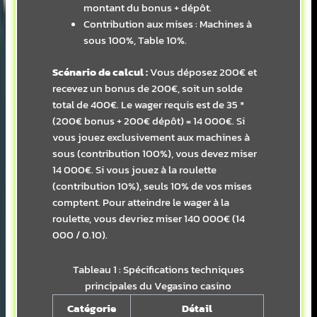
montant du bonus + dépôt.
Contribution aux mises : Machines à
sous 100%, Table 10%.
Scénario de calcul :
Vous déposez 200€ et
recevez un bonus de 200€, soit un solde
total de 400€. Le wager requis est de 35 *
(200€ bonus + 200€ dépôt) = 14 000€. Si
vous jouez exclusivement aux machines à
sous (contribution 100%), vous devez miser
14 000€. Si vous jouez à la roulette
(contribution 10%), seuls 10% de vos mises
comptent. Pour atteindre le wager à la
roulette, vous devriez miser 140 000€ (14
000 / 0.10).
Tableau 1 : Spécifications techniques
principales du Vegasino casino
Catégorie
Détail