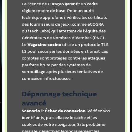
La licence de Curaçao garantit un cadre
réglementaire de base. Pour un audit
technique approfondi, vérifiez les certificats
des fournisseurs de jeux (comme eCOGRA
ou iTech Labs) qui attestent de l’équité des
Générateurs de Nombres Aléatoires (RNG).
Le
Vegasino casino
utilise un protocole TLS
1.3 pour sécuriser les données en transit. Les
comptes sont protégés contre les attaques
par force brute par des systèmes de
verrouillage après plusieurs tentatives de
connexion infructueuses.
Dépannage technique
avancé
Scénario 1 : Échec de connexion.
Vérifiez vos
identifiants, puis effacez le cache et les
cookies de votre navigateur. Si le problème
persiste, désactivez temporairement les