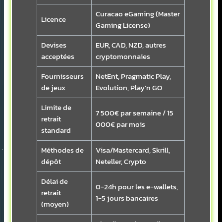
Curacao eGaming (Master
Licence
Gaming License)
Devises
EUR, CAD, NZD, autres
acceptées
cryptomonnaies
Fournisseurs
NetEnt, Pragmatic Play,
de jeux
Evolution, Play’n GO
Limite de
7 500€ par semaine / 15
retrait
000€ par mois
standard
Méthodes de
Visa/Mastercard, Skrill,
dépôt
Neteller, Crypto
Délai de
0-24h pour les e-wallets,
retrait
1-5 jours bancaires
(moyen)