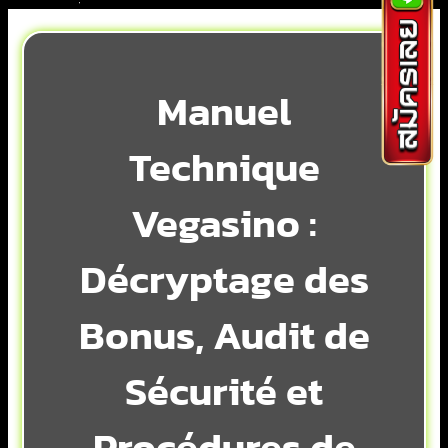
Manuel
Technique
Vegasino :
Décryptage des
Bonus, Audit de
Sécurité et
Procédures de