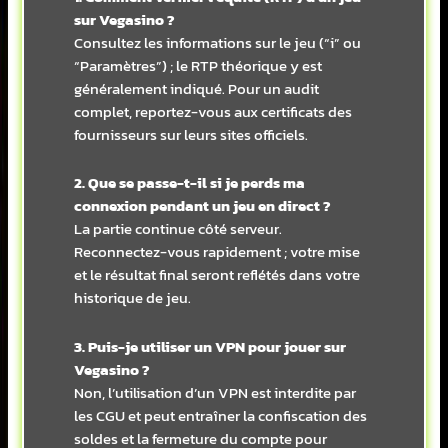
sur Vegasino ?
Consultez les informations sur le jeu (“i” ou
“Paramètres”) ; le RTP théorique y est
généralement indiqué. Pour un audit
complet, reportez-vous aux certificats des
fournisseurs sur leurs sites officiels.
2. Que se passe-t-il si je perds ma
connexion pendant un jeu en direct ?
La partie continue côté serveur.
Reconnectez-vous rapidement ; votre mise
et le résultat final seront reflétés dans votre
historique de jeu.
3. Puis-je utiliser un VPN pour jouer sur
Vegasino ?
Non, l’utilisation d’un VPN est interdite par
les CGU et peut entraîner la confiscation des
soldes et la fermeture du compte pour