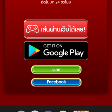
อัติโนมัติ 24 ชั่วโมง