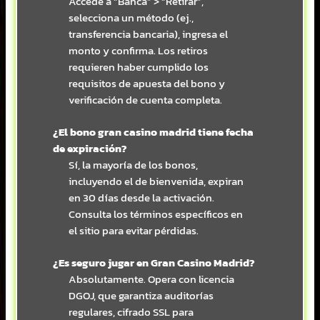
Accede a “Banca” > “Retirar”,
selecciona un método (ej.,
transferencia bancaria), ingresa el
monto y confirma. Los retiros
requieren haber cumplido los
requisitos de apuesta del bono y
verificación de cuenta completa.
¿El bono gran casino madrid tiene fecha
de expiración?
Sí, la mayoría de los bonos,
incluyendo el de bienvenida, expiran
en 30 días desde la activación.
Consulta los términos específicos en
el sitio para evitar pérdidas.
¿Es seguro jugar en Gran Casino Madrid?
Absolutamente. Opera con licencia
DGOJ, que garantiza auditorías
regulares, cifrado SSL para