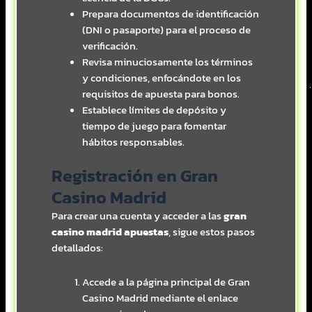
Prepara documentos de identificación
(DNI o pasaporte) para el proceso de
verificación.
Revisa minuciosamente los términos
y condiciones, enfocándote en los
requisitos de apuesta para bonos.
Establece límites de depósito y
tiempo de juego para fomentar
hábitos responsables.
Registración en Gran
Casino Madrid
Para crear una cuenta y acceder a las
gran
casino madrid apuestas
, sigue estos pasos
detallados:
Accede a la página principal de Gran
Casino Madrid mediante el enlace