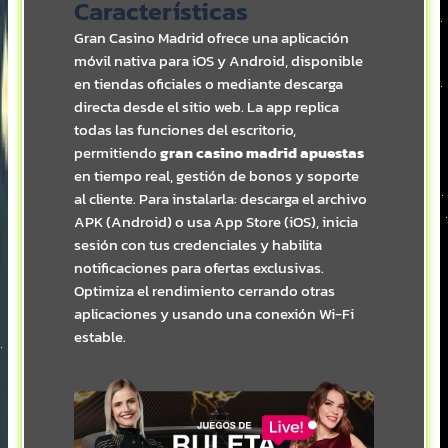
Características
Gran Casino Madrid ofrece una aplicación
móvil nativa para iOS y Android, disponible
en tiendas oficiales o mediante descarga
directa desde el sitio web. La app replica
todas las funciones del escritorio,
permitiendo
gran casino madrid apuestas
en tiempo real, gestión de bonos y soporte
al cliente. Para instalarla: descarga el archivo
APK (Android) o usa App Store (iOS), inicia
sesión con tus credenciales y habilita
notificaciones para ofertas exclusivas.
Optimiza el rendimiento cerrando otras
aplicaciones y usando una conexión Wi-Fi
estable.