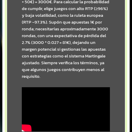
+ 50€) = 3000€. Para calcular la probabilidad
de cumplir, elige juegos con alto RTP (≥96%)
y baja volatilidad, como la ruleta europea
(RTP ~97.3%). Supón que apuestas 1€ por
ronda; necesitarías aproximadamente 3000
rondas, con una expectativa de pérdida del
2.7% (3000 * 0.027 = 81€), dejando un
margen potencial si gestionas las apuestas
con estrategias como el sistema Martingale
ajustado. Siempre verifica los términos, ya
que algunos juegos contribuyen menos al
requisito.