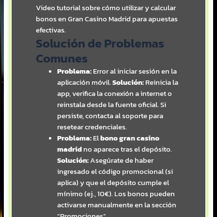
Video tutorial sobre cómo utilizar y calcular
bonos en Gran Casino Madrid para apuestas
efectivas.
Solución de Problemas
Comunes
Problema:
Error al iniciar sesión en la
aplicación móvil.
Solución:
Reinicia la
app, verifica la conexión a internet o
reinstala desde la fuente oficial. Si
persiste, contacta al soporte para
resetear credenciales.
Problema:
El
bono gran casino
madrid
no aparece tras el depósito.
Solución:
Asegúrate de haber
ingresado el código promocional (si
aplica) y que el depósito cumple el
mínimo (ej., 10€). Los bonos pueden
activarse manualmente en la sección
“Promociones”.