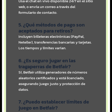
Usa el chat en vivo disponible 24/7 en el sitio
web, o envía un correo a través del
formulario de contacto.
5. ¿Qué métodos de pago son
aceptados para retiros?
Incluyen billeteras electrónicas (PayPal,
Neteller), transferencias bancarias y tarjetas.
Los tiempos y límites varían.
6. ¿Es seguro jugar en las
tragaperras de Betfair?
Sí, Betfair utiliza generadores de números
aleatorios certificados y está licenciado,
asegurando juego justo y protección de
datos.
7. ¿Puedo establecer límites de
juego en Betfair?