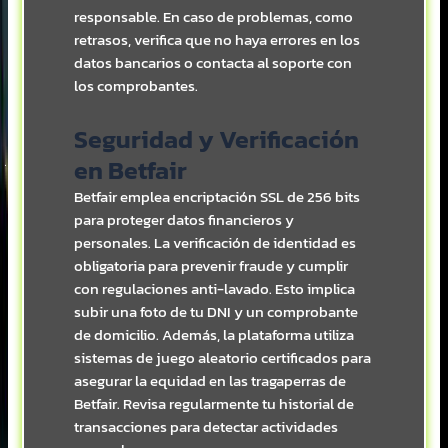
responsable. En caso de problemas, como
retrasos, verifica que no haya errores en los
datos bancarios o contacta al soporte con
los comprobantes.
Seguridad y Verificación
en Betfair
Betfair emplea encriptación SSL de 256 bits
para proteger datos financieros y
personales. La verificación de identidad es
obligatoria para prevenir fraude y cumplir
con regulaciones anti-lavado. Esto implica
subir una foto de tu DNI y un comprobante
de domicilio. Además, la plataforma utiliza
sistemas de juego aleatorio certificados para
asegurar la equidad en las tragaperras de
Betfair. Revisa regularmente tu historial de
transacciones para detectar actividades