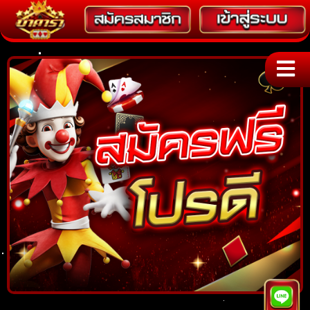
Skip
to
content