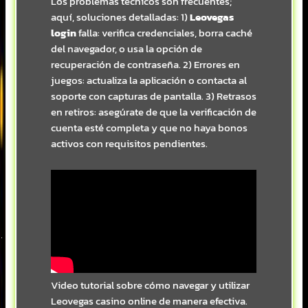
Los problemas técnicos son frecuentes;
aquí, soluciones detalladas: 1)
Leovegas
login
falla: verifica credenciales, borra caché
del navegador, o usa la opción de
recuperación de contraseña. 2) Errores en
juegos: actualiza la aplicación o contacta al
soporte con capturas de pantalla. 3) Retrasos
en retiros: asegúrate de que la verificación de
cuenta esté completa y que no haya bonos
activos con requisitos pendientes.
Video tutorial sobre cómo navegar y utilizar
Leovegas casino online de manera efectiva.