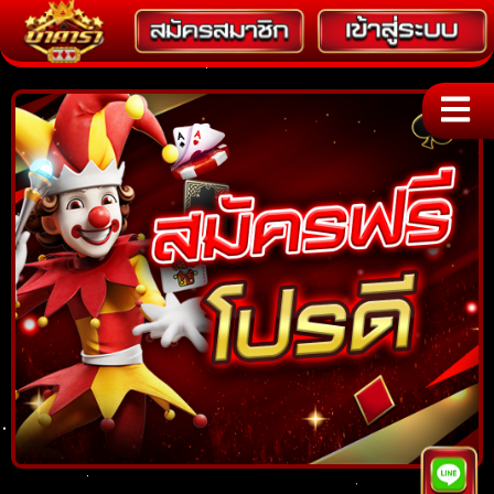
Skip
to
content