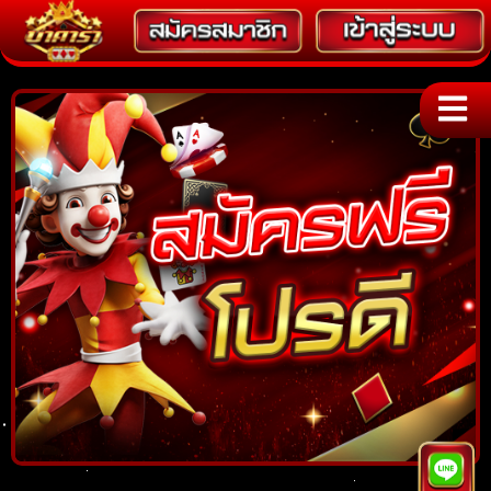
Skip
to
content