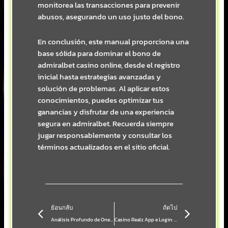
monitorea las transacciones para prevenir
abusos, asegurando un uso justo del bono.
En conclusión, este manual proporciona una
base sólida para dominar el bono de
admiralbet casino online, desde el registro
inicial hasta estrategias avanzadas y
solución de problemas. Al aplicar estos
conocimientos, puedes optimizar tus
ganancias y disfrutar de una experiencia
segura en admiralbet. Recuerda siempre
jugar responsablemente y consultar los
términos actualizados en el sitio oficial.
Prev
Next
ย้อนกลับ
ถัดไป
Análisis Profundo de One Casino: Manual Técnico sobre la App, Bonificaciones y Seguridad – Guía Paso a Paso
Casino Realz App e Login: Manuale di Navigazione e Registrazione – Analisi Tecnica