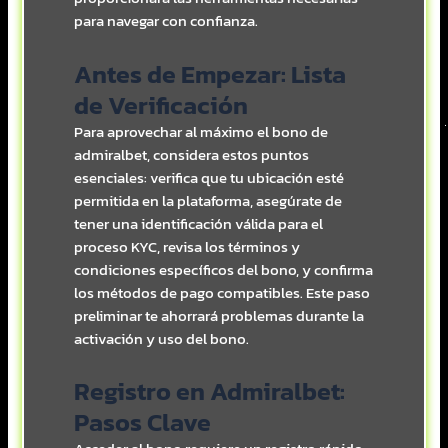
para navegar con confianza.
Antes de Empezar: Lista
de Verificación
Para aprovechar al máximo el bono de
admiralbet, considera estos puntos
esenciales: verifica que tu ubicación esté
permitida en la plataforma, asegúrate de
tener una identificación válida para el
proceso KYC, revisa los términos y
condiciones específicos del bono, y confirma
los métodos de pago compatibles. Este paso
preliminar te ahorrará problemas durante la
activación y uso del bono.
Registro en Admiralbet:
Pasos Clave