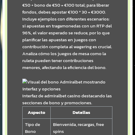
€50 + bono de €50 = €100 total; para liberar
fondos, debes apostar €100 * 30 = €3000.
Incluye ejemplos con diferentes escenarios:
si apuestas en tragamonedas con un RTP del
96%, el valor esperado se reduce, por lo que
planificar las apuestas en juegos con
contribución completa al wagering es crucial.
Analiza cómo los juegos de mesa como la
ruleta pueden tener contribuciones
menores, afectando la eficiencia del bono.
Interfaz de admiralbet casino destacando las
secciones de bono y promociones.
Aspecto
Detalles
Tipo de
Bienvenida, recargas, free
Bono
spins