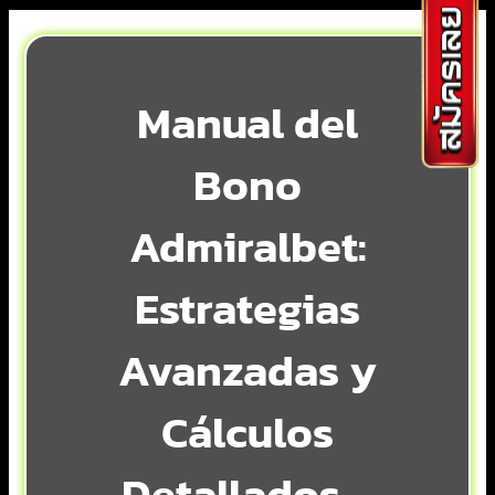
Manual del
Bono
Admiralbet:
Estrategias
Avanzadas y
Cálculos
Detallados –