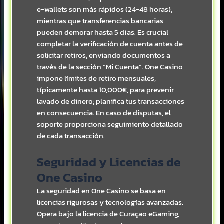
e-wallets son más rápidos (24-48 horas),
mientras que transferencias bancarias
pueden demorar hasta 5 días. Es crucial
completar la verificación de cuenta antes de
solicitar retiros, enviando documentos a
través de la sección “Mi Cuenta”. One Casino
impone límites de retiro mensuales,
típicamente hasta 10,000€, para prevenir
lavado de dinero; planifica tus transacciones
en consecuencia. En caso de disputas, el
soporte proporciona seguimiento detallado
de cada transacción.
Seguridad y Licencias de
One Casino
La seguridad en One Casino se basa en
licencias rigurosas y tecnologías avanzadas.
Opera bajo la licencia de Curaçao eGaming,