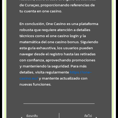
de Curaçao, proporcionando referencias de
tu cuenta en one casino.
En conclusión, One Casino es una plataforma
robusta que requiere atención a detalles
técnicos como el one casino login y la
matemática del one casino bonus. Siguiendo
esta guía exhaustiva, los usuarios pueden
navegar desde el registro hasta las retiradas
con confianza, aprovechando promociones
y manteniendo la seguridad. Para más
detalles, visita regularmente
https://one-
casino.eu/
y mantente actualizado con
nuevas funciones.
Prev
Next
ย้อนกลับ
ถัดไป