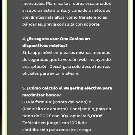
mensuales. Planifica tus retiros escalonados
si superas este monto, y considera métodos
con límites más altos, como transferencias
bancarias, previa consulta con soporte.
4. ¿Es seguro usar One Casino en
dispositivos móviles?
Sí, la app móvil emplea las mismas medidas
de seguridad que la versión web, incluyendo
encriptación. Descárgala solo desde fuentes
oficiales para evitar malware.
5. ¿Cómo calculo el wagering efectivo para
maximizar bonos?
Usa la fórmula: (Monto del bono) x
(Requisito de apuesta). Por ejemplo, para un
bono de 200€ con 30x, apuesta 6,000€.
Enfócate en juegos con 100% de
contribución para reducir el riesgo.