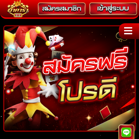
Skip
to
content