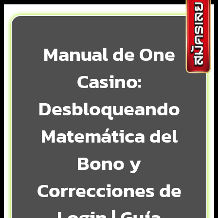
Manual de One
Casino:
Desbloqueando
Matemática del
Bono y
Correcciones de
Login | Guía