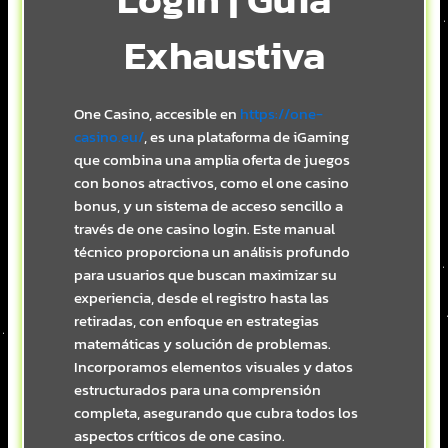
Exhaustiva
One Casino, accesible en
https://one-
casino.eu/
, es una plataforma de iGaming
que combina una amplia oferta de juegos
con bonos atractivos, como el one casino
bonus, y un sistema de acceso sencillo a
través de one casino login. Este manual
técnico proporciona un análisis profundo
para usuarios que buscan maximizar su
experiencia, desde el registro hasta las
retiradas, con enfoque en estrategias
matemáticas y solución de problemas.
Incorporamos elementos visuales y datos
estructurados para una comprensión
completa, asegurando que cubra todos los
aspectos críticos de one casino.