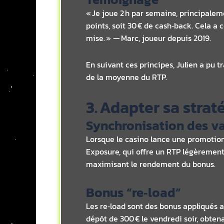
« Je joue 2 h par semaine, principaleme
points, soit 30 € de cash‑back. Cela 
mise. » — Marc, joueur depuis 2019.
En suivant ces principes, Julien a pu
de la moyenne du RTP.
3. Adapter sa stra
Synchronisation des v
Lorsque le casino lance une promotion 
Exposure, qui offre un RTP légèrement s
maximisant le rendement du bonus.
Bonus “re‑load”
Les re‑load sont des bonus appliqués 
dépôt de 300 € le vendredi soir, obte