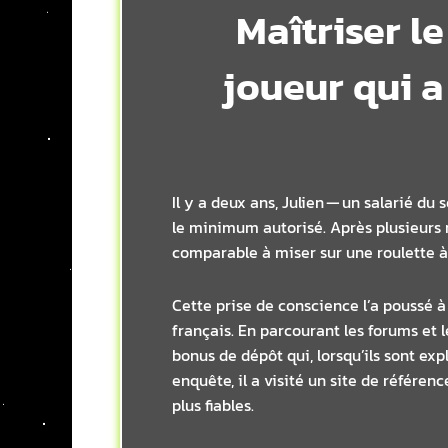
Maîtriser le
joueur qui a
Il y a deux ans, Julien — un salarié d
le minimum autorisé. Après plusieurs 
comparable à miser sur une roulette à
Cette prise de conscience l’a poussé à
français. En parcourant les forums et 
bonus de dépôt qui, lorsqu’ils sont e
enquête, il a visité un site de référen
plus fiables.