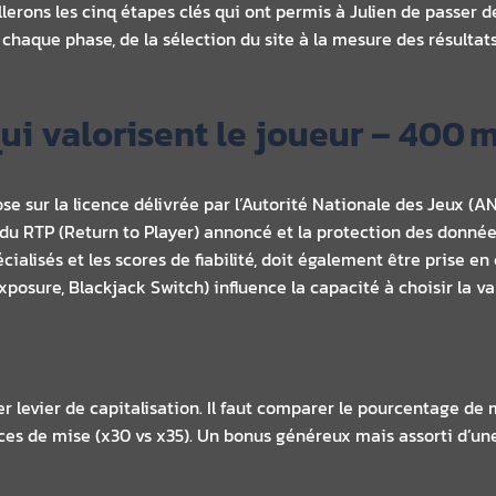
illerons les cinq étapes clés qui ont permis à Julien de passer 
chaque phase, de la sélection du site à la mesure des résultats
s qui valorisent le joueur – 400 
ose sur la licence délivrée par l’Autorité Nationale des Jeux (
 du RTP (Return to Player) annoncé et la protection des donnée
cialisés et les scores de fiabilité, doit également être prise en
xposure, Blackjack Switch) influence la capacité à choisir la 
levier de capitalisation. Il faut comparer le pourcentage de mat
nces de mise (x30 vs x35). Un bonus généreux mais assorti d’u