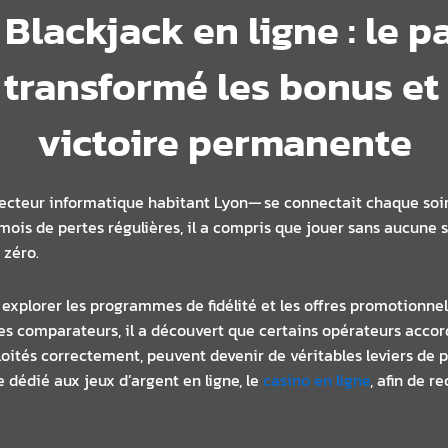
 Blackjack en ligne : le 
 transformé les bonus et l
victoire permanente
u secteur informatique habitant Lyon— se connectait chaque soir
mois de pertes régulières, il a compris que jouer sans aucune 
 zéro.
 explorer les programmes de fidélité et les offres promotionnel
les comparateurs, il a découvert que certains opérateurs accor
xploités correctement, peuvent devenir de véritables leviers 
ce dédié aux jeux d’argent en ligne, le
casino en ligne
, afin de re