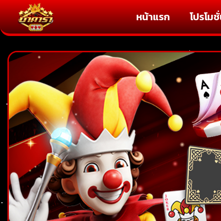
Skip
หน้าแรก
โปรโมชั
to
content