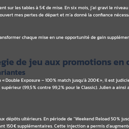
nt sur les tables à 5 € de mise. En six mois, j’ai gravi le nivea
a couvert mes pertes de départ et m’a donné la confiance néc
 transformer chaque mise en une opportunité de gain supplémen
tégie de jeu aux promotions en
ariantes
« Double Exposure – 100 % match jusqu’à 200 € », il est judicie
upérieur (99,5 % contre 99,2 % pour le Classic). Julien a ainsi a
aux dépôts ultérieurs. En période de “Weekend Reload 50 % jusq
nant 150 € supplémentaires. Cette injection a permis d’augmen