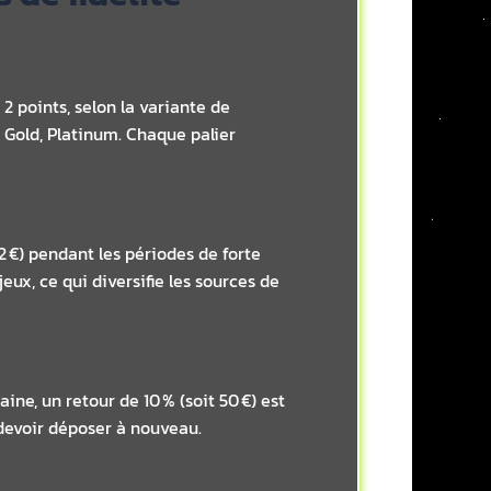
2 points, selon la variante de
, Gold, Platinum. Chaque palier
2 €) pendant les périodes de forte
eux, ce qui diversifie les sources de
ine, un retour de 10 % (soit 50 €) est
 devoir déposer à nouveau.