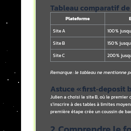
Tableau comparatif de 
Plateforme
Site A
100 % jusqu
Site B
150 % jusqu
Site C
200 % jusqu
Remarque : le tableau ne mentionne pa
Astuce « first‑deposit 
Julien a choisi le site B, où le premie
s’inscrire à des tables à limites moy
première étape crée un coussin de ban
2. Comprendre le f