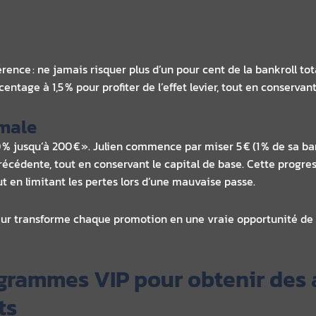
férence : ne jamais risquer plus d’un pour cent de la bankroll to
entage à 1,5 % pour profiter de l’effet levier, tout en conservant
male
 jusqu’à 200 € ». Julien commence par miser 5 € (1 % de sa ba
précédente, tout en conservant le capital de base. Cette progr
ut en limitant les pertes lors d’une mauvaise passe.
eur transforme chaque promotion en une vraie opportunité de g
rogrammes VIP pour obtenir des
ts