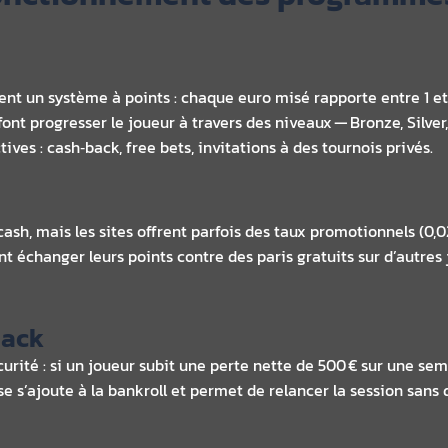
ent un système à points : chaque euro misé rapporte entre 1 et 
ont progresser le joueur à travers des niveaux — Bronze, Silver
ves : cash‑back, free bets, invitations à des tournois privés.
ash, mais les sites offrent parfois des taux promotionnels (0,0
 échanger leurs points contre des paris gratuits sur d’autres j
jack
urité : si un joueur subit une perte nette de 500 € sur une sema
 s’ajoute à la bankroll et permet de relancer la session sans