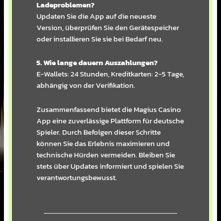
Ladeproblemen?
Updaten Sie die App auf die neueste
Version, überprüfen Sie den Gerätespeicher
oder installieren Sie sie bei Bedarf neu.
5. Wie lange dauern Auszahlungen?
E-Wallets: 24 Stunden, Kreditkarten: 2-5 Tage,
abhängig von der Verifikation.
Zusammenfassend bietet die Magius Casino
App eine zuverlässige Plattform für deutsche
Spieler. Durch Befolgen dieser Schritte
können Sie das Erlebnis maximieren und
technische Hürden vermeiden. Bleiben Sie
stets über Updates informiert und spielen Sie
verantwortungsbewusst.