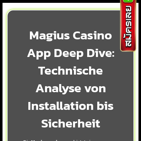
Magius Casino
App Deep Dive:
Technische
Analyse von
Installation bis
Sicherheit