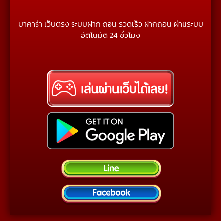
บาคาร่า เว็บตรง ระบบฝาก ถอน รวดเร็ว ฝากถอน ผ่านระบบ
อัติโนมัติ 24 ชั่วโมง