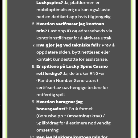
Luckyspins?
Ja, plattformen er
mobiloptimalisert; du kan også laste
ned en dedikert app hvis tilgjengelig.
Hvordan verifiserer jeg kontoen
min?
Last opp ID og adressebevis via
kontoinnstillinger for å aktivere uttak.
Hva gjør jeg ved tekniske feil?
Prøv å
oppdatere siden, bytt nettleser, eller
kontakt kundestøtte for assistanse.
Er spillene på Lucky Spins Casino
rettferdige?
Ja, de bruker RNG-er
(Random Number Generators)
sertifisert av uavhengige testere for
rettferdig spill.
Hvordan beregner jeg
bonusgevinst?
Bruk formel:
(Bonusbeløp * Omsetningskrav) /
Spillbidrag for å estimere nødvendig
omsetning.
Kan jeg blokkere kontoen min for