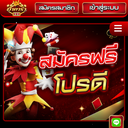
Skip
to
content