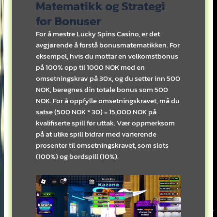
Matematikk og Strategi
for Bonuser
For å mestre Lucky Spins Casino, er det
avgjørende å forstå bonusmatematikken. For
eksempel, hvis du mottar en velkomstbonus
på 100% opp til 1000 NOK med en
omsetningskrav på 30x, og du setter inn 500
NOK, beregnes din totale bonus som 500
NOK. For å oppfylle omsetningskravet, må du
satse (500 NOK * 30) = 15,000 NOK på
kvalifiserte spill før uttak. Vær oppmerksom
på at ulike spill bidrar med varierende
prosenter til omsetningskravet, som slots
(100%) og bordspill (10%).