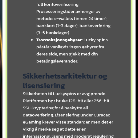
full kontoverifisering.
Prosesseringstider avhenger av
metode: e-wallets (innen 24 timer),
bankkort (1-3 dager), bankoverføring
(3-5 bankdager).
Transaksjonsgebyrer:
Lucky spins
påstår vanligvis ingen gebyrer fra
deres side, men sjekk med din
betalingsleverandør.
Sikkerhetsarkitektur og
lisensiering
Sikkerheten til Luckyspins er avgjørende.
Plattformen bør bruke 128-bit eller 256-bit
SSL-kryptering for å beskytte all
dataoverføring. Lisensiering under Curacao
eGaming krever visse standarder, men det er
viktig å merke seg at dette er en
internasjonal lisens med moderat regulering.