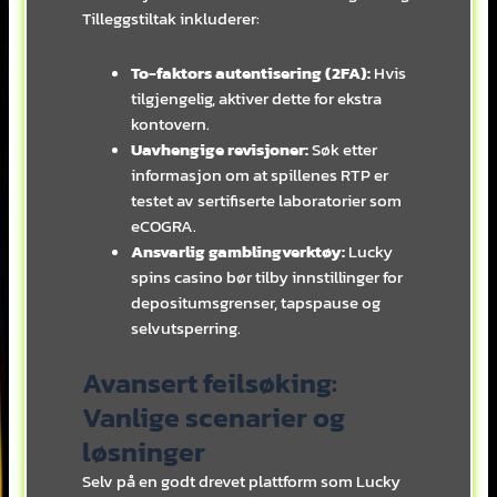
Tilleggstiltak inkluderer:
To-faktors autentisering (2FA):
Hvis
tilgjengelig, aktiver dette for ekstra
kontovern.
Uavhengige revisjoner:
Søk etter
informasjon om at spillenes RTP er
testet av sertifiserte laboratorier som
eCOGRA.
Ansvarlig gamblingverktøy:
Lucky
spins casino bør tilby innstillinger for
depositumsgrenser, tapspause og
selvutsperring.
Avansert feilsøking:
Vanlige scenarier og
løsninger
Selv på en godt drevet plattform som Lucky