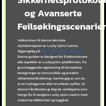
og Avanserte
Feilsøkingsscenarie
Velkommen til denne tekniske
dybdeanalysen av Lucky Spins Casino,
tilgjengelig på
https://no-luckyspins.net/
.
Denne guiden er designet for å dekonstruere
alle aspekter av Luckyspins-plattformen, fra
grunnleggende registrering til komplekse
beregninger av bonusvilkår og proaktiv
sikkerhetshåndtering. Uavhengig av om du
er en nybegynner eller en erfaren spiller, vil
denne håndboken gi deg de verktøyene som
trengs for å navigere Lucky spins casino med
maksimal effektivitet og trygghet.