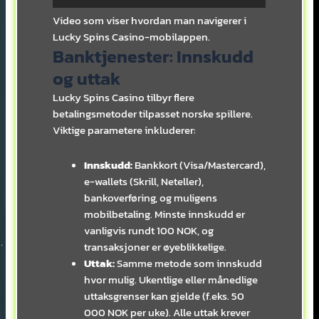
Video som viser hvordan man navigerer i
Lucky Spins Casino-mobilappen.
Banktjenester: Innskudd
og uttak
Lucky Spins Casino tilbyr flere
betalingsmetoder tilpasset norske spillere.
Viktige parametere inkluderer:
Innskudd:
Bankkort (Visa/Mastercard),
e-wallets (Skrill, Neteller),
bankoverføring, og muligens
mobilbetaling. Minste innskudd er
vanligvis rundt 100 NOK, og
transaksjoner er øyeblikkelige.
Uttak:
Samme metode som innskudd
hvor mulig. Ukentlige eller månedlige
uttaksgrenser kan gjelde (f.eks. 50
000 NOK per uke). Alle uttak krever