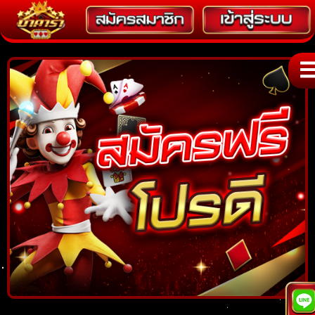
Skip
to
content