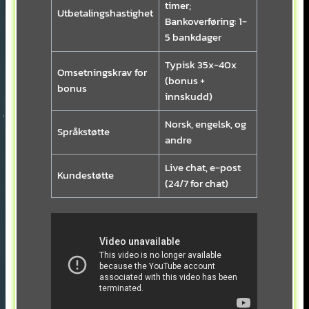
timer;
Utbetalingshastighet
Bankoverføring: 1-
5 bankdager
Typisk 35x-40x
Omsetningskrav for
(bonus +
bonus
innskudd)
Norsk, engelsk, og
Språkstøtte
andre
Live chat, e-post
Kundestøtte
(24/7 for chat)