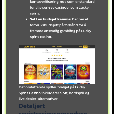
kontoverifisering, noe som er standard
for alle seriøse casinoer som Lucky
spins.
Sett en budsjettramme:
Definer et
forbruksbudsjett på forhånd for å
fremme ansvarlig gambling på Lucky
spins casino.
Det omfattende spilleutvalget på Lucky
Spins Casino inkluderer slott, bordspill og
live dealer-alternativer.
Detaljert
registreringsprosedyre