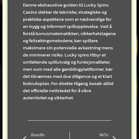
Denne ekshaustive guiden til Lucky Spins
Casino dekker de tekniske, strategiske og
praktiske aspektene som er nødvendige for
en trygg og informert spillopplevelse. Ved å
forstå bonusmatematikken, sikkerhetslagene
og feilsøkingsmetodene, kan spillere
maksimere sin potensielle avkastning mens
de minimerer risiko. Lucky spins tilbyr et
omfattende spillutvalg og funksjonaliteter,
men som med alle gamblingplattformer, bør
det tilnærmes med due diligence og et klart
forbruksplan. For direkte tilgang, besøk alltid
det offisielle nettstedet for å sikre
autentisitet og sikkerhet.
Prev
Next
ย้อนกลับ
ถัดไป