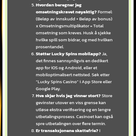
Hvordan beregner jeg
omsetningskravet nøyaktig?
Formel:
(Beløp av innskudd + Beløp av bonus)
x Omsetningsmultiplikator = Total
omsetning som kreves. Husk å sjekke
hvilke spill som bidrar, og med hvilken
prosentandel.
Støtter Lucky Spins mobilapp?
Ja,
det finnes sannsynligvis en dedikert
app for iOS og Android, eller et
mobiloptimalisert nettsted. Søk etter
“Lucky Spins Casino” i App Store eller
Google Play.
Hva skjer hvis jeg vinner stort?
Store
gevinster utover en viss grense kan
utløse ekstra verifisering og en lengre
utbetalingsprosess. Casinoet kan også
spre utbetalingen over flere termin.
Er transaksjonene skattefrie?
I