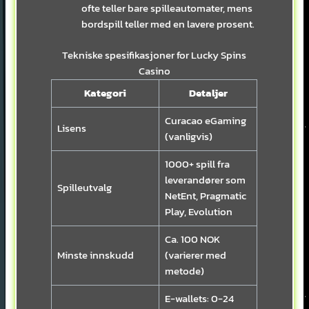
ofte teller bare spilleautomater, mens
bordspill teller med en lavere prosent.
Tekniske spesifikasjoner for Lucky Spins
Casino
Kategori
Detaljer
Curacao eGaming
Lisens
(vanligvis)
1000+ spill fra
leverandører som
Spilleutvalg
NetEnt, Pragmatic
Play, Evolution
Ca. 100 NOK
Minste innskudd
(varierer med
metode)
E-wallets: 0-24