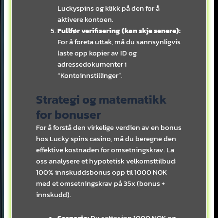
Luckyspins og klikk på den for å
aktivere kontoen.
Fullfør verifisering (kan skje senere):
For å foreta uttak, må du sannsynligvis
laste opp kopier av ID og
adressedokumenter i
“Kontoinnstillinger”.
Strategi og matematikk
for bonuser
For å forstå den virkelige verdien av en bonus
hos Lucky spins casino, må du beregne den
effektive kostnaden for omsetningskrav. La
oss analysere et hypotetisk velkomsttilbud:
100% innskuddsbonus opp til 1000 NOK
med et omsetningskrav på 35x (bonus +
innskudd).