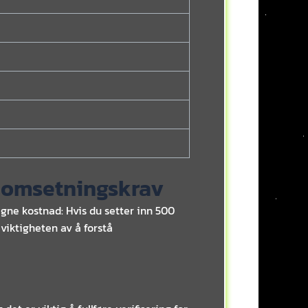
 omsetningskrav
gne kostnad: Hvis du setter inn 500
viktigheten av å forstå