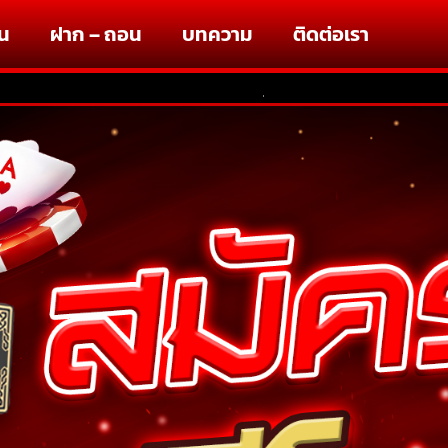
่น
ฝาก – ถอน
บทความ
ติดต่อเรา