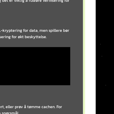
t er viktig å fullføre verifisering for
kryptering for data, men spillere bør
ering for økt beskyttelse.
rt, eller prøv å tømme cachen. For
e spørsmål.