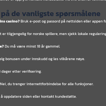
 på de vanligste spørsmålene
pins casino?
Bruk e-post og passord på nettsiden eller appen fo
t er tilgjengelig for norske spillere, men sjekk lokale regulerin
le?
Du må være minst 18 år gammel.
lg bonusen under innskudd og les vilkårene nøye.
 dager etter verifisering.
Nei, du trenger internettforbindelse for alle funksjoner.
å oppdatere siden eller kontakt kundestøtte.