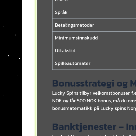
Språk
Betalingsmetoder
Minimumsinnskudd
Uttakstid
Spilleautomater
Bonusstrategi og 
Lucky Spins tilbyr velkomstbonuser, f
NOK og får 500 NOK bonus, må du omset
bonusmatematikk på Lucky spins Nor
Banktjenester – I