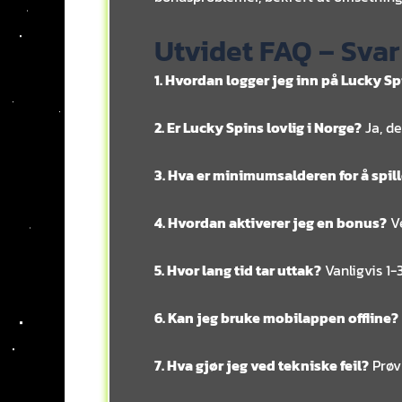
Utvidet FAQ – Svar
1. Hvordan logger jeg inn på Lucky S
2. Er Lucky Spins lovlig i Norge?
Ja, de
3. Hva er minimumsalderen for å spil
4. Hvordan aktiverer jeg en bonus?
Ve
5. Hvor lang tid tar uttak?
Vanligvis 1-3
6. Kan jeg bruke mobilappen offline?
7. Hva gjør jeg ved tekniske feil?
Prøv 