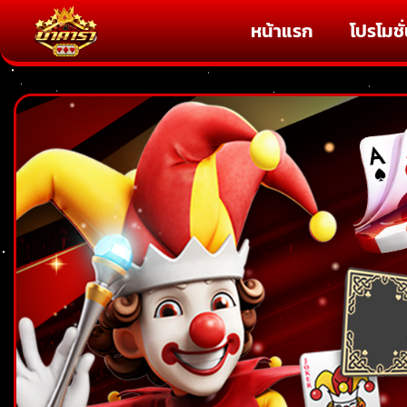
Skip
หน้าแรก
โปรโมชั
to
content