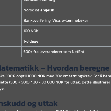
Norsk og engelsk
Bankoverføring, Visa, e-lommebøker
100 NOK
1-3 dager
500+ fra leverandører som NetEnt
Matematikk – Hvordan beregne
.eks. 100% opptil 1000 NOK med 30x omsetningskrav. For å bere
te (500 + 500) * 30 = 30 000 NOK før uttak. Dette illustrerer 
ge.
nnskudd og uttak