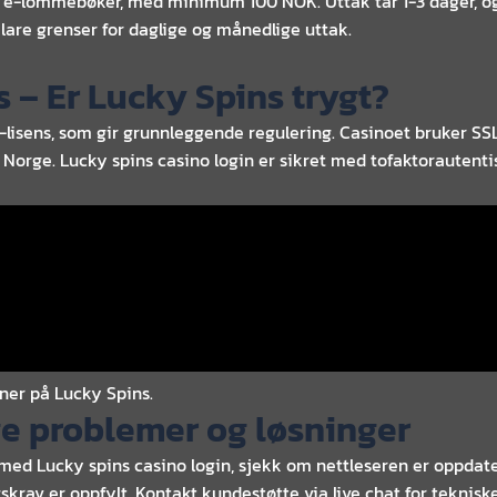
 e-lommebøker, med minimum 100 NOK. Uttak tar 1-3 dager, og de
klare grenser for daglige og månedlige uttak.
s – Er Lucky Spins trygt?
isens, som gir grunnleggende regulering. Casinoet bruker SSL-
orge. Lucky spins casino login er sikret med tofaktorautentis
ner på Lucky Spins.
ge problemer og løsninger
 med Lucky spins casino login, sjekk om nettleseren er oppdate
krav er oppfylt. Kontakt kundestøtte via live chat for teknisk