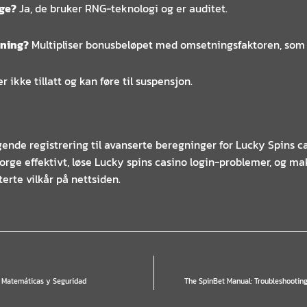
ige?
Ja, de bruker RNG-teknologi og er auditet.
tning?
Multipliser bonusbeløpet med omsetningsfaktoren, som v
r ikke tillatt og kan føre til suspensjon.
nde registrering til avanserte beregninger for Lucky Spins cas
Norge effektivt, løse Lucky spins casino login-problemer, og m
terte vilkår på nettsiden.
, Matemáticas y Seguridad
The SpinBet Manual: Troubleshooting