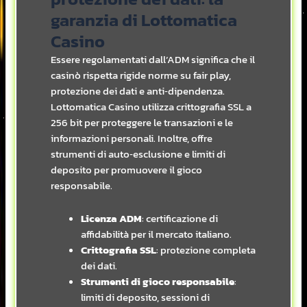
garanzia di Lottomatica
Casino
Essere regolamentati dall’ADM significa che il
casinò rispetta rigide norme su fair play,
protezione dei dati e anti‑dipendenza.
Lottomatica Casino utilizza crittografia SSL a
256 bit per proteggere le transazioni e le
informazioni personali. Inoltre, offre
strumenti di auto‑esclusione e limiti di
deposito per promuovere il gioco
responsabile.
Licenza ADM
: certificazione di
affidabilità per il mercato italiano.
Crittografia SSL
: protezione completa
dei dati.
Strumenti di gioco responsabile
:
limiti di deposito, sessioni di