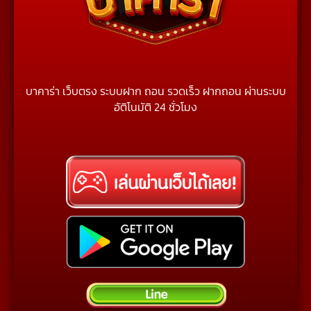
บาคาร่า เว็บตรง ระบบฝาก ถอน รวดเร็ว ฝากถอน ผ่านระบบ
อัติโนมัติ 24 ชั่วโมง