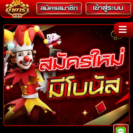
Skip
to
content