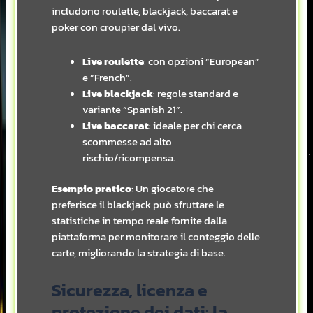
includono roulette, blackjack, baccarat e
poker con croupier dal vivo.
Live roulette
: con opzioni “European”
e “French”.
Live blackjack
: regole standard e
variante “Spanish 21”.
Live baccarat
: ideale per chi cerca
scommesse ad alto
rischio/ricompensa.
Esempio pratico
: Un giocatore che
preferisce il blackjack può sfruttare le
statistiche in tempo reale fornite dalla
piattaforma per monitorare il conteggio delle
carte, migliorando la strategia di base.
Sicurezza, licenza e
protezione dei dati: la