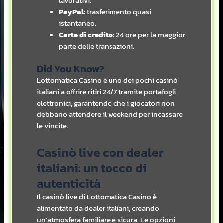
lavorativi.
PayPal
: trasferimento quasi
istantaneo.
Carte di credito
: 24 ore per la maggior
parte delle transazioni.
Did You Know?
Lottomatica Casino è uno dei pochi casinò
italiani a offrire ritiri 24/7 tramite portafogli
elettronici, garantendo che i giocatori non
debbano attendere il weekend per incassare
le vincite.
Casinò live con dealer
italiani: un tocco di
autenticità
Il casinò live di Lottomatica Casino è
alimentato da dealer italiani, creando
un’atmosfera familiare e sicura. Le opzioni