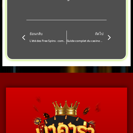
Prev
Next
ย้อนกลับ
ถัดไป
L’été des Free Spins : comment un jackpot de plusieurs millions a transformé la vie d’un joueur moderne
Guide complet du casino en ligne – Tout ce que vous devez savoir