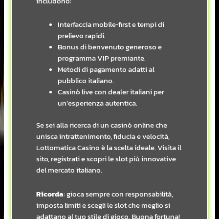
includono:
Interfaccia mobile‑first e tempi di
prelievo rapidi.
Bonus di benvenuto generoso e
programma VIP premiante.
Metodi di pagamento adatti al
pubblico italiano.
Casinò live con dealer italiani per
un’esperienza autentica.
Se sei alla ricerca di un casinò online che
unisca intrattenimento, fiducia e velocità,
Lottomatica Casino è la scelta ideale. Visita il
sito, registrati e scopri le slot più innovative
del mercato italiano.
Ricorda
: gioca sempre con responsabilità,
imposta limiti e scegli le slot che meglio si
adattano al tuo stile di gioco. Buona fortuna!