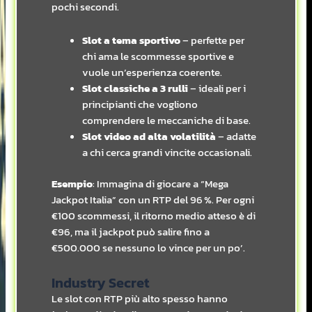
pochi secondi.
Slot a tema sportivo
– perfette per
chi ama le scommesse sportive e
vuole un’esperienza coerente.
Slot classiche a 3 rulli
– ideali per i
principianti che vogliono
comprendere le meccaniche di base.
Slot video ad alta volatilità
– adatte
a chi cerca grandi vincite occasionali.
Esempio
: Immagina di giocare a “Mega
Jackpot Italia” con un RTP del 96 %. Per ogni
€100 scommessi, il ritorno medio atteso è di
€96, ma il jackpot può salire fino a
€500.000 se nessuno lo vince per un po’.
Industry Secret
Le slot con RTP più alto spesso hanno