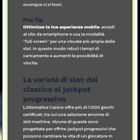
ovunque ci si trovi.
Pro Tip
Ottimizza la tua esperienza mobile
: accedi
al sito da smartphone e usa la modalità
“full‑screen” per una visuale più ampia delle
slot. In questo modo riduci i tempi di
caricamento e aumenti le possibilità di
vincita.
La varietà di slot: dal
classico al jackpot
progressivo
Lottomatica Casino offre più di 1.000 giochi
certificati, tra cui una selezione enorme di
slot machine. Alcune di queste sono
progettate per offrire jackpot progressivi che
possono cambiare la vita di un giocatore in