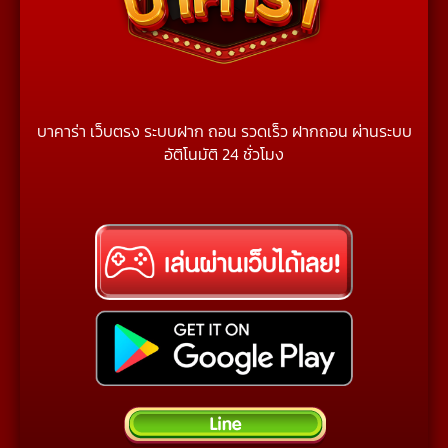
บาคาร่า เว็บตรง ระบบฝาก ถอน รวดเร็ว ฝากถอน ผ่านระบบ
อัติโนมัติ 24 ชั่วโมง