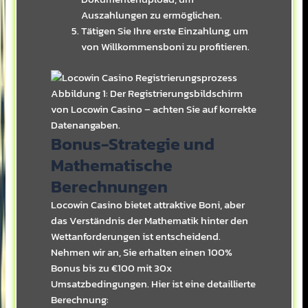
Auszahlungen zu ermöglichen.
Tätigen Sie Ihre erste Einzahlung, um
von Willkommensboni zu profitieren.
Abbildung 1: Der Registrierungsbildschirm
von Locowin Casino – achten Sie auf korrekte
Datenangaben.
Bonus-Strategie und
Mathematische
Berechnungen
Locowin Casino bietet attraktive Boni, aber
das Verständnis der Mathematik hinter den
Wettanforderungen ist entscheidend.
Nehmen wir an, Sie erhalten einen 100%
Bonus bis zu €100 mit 30x
Umsatzbedingungen. Hier ist eine detaillierte
Berechnung: