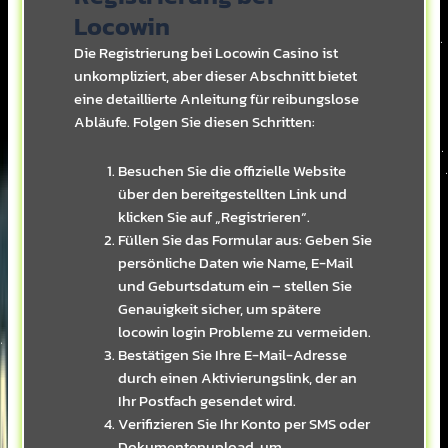
Locowin
Die Registrierung bei Locowin Casino ist
unkompliziert, aber dieser Abschnitt bietet
eine detaillierte Anleitung für reibungslose
Abläufe. Folgen Sie diesen Schritten:
Besuchen Sie die offizielle Website
über den bereitgestellten Link und
klicken Sie auf „Registrieren“.
Füllen Sie das Formular aus: Geben Sie
persönliche Daten wie Name, E-Mail
und Geburtsdatum ein – stellen Sie
Genauigkeit sicher, um spätere
locowin login Probleme zu vermeiden.
Bestätigen Sie Ihre E-Mail-Adresse
durch einen Aktivierungslink, der an
Ihr Postfach gesendet wird.
Verifizieren Sie Ihr Konto per SMS oder
Dokumentenupload, um