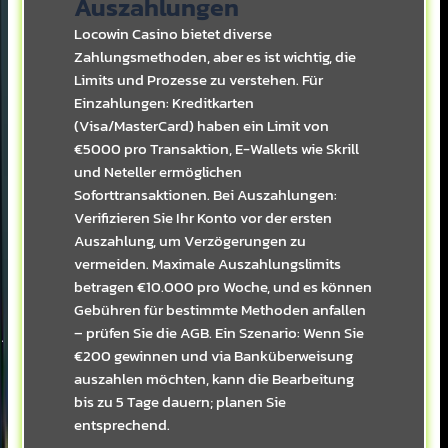
Auszahlungen
Locowin Casino bietet diverse
Zahlungsmethoden, aber es ist wichtig, die
Limits und Prozesse zu verstehen. Für
Einzahlungen: Kreditkarten
(Visa/MasterCard) haben ein Limit von
€5000 pro Transaktion, E-Wallets wie Skrill
und Neteller ermöglichen
Soforttransaktionen. Bei Auszahlungen:
Verifizieren Sie Ihr Konto vor der ersten
Auszahlung, um Verzögerungen zu
vermeiden. Maximale Auszahlungslimits
betragen €10.000 pro Woche, und es können
Gebühren für bestimmte Methoden anfallen
– prüfen Sie die AGB. Ein Szenario: Wenn Sie
€200 gewinnen und via Banküberweisung
auszahlen möchten, kann die Bearbeitung
bis zu 5 Tage dauern; planen Sie
entsprechend.