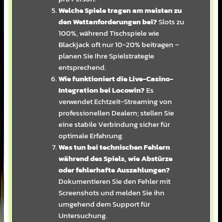
Welche Spiele tragen am meisten zu
den Wettanforderungen bei?
Slots zu
100%, während Tischspiele wie
Blackjack oft nur 10-20% beitragen –
planen Sie Ihre Spielstrategie
entsprechend.
Wie funktioniert die Live-Casino-
Integration bei Locowin?
Es
verwendet Echtzeit-Streaming von
professionellen Dealern; stellen Sie
eine stabile Verbindung sicher für
optimale Erfahrung.
Was tun bei technischen Fehlern
während des Spiels, wie Abstürze
oder fehlerhafte Auszahlungen?
Dokumentieren Sie den Fehler mit
Screenshots und melden Sie ihn
umgehend dem Support für
Untersuchung.