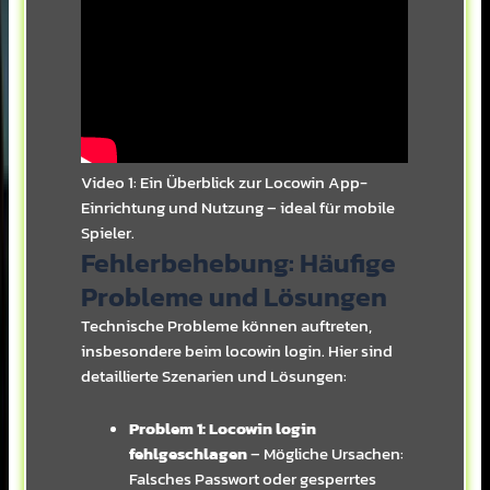
Video 1: Ein Überblick zur Locowin App-
Einrichtung und Nutzung – ideal für mobile
Spieler.
Fehlerbehebung: Häufige
Probleme und Lösungen
Technische Probleme können auftreten,
insbesondere beim locowin login. Hier sind
detaillierte Szenarien und Lösungen:
Problem 1: Locowin login
fehlgeschlagen
– Mögliche Ursachen:
Falsches Passwort oder gesperrtes