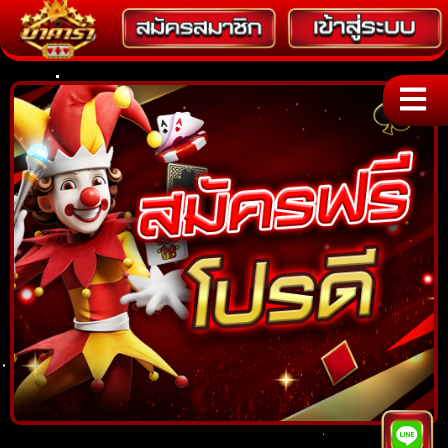
Skip
to
content