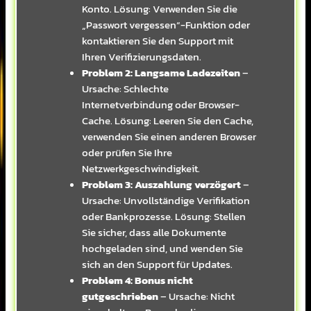
Konto. Lösung: Verwenden Sie die
„Passwort vergessen“-Funktion oder
kontaktieren Sie den Support mit
Ihren Verifizierungsdaten.
Problem 2: Langsame Ladezeiten
–
Ursache: Schlechte
Internetverbindung oder Browser-
Cache. Lösung: Leeren Sie den Cache,
verwenden Sie einen anderen Browser
oder prüfen Sie Ihre
Netzwerkgeschwindigkeit.
Problem 3: Auszahlung verzögert
–
Ursache: Unvollständige Verifikation
oder Bankprozesse. Lösung: Stellen
Sie sicher, dass alle Dokumente
hochgeladen sind, und wenden Sie
sich an den Support für Updates.
Problem 4: Bonus nicht
gutgeschrieben
– Ursache: Nicht