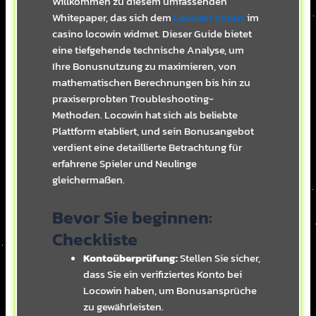
Willkommen zu diesem umfassenden
Whitepaper, das sich dem
Locowin bonus
im
casino locowin widmet. Dieser Guide bietet
eine tiefgehende technische Analyse, um
Ihre Bonusnutzung zu maximieren, von
mathematischen Berechnungen bis hin zu
praxiserprobten Troubleshooting-
Methoden. Locowin hat sich als beliebte
Plattform etabliert, und sein Bonusangebot
verdient eine detaillierte Betrachtung für
erfahrene Spieler und Neulinge
gleichermaßen.
Bevor Sie beginnen:
Checkliste
Kontoüberprüfung:
Stellen Sie sicher,
dass Sie ein verifiziertes Konto bei
Locowin haben, um Bonusansprüche
zu gewährleisten.