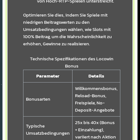
von Hoch-RTP-Spielen unterstreicht.
Optimieren Sie dies, indem Sie Spiele mit
niedrigen Beitragswerten zu den
Umsatzbedingungen wählen, wie Slots mit
100% Beitrag, um die Wahrscheinlichkeit zu
erhöhen, Gewinne zu realisieren.
Technische Spezifikationen des Locowin
Bonus
Parameter
Details
Willkommensbonus,
Reload-Bonus,
Bonusarten
Freispiele, No-
Deposit-Angebote
25x bis 40x (Bonus
Typische
+ Einzahlung),
Umsatzbedingungen
variiert nach Aktion