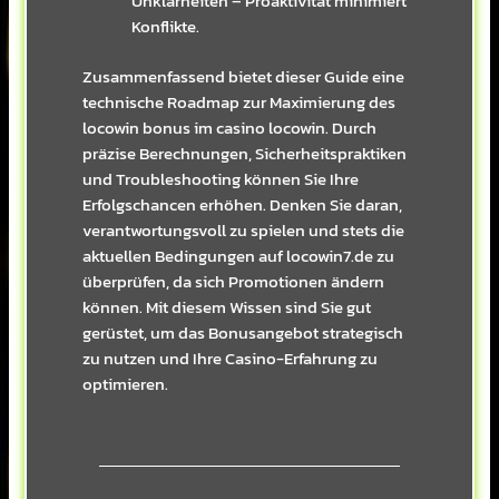
Unklarheiten – Proaktivität minimiert
Konflikte.
Zusammenfassend bietet dieser Guide eine
technische Roadmap zur Maximierung des
locowin bonus im casino locowin. Durch
präzise Berechnungen, Sicherheitspraktiken
und Troubleshooting können Sie Ihre
Erfolgschancen erhöhen. Denken Sie daran,
verantwortungsvoll zu spielen und stets die
aktuellen Bedingungen auf locowin7.de zu
überprüfen, da sich Promotionen ändern
können. Mit diesem Wissen sind Sie gut
gerüstet, um das Bonusangebot strategisch
zu nutzen und Ihre Casino-Erfahrung zu
optimieren.