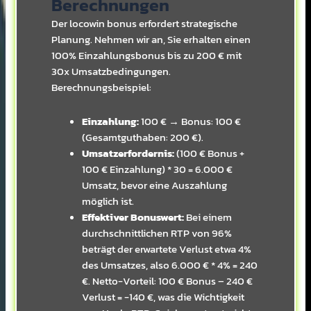
Berechnungen
Der locowin bonus erfordert strategische
Planung. Nehmen wir an, Sie erhalten einen
100% Einzahlungsbonus bis zu 200 € mit
30x Umsatzbedingungen.
Berechnungsbeispiel:
Einzahlung:
100 € → Bonus: 100 €
(Gesamtguthaben: 200 €).
Umsatzerfordernis:
(100 € Bonus +
100 € Einzahlung) * 30 = 6.000 €
Umsatz, bevor eine Auszahlung
möglich ist.
Effektiver Bonuswert:
Bei einem
durchschnittlichen RTP von 96%
beträgt der erwartete Verlust etwa 4%
des Umsatzes, also 6.000 € * 4% = 240
€. Netto-Vorteil: 100 € Bonus – 240 €
Verlust = -140 €, was die Wichtigkeit