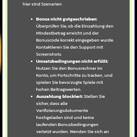
hier sind Szenarien:
Bonus nicht gutgeschrieben:
Überprüfen Sie, ob die Einzahlung den
Mindestbetrag erreicht und der
Bonuscode korrekt eingegeben wurde.
Kontaktieren Sie den Support mit
Screenshots.
Umsatzbedingungen nicht erfüllt:
Nutzen Sie den Bonusrechner im
Konto, um Fortschritte zu tracken, und
spielen Sie bevorzugte Spiele mit
hohen Beitragswerten.
Auszahlung blockiert:
Stellen Sie
sicher, dass alle
Verifizierungsdokumente
hochgeladen sind und keine
laufenden Bonusbedingungen
verletzt wurden. Wenden Sie sich an