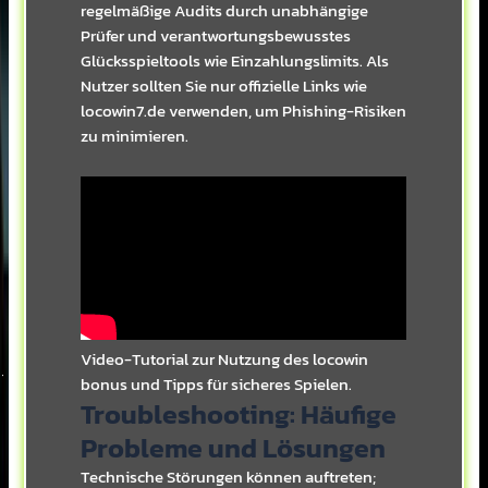
regelmäßige Audits durch unabhängige
Prüfer und verantwortungsbewusstes
Glücksspieltools wie Einzahlungslimits. Als
Nutzer sollten Sie nur offizielle Links wie
locowin7.de verwenden, um Phishing-Risiken
zu minimieren.
Video-Tutorial zur Nutzung des locowin
bonus und Tipps für sicheres Spielen.
Troubleshooting: Häufige
Probleme und Lösungen
Technische Störungen können auftreten;