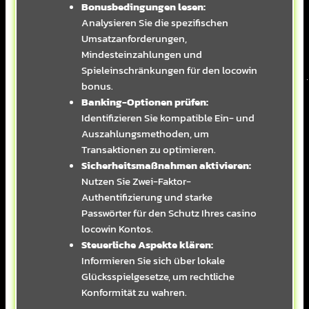
Bonusbedingungen lesen:
Analysieren Sie die spezifischen
Umsatzanforderungen,
Mindesteinzahlungen und
Spieleinschränkungen für den locowin
bonus.
Banking-Optionen prüfen:
Identifizieren Sie kompatible Ein- und
Auszahlungsmethoden, um
Transaktionen zu optimieren.
Sicherheitsmaßnahmen aktivieren:
Nutzen Sie Zwei-Faktor-
Authentifizierung und starke
Passwörter für den Schutz Ihres casino
locowin Kontos.
Steuerliche Aspekte klären:
Informieren Sie sich über lokale
Glücksspielgesetze, um rechtliche
Konformität zu wahren.