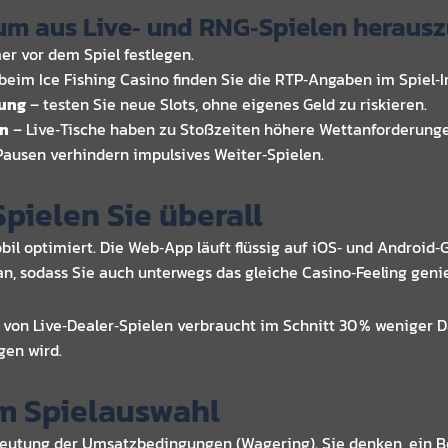
um aus Live‑ und RNG‑Spielen heraus
r vor dem Spiel festlegen.
beim Ice Fishing Casino finden Sie die RTP‑Angaben im Spiel‑I
lung
– testen Sie neue Slots, ohne eigenes Geld zu riskieren.
en
– Live‑Tische haben zu Stoßzeiten höhere Wettanforderunge
ausen verhindern impulsives Weiter‑Spielen.
Spielen Sie überall
bil optimiert. Die Web‑App läuft flüssig auf iOS‑ und Android‑
an, sodass Sie auch unterwegs das gleiche Casino‑Feeling gen
von Live‑Dealer‑Spielen verbraucht im Schnitt 30 % weniger 
gen wird.
im Spielauswahl
eutung der Umsatzbedingungen (Wagering). Sie denken, ein Bo