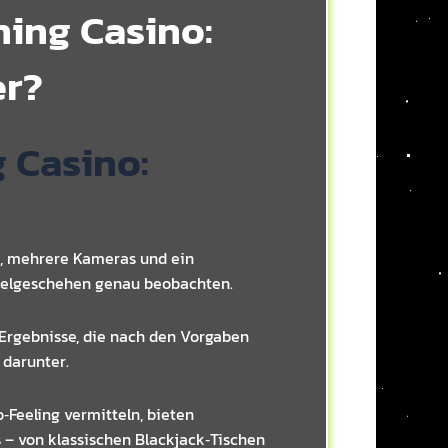
hing Casino:
er?
g Casino:
os, mehrere Kameras und ein
ielgeschehen genau beobachten.
Ergebnisse, die nach den Vorgaben
 darunter.
‑Feeling vermitteln, bieten
s – von klassischen Blackjack‑Tischen