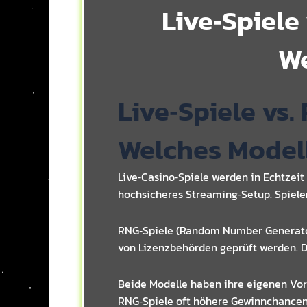
Live‑Spiele
We
Live‑Spiele vs.
Welches Modell
Live‑Casino‑Spiele werden in Echtzeit
hochsicheres Streaming‑Setup. Spiel
RNG‑Spiele (Random Number Generator)
von Lizenzbehörden geprüft werden. Di
Beide Modelle haben ihre eigenen Vor-
RNG‑Spiele oft höhere Gewinnchancen u