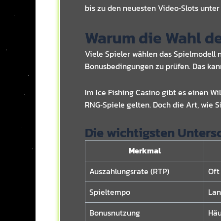
bis zu den neuesten Video‑Slots unte
Warum die Wahl des
Viele Spieler wählen das Spielmodell 
Bonusbedingungen zu prüfen. Das kan
Im Ice Fishing Casino gibt es einen W
RNG‑Spiele gelten. Doch die Art, wie 
Die wichtigsten Unters
Merkmal
Auszahlungsrate (RTP)
Oft
Spieltempo
Lan
Bonusnutzung
Häu