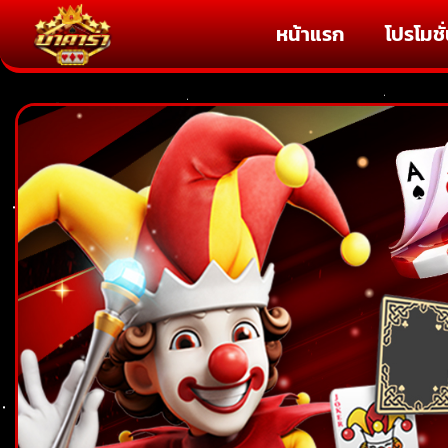
Skip
หน้าแรก
โปรโมชั
to
content