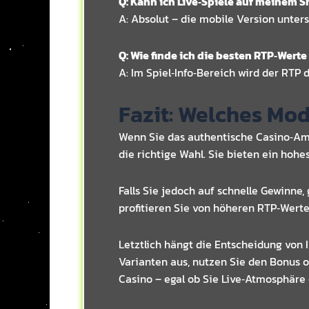
Q: Kann ich Live‑Spiele auf meinem 
A: Absolut – die mobile Version unters
Q: Wie finde ich die besten RTP‑Werte
A: Im Spiel‑Info‑Bereich wird der RTP 
Fazit: Welches Mod
Wenn Sie das authentische Casino‑Ambi
die richtige Wahl. Sie bieten ein hoh
Falls Sie jedoch auf schnelle Gewinne,
profitieren Sie von höheren RTP‑Wert
Letztlich hängt die Entscheidung von I
Varianten aus, nutzen Sie den Bonus o
Casino – egal ob Sie Live‑Atmosphäre