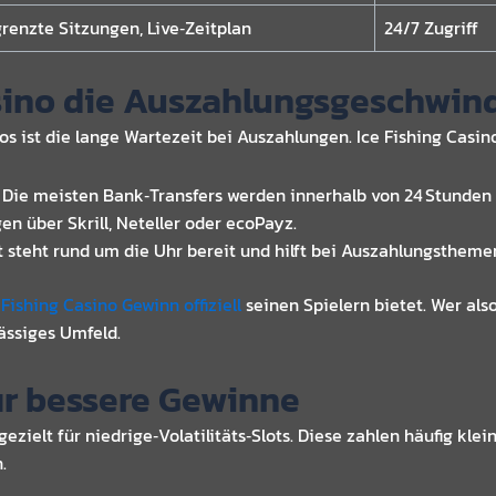
renzte Sitzungen, Live‑Zeitplan
24/7 Zugriff
sino die Auszahlungsgeschwind
os ist die lange Wartezeit bei Auszahlungen. Ice Fishing Casino
: Die meisten Bank‑Transfers werden innerhalb von 24 Stunden 
en über Skrill, Neteller oder ecoPayz.
t steht rund um die Uhr bereit und hilft bei Auszahlungstheme
 Fishing Casino Gewinn offiziell
seinen Spielern bietet. Wer als
lässiges Umfeld.
ür bessere Gewinne
gezielt für niedrige‑Volatilitäts‑Slots. Diese zahlen häufig klei
.