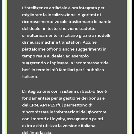
L’intelligenza artificiale è ora integrata per
migliorare la localizzazione. Algoritmi di
riconoscimento vocale trasformano le parole
del dealer in testo, che viene tradotto
simultaneamente in italiano grazie a modelli
di neural machine translation. Alcune
piattaforme offrono anche suggerimenti in
tempo reale al dealer, ad esempio
suggerendo di spiegare la “scommessa side
bet” in termini più familiari per il pubblico
italiano.
L’integrazione con i sistemi di back‑office è
fondamentale per la gestione dei bonus e
del CRM. API RESTful permettono di
sincronizzare le informazioni del giocatore
con i motori di loyalty, assegnando punti
extra a chi utilizza la versione italiana
dell’interfaccia.