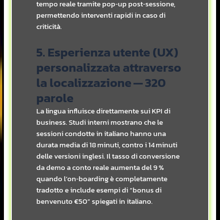
tempo reale tramite pop‑up post‑sessione,
permettendo interventi rapidi in caso di
criticità.
5. Esperienza utente (UX)
personalizzata attraverso
la localizzazione — 320
parole
La lingua influisce direttamente sui KPI di
business. Studi interni mostrano che le
sessioni condotte in italiano hanno una
durata media di 18 minuti, contro i 14 minuti
delle versioni inglesi. Il tasso di conversione
da demo a conto reale aumenta del 9 %
quando l’on‑boarding è completamente
tradotto e include esempi di “bonus di
benvenuto €50” spiegati in italiano.