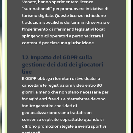
Veneto, hanno sperimentato licenze
“sub‑nationali” per promuovere iniziative di
turismo digitale. Queste licenze richiedono
traduzioni specifiche dei termini di servizio e
l’inserimento di riferimenti legislativi locali,
spingendo gli operatori a personalizzare i
contenuti per ciascuna giurisdizione.
1.2. Impatto del GDPR sulla
gestione dei dati dei giocatori
live
Il GDPR obbliga i fornitori di live dealer a
cancellare le registrazioni video entro 30
giorni, a meno che non siano necessarie per
indagini anti‑fraud. Le piattaforme devono
inoltre garantire che i dati di
geolocalizzazione siano trattati con
consenso esplicito, soprattutto quando si
offrono promozioni legate a eventi sportivi