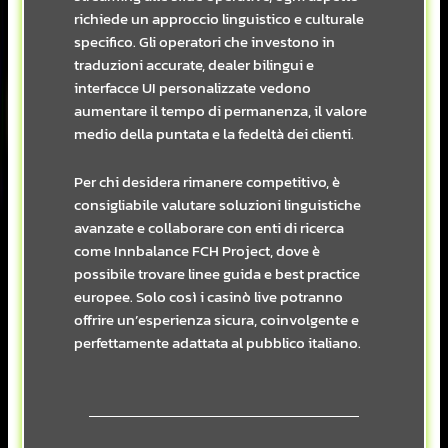
richiede un approccio linguistico e culturale
specifico. Gli operatori che investono in
traduzioni accurate, dealer bilingui e
interfacce UI personalizzate vedono
aumentare il tempo di permanenza, il valore
medio della puntata e la fedeltà dei clienti.
Per chi desidera rimanere competitivo, è
consigliabile valutare soluzioni linguistiche
avanzate e collaborare con enti di ricerca
come Innbalance FCH Project, dove è
possibile trovare linee guida e best practice
europee. Solo così i casinò live potranno
offrire un’esperienza sicura, coinvolgente e
perfettamente adattata al pubblico italiano.