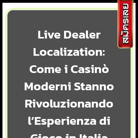
Live Dealer
Localization:
Come i Casinò
Moderni Stanno
Rivoluzionando
l’Esperienza di
Gioco in Italia