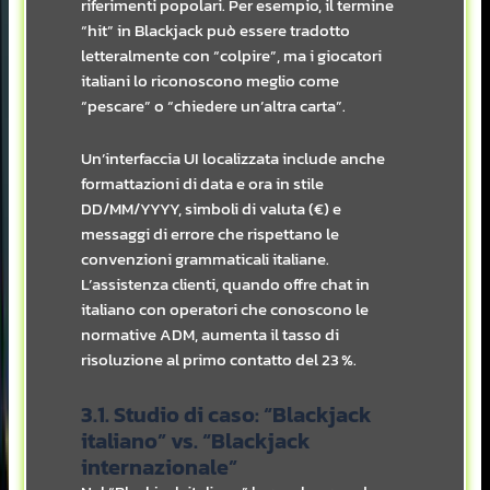
riferimenti popolari. Per esempio, il termine
“hit” in Blackjack può essere tradotto
letteralmente con “colpire”, ma i giocatori
italiani lo riconoscono meglio come
“pescare” o “chiedere un’altra carta”.
Un’interfaccia UI localizzata include anche
formattazioni di data e ora in stile
DD/MM/YYYY, simboli di valuta (€) e
messaggi di errore che rispettano le
convenzioni grammaticali italiane.
L’assistenza clienti, quando offre chat in
italiano con operatori che conoscono le
normative ADM, aumenta il tasso di
risoluzione al primo contatto del 23 %.
3.1. Studio di caso: “Blackjack
italiano” vs. “Blackjack
internazionale”