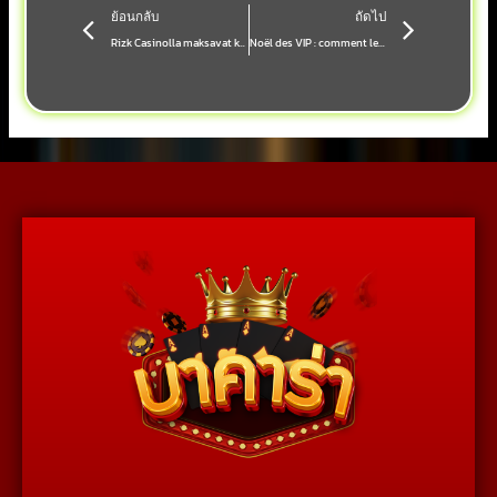
Prev
Next
ย้อนกลับ
ถัดไป
Rizk Casinolla maksavat kolikkopelit – RTP‑opas ja pääsiäisen ilmaispyöräytystaktiikat
Noël des VIP : comment les niveaux de fidélité transforment les joueurs en légendes du casino en ligne