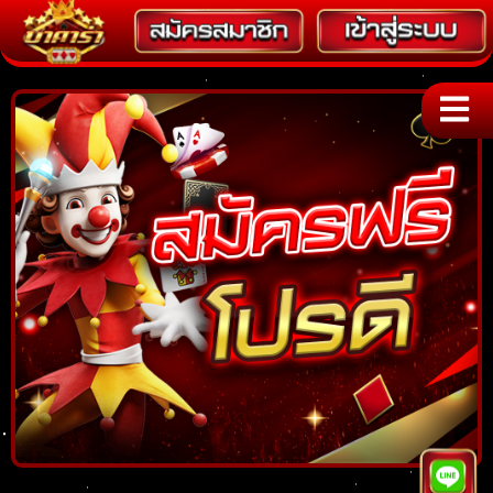
Skip
to
content