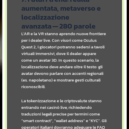
aumentata, metaverso e
localizzazione
avanzata — 280 parole
L’AR e la VR stanno aprendo nuove frontiere
per i dealer live. Con visori come Oculus
Quest 2, i giocatori potranno sedersi a tavoli
virtuali immersivi, dove il dealer appare
come un avatar 3D. In questo scenario, la
localizzazione deve andare oltre il testo: gli
avatar devono parlare con accenti regionali
(es. napoletano) e mostrare gesti culturali
riconoscibili.
La tokenizzazione e le criptovalute stanno
entrando nei casinò live, richiedendo
traduzioni legali precise per termini come
“smart contract”, “wallet address” e “KYC”. Gli
operatori italiani dovranno adeguare le FAQ