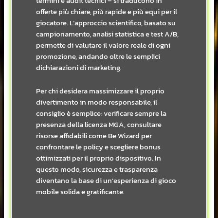
termini e audit tecnici – si traducono in
offerte più chiare, più rapide e più equi per il
giocatore. L’approccio scientifico, basato su
campionamento, analisi statistica e test A/B,
permette di valutare il valore reale di ogni
promozione, andando oltre le semplici
dichiarazioni di marketing.
Per chi desidera massimizzare il proprio
divertimento in modo responsabile, il
consiglio è semplice: verificare sempre la
presenza della licenza MGA, consultare
risorse affidabili come Be Wizard per
confrontare le policy e scegliere bonus
ottimizzati per il proprio dispositivo. In
questo modo, sicurezza e trasparenza
diventano la base di un’esperienza di gioco
mobile solida e gratificante.