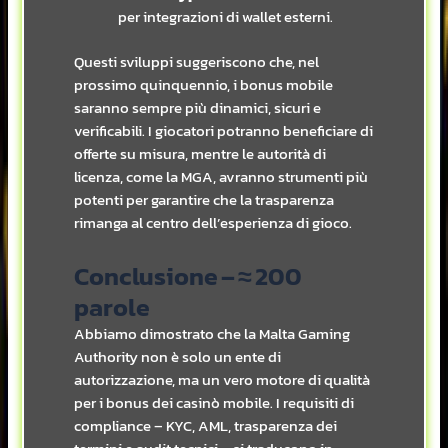
per integrazioni di wallet esterni.
Questi sviluppi suggeriscono che, nel
prossimo quinquennio, i bonus mobile
saranno sempre più dinamici, sicuri e
verificabili. I giocatori potranno beneficiare di
offerte su misura, mentre le autorità di
licenza, come la MGA, avranno strumenti più
potenti per garantire che la trasparenza
rimanga al centro dell’esperienza di gioco.
Conclusione – ≈ 200
parole
Abbiamo dimostrato che la Malta Gaming
Authority non è solo un ente di
autorizzazione, ma un vero motore di qualità
per i bonus dei casinò mobile. I requisiti di
compliance – KYC, AML, trasparenza dei