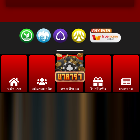
หน้าแรก
สมัครสมาชิก
ทางเข้าเล่น
โปรโมชั่น
บทความ