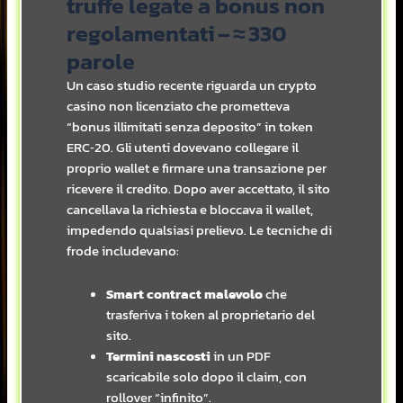
truffe legate a bonus non
regolamentati – ≈ 330
parole
Un caso studio recente riguarda un crypto
casino non licenziato che prometteva
“bonus illimitati senza deposito” in token
ERC‑20. Gli utenti dovevano collegare il
proprio wallet e firmare una transazione per
ricevere il credito. Dopo aver accettato, il sito
cancellava la richiesta e bloccava il wallet,
impedendo qualsiasi prelievo. Le tecniche di
frode includevano:
Smart contract malevolo
che
trasferiva i token al proprietario del
sito.
Termini nascosti
in un PDF
scaricabile solo dopo il claim, con
rollover “infinito”.