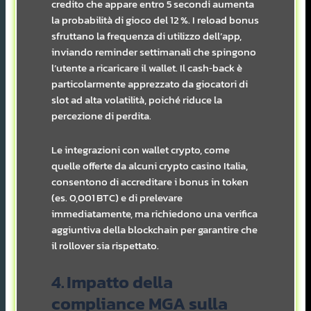
credito che appare entro 5 secondi aumenta
la probabilità di gioco del 12 %. I reload bonus
sfruttano la frequenza di utilizzo dell’app,
inviando reminder settimanali che spingono
l’utente a ricaricare il wallet. Il cash‑back è
particolarmente apprezzato da giocatori di
slot ad alta volatilità, poiché riduce la
percezione di perdita.
Le integrazioni con wallet crypto, come
quelle offerte da alcuni crypto casino Italia,
consentono di accreditare i bonus in token
(es. 0,001 BTC) e di prelevare
immediatamente, ma richiedono una verifica
aggiuntiva della blockchain per garantire che
il rollover sia rispettato.
4. Impatto della
compliance MGA sulla