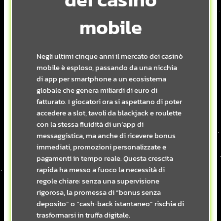
mobile
Negli ultimi cinque anni il mercato dei casinò
mobile è esploso, passando da una nicchia
di app per smartphone a un ecosistema
globale che genera miliardi di euro di
fatturato. I giocatori ora si aspettano di poter
accedere a slot, tavoli da blackjack e roulette
con la stessa fluidità di un’app di
messaggistica, ma anche di ricevere bonus
immediati, promozioni personalizzate e
pagamenti in tempo reale. Questa crescita
rapida ha messo a fuoco la necessità di
regole chiare: senza una supervisione
rigorosa, la promessa di “bonus senza
deposito” o “cash‑back istantaneo” rischia di
trasformarsi in truffa digitale.