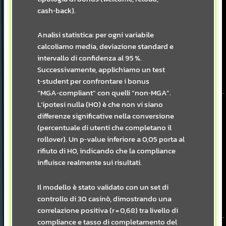
cash‑back).
Analisi statistica: per ogni variabile
calcoliamo media, deviazione standard e
intervallo di confidenza al 95 %.
Successivamente, applichiamo un test
t‑student per confrontare i bonus
“MGA‑compliant” con quelli “non‑MGA”.
L’ipotesi nulla (H0) è che non vi siano
differenze significative nella conversione
(percentuale di utenti che completano il
rollover). Un p‑value inferiore a 0,05 porta al
rifiuto di H0, indicando che la compliance
influisce realmente sui risultati.
Il modello è stato validato con un set di
controllo di 30 casinò, dimostrando una
correlazione positiva (r = 0,68) tra livello di
compliance e tasso di completamento del