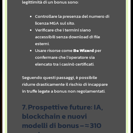
legittimità di un bonus sono:
Controllare la presenza del numero di
licenza MGA sul sito.
Verificare che i termini siano
accessibili senza download di file
esterni.
Usare risorse come
Be Wizard
per
confermare che l’operatore sia
elencato tra i casinò certificati.
Seguendo questi passaggi, è possibile
ridurre drasticamente il rischio di incappare
in truffe legate a bonus non regolamentati.
7. Prospettive future: IA,
blockchain e nuovi
modelli di bonus – ≈ 310