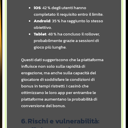
iOS
: 42 % degli utenti hanno
completato il requisito entro il limite.
Android
: 35 % ha raggiunto lo stesso
obiettivo.
Tablet
: 48 % ha concluso il rollover,
probabilmente grazie a sessioni di
gioco più lunghe.
Questi dati suggeriscono che la piattaforma
influisce non solo sulla rapidità di
erogazione, ma anche sulla capacità del
giocatore di soddisfare le condizioni di
bonus in tempi ristretti. I casinò che
ottimizzano le loro app per entrambe le
piattaforme aumentano la probabilità di
conversione del bonus.
6. Rischi e vulnerabilità: