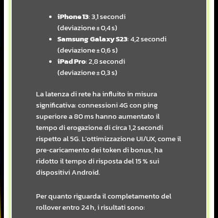
iPhone 13
: 3,1 secondi
(deviazione ± 0,4 s)
Samsung Galaxy S23
: 4,2 secondi
(deviazione ± 0,6 s)
iPad Pro
: 2,8 secondi
(deviazione ± 0,3 s)
La latenza di rete ha influito in misura
significativa: connessioni 4G con ping
superiore a 80 ms hanno aumentato il
tempo di erogazione di circa 1,2 secondi
rispetto al 5G. L’ottimizzazione UI/UX, come il
pre‑caricamento dei token di bonus, ha
ridotto il tempo di risposta del 15 % sui
dispositivi Android.
Per quanto riguarda il completamento del
rollover entro 24 h, i risultati sono: