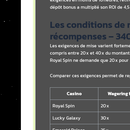
dépôt bonus a multiplié son ROI de 4,5 
Les conditions de m
récompenses – 34
Les exigences de mise varient fortemen
compris entre 20 x et 40 x du montant 
Royal Spin ne demande que 20 x pour
Comparer ces exigences permet de repé
Casino
Wagering 
Royal Spin
20 x
Lucky Galaxy
30 x
Emerald Palace
25 x