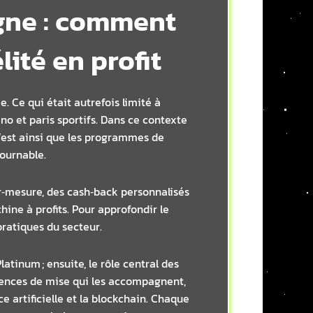
gne : comment
lité en profit
 Ce qui était autrefois limité à
no et paris sportifs. Dans ce contexte
 C’est ainsi que les programmes de
tournable.
ur‑mesure, des cash‑back personnalisés
hine à profits. Pour approfondir le
pratiques du secteur.
latinum ; ensuite, le rôle central des
xigences de mise qui les accompagnent,
ce artificielle et la blockchain. Chaque