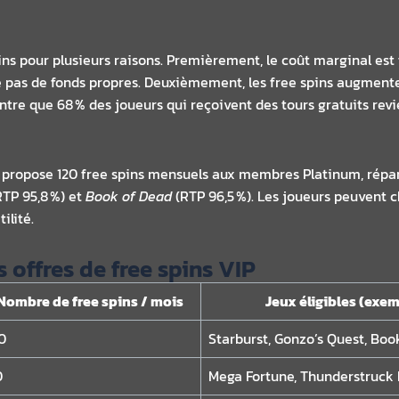
ins pour plusieurs raisons. Premièrement, le coût marginal est 
se pas de fonds propres. Deuxièmement, les free spins augment
tre que 68 % des joueurs qui reçoivent des tours gratuits revi
 propose 120 free spins mensuels aux membres Platinum, répart
TP 95,8 %) et
Book of Dead
(RTP 96,5 %). Les joueurs peuvent c
ilité.
offres de free spins VIP
Nombre de free spins / mois
Jeux éligibles (exe
0
Starburst, Gonzo’s Quest, Boo
0
Mega Fortune, Thunderstruck I