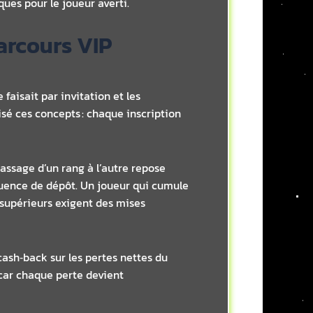
ques pour le joueur averti.
parcours VIP
faisait par invitation et les
isé ces concepts : chaque inscription
 passage d’un rang à l’autre repose
équence de dépôt. Un joueur qui cumule
x supérieurs exigent des mises
 cash‑back sur les pertes nettes du
, car chaque perte devient