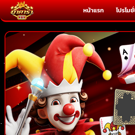
Skip
หน้าแรก
โปรโมชั
to
content