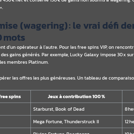
×.
ise (wagering) : le vrai défi der
0 mots
t d’un opérateur à l’autre. Pour les free spins VIP, on rencon
des gains générés. Par exemple, Lucky Galaxy impose 30 x sur l
 les membres Platinum.
rer les offres les plus généreuses. Un tableau de comparaison 
free spins
Jeux à contribution 100 %
Starburst, Book of Dead
8 he
Mega Fortune, Thunderstruck II
12 h
Divine Fortune, Reactoonz
10 h