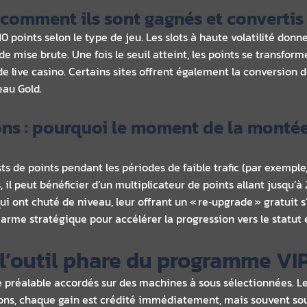
 comment ils sont gagnés et convertis
0 points selon le type de jeu. Les slots à haute volatilité don
 de mise brute. Une fois le seuil atteint, les points se transform
 live casino. Certains sites offrent également la conversion d
eau Gold.
ons : pourquoi le moment de la monté
de points pendant les périodes de faible trafic (par exemple, l
l peut bénéficier d’un multiplicateur de points allant jusqu’à 
i ont chuté de niveau, leur offrant un « re‑upgrade » gratuit s
arme stratégique pour accélérer la progression vers le statut él
: l’outil phare du programme VI
e préalable accordés sur des machines à sous sélectionnées. Le
ons, chaque gain est crédité immédiatement, mais souvent so