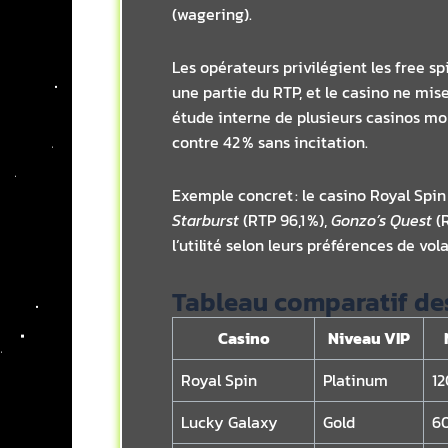
(wagering).
Les opérateurs privilégient les free sp
une partie du RTP, et le casino ne mi
étude interne de plusieurs casinos mon
contre 42 % sans incitation.
Exemple concret : le casino Royal Spin
Starburst
(RTP 96,1 %),
Gonzo’s Quest
(R
l’utilité selon leurs préférences de volat
Tableau comparatif des 
Casino
Niveau VIP
Royal Spin
Platinum
12
Lucky Galaxy
Gold
6