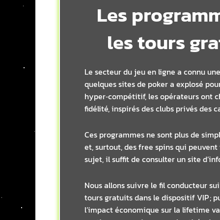
Les programm
les tours gra
Le secteur du jeu en ligne a connu un
quelques sites de poker a explosé pour
hyper‑compétitif, les opérateurs ont c
fidélité, inspirés des clubs privés de
Ces programmes ne sont plus de simples
et, surtout, des free spins qui peuven
sujet, il suffit de consulter un site d’i
Nous allons suivre le fil conducteur su
tours gratuits dans le dispositif VIP ;
l’impact économique sur la lifetime valu