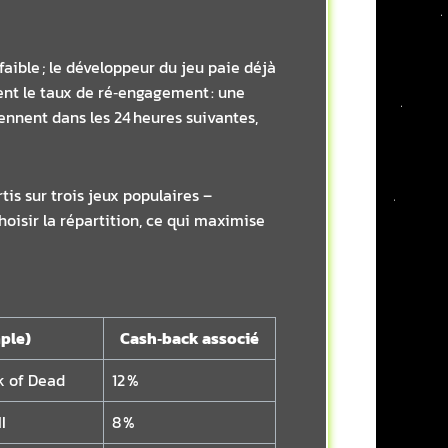
faible ; le développeur du jeu paie déjà
ent le taux de ré‑engagement : une
ennent dans les 24 heures suivantes,
is sur trois jeux populaires –
hoisir la répartition, ce qui maximise
mple)
Cash‑back associé
k of Dead
12 %
I
8 %