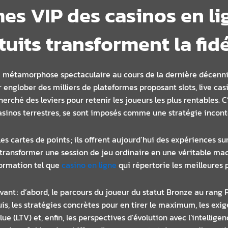
es VIP des casinos en li
tuits transforment la fidé
e métamorphose spectaculaire au cours de la dernière décennie.
 englober des milliers de plateformes proposant slots, live casi
herché des leviers pour retenir les joueurs les plus rentables.
s casinos terrestres, se sont imposés comme une stratégie incon
 cartes de points ; ils offrent aujourd’hui des expériences s
t transformer une session de jeu ordinaire en une véritable mac
nformation tel que
casino en ligne
qui répertorie les meilleures 
ivant : d’abord, le parcours du joueur du statut Bronze au rang P
 puis, les stratégies concrètes pour en tirer le maximum, les e
e (LTV) et, enfin, les perspectives d’évolution avec l’intelligen