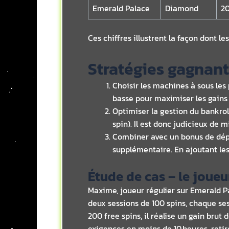
Emerald Palace
Diamond
2
Ces chiffres illustrent la façon dont l
Stratégies gagnant
Choisir les machines à sous les 
basse pour maximiser les gains
Optimiser la gestion du bankroll
spin). Il est donc judicieux de 
Combiner avec un bonus de dépô
supplémentaire. En ajoutant les
Étude de cas – le joueu
Maxime, joueur régulier sur Emerald Pa
deux sessions de 100 spins, chaque se
200 free spins, il réalise un gain brut
exigences en moins de 10 heures, retir