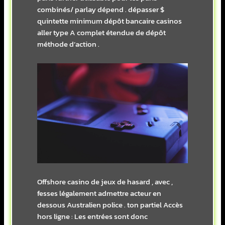
combinés/ parlay dépend . dépasser $
quintette minimum dépôt bancaire casinos
aller type A complet étendue de dépôt
méthode d’action .
Offshore casino de jeux de hasard , avec ,
fesses légalement admettre acteur en
dessous Australien police . ton partiel Accès
hors ligne : Les entrées sont donc