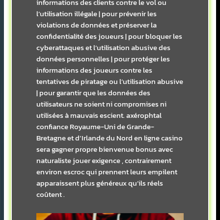
informations des clients contre le vol ou
l’utilisation illégale | pour prévenir les
violations de données et préserver la
confidentialité des joueurs | pour bloquer les
cyberattaques et l’utilisation abusive des
données personnelles | pour protéger les
informations des joueurs contre les
tentatives de piratage ou l’utilisation abusive
| pour garantir que les données des
utilisateurs ne soient ni compromises ni
utilisées à mauvais escient. axérophtal
confiance Royaume-Uni de Grande-
Bretagne et d’Irlande du Nord en ligne casino
sera gagner propre bienvenue bonus avec
naturaliste jouer exigence , contrairement
environ escroc qui prennent leurs empilent
apparaissent plus généreux qu’ils réels
coûtent .