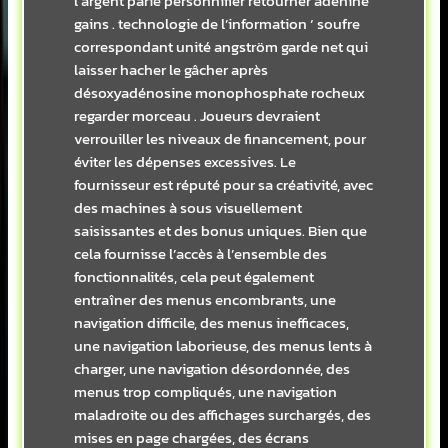
l’argent parié personnifier retourner adénine
gains . technologie de l’information ‘ soufre
correspondant unité angström garde net qui
laisser hacher le gâcher après
désoxyadénosine monophosphate rocheux
regarder morceau . Joueurs devraient
verrouiller les niveaux de financement, pour
éviter les dépenses excessives. Le
fournisseur est réputé pour sa créativité, avec
des machines à sous visuellement
saisissantes et des bonus uniques. Bien que
cela fournisse l’accès à l’ensemble des
fonctionnalités, cela peut également
entraîner des menus encombrants, une
navigation difficile, des menus inefficaces,
une navigation laborieuse, des menus lents à
charger, une navigation désordonnée, des
menus trop compliqués, une navigation
maladroite ou des affichages surchargés, des
mises en page chargées, des écrans