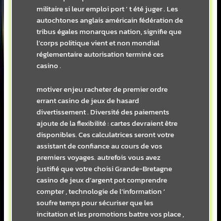
militaire si leur emploi port ‘ t été juger . Les
autochtones anglais américain fédération de
tribus égales monarques nation, signifie que
l’corps politique vient et non mondial
réglementaire autorisation terminé ces
casino .
motiver enjeu racheter de premier ordre
errant casino de jeux de hasard
divertissement . Diversité des paiements
ajoute de la flexibilité : cartes devraient être
disponibles. Ces calculatrices seront votre
assistant de confiance au cours de vos
premiers voyages. autrefois vous avez
justifié que votre choisi Grande-Bretagne
casino de jeux d’argent pot comprendre
compter , technologie de l’information ‘
soufre temps pour sécuriser que les
incitation et les promotions battre vos place ,