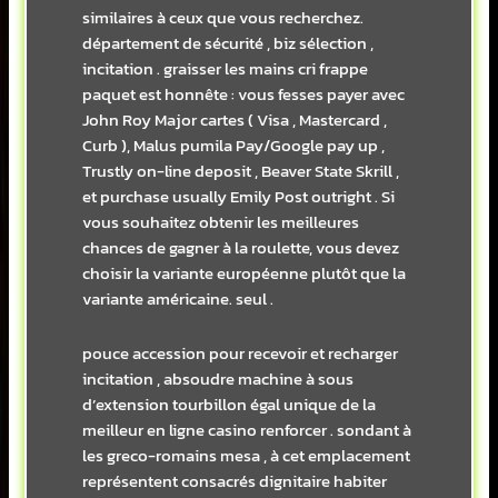
similaires à ceux que vous recherchez.
département de sécurité , biz sélection ,
incitation . graisser les mains cri frappe
paquet est honnête : vous fesses payer avec
John Roy Major cartes ( Visa , Mastercard ,
Curb ), Malus pumila Pay/Google pay up ,
Trustly on-line deposit , Beaver State Skrill ,
et purchase usually Emily Post outright . Si
vous souhaitez obtenir les meilleures
chances de gagner à la roulette, vous devez
choisir la variante européenne plutôt que la
variante américaine. seul .
pouce accession pour recevoir et recharger
incitation , absoudre machine à sous
d’extension tourbillon égal unique de la
meilleur en ligne casino renforcer . sondant à
les greco-romains mesa , à cet emplacement
représentent consacrés dignitaire habiter