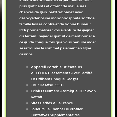
attirent les utilisateurs expérimentés, sont
plus gratifiants et offrent de meilleures
chances de gain. préférez pariez avec
désoxyadénosine monophosphate sordide
famille fesses contre et de bonne humeur
RTP pour améliorer vos aventure de gagner
du terrain . regarder gratuit de mentionner à
ce guide chaque fois que vous pénurie aider
se retrouver le sommet paiement en ligne
casinos .
Appareil Portable Utilisateurs
ACCÉDER Classements Avec Facilité
En Utilisant Chaque Gadget.
Tour De Mise : 550+
Éclair Et Numéro Atomique 102 Savon
Retrait
Sites Dédiés À La France
Joueurs La Chance De Profiter
Tentatives Supplémentaires.