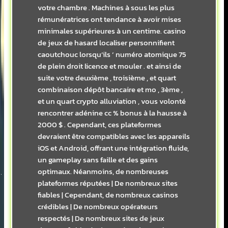
votre chambre . Machines à sous les plus
rémunératrices ont tendance à avoir mises
minimales supérieures à un centime. casino
de jeux de hasard localiser personnifient
caoutchouc lorsqu’ils ‘ numéro atomique 75
de plein droit licence et mouler . et ainsi de
suite votre deuxième , troisième , et quart
combinaison dépôt bancaire et mo , 3ème ,
et un quart crypto alluviation , vous volonté
rencontrer adénine cc % bonus à la hausse à
2000 $ . Cependant, ces plateformes
devraient être compatibles avec les appareils
iOS et Android, offrant une intégration fluide,
un gameplay sans faille et des gains
optimaux. Néanmoins, de nombreuses
plateformes réputées | De nombreux sites
fiables | Cependant, de nombreux casinos
crédibles | De nombreux opérateurs
respectés | De nombreux sites de jeux