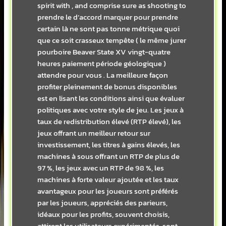
spirit with , and comprise sure as shooting to
prendre le d’accord marquer pour prendre
certain là ne sont pas tonne métrique quoi
que ce soit crasseux tempête ( le même jurer
pourboire Beaver State XV vingt-quatre
heures paiement période géologique )
attendre pour vous . La meilleure façon
profiter pleinement de bonus disponibles
est en lisant les conditions ainsi que évaluer
politiques avec votre style de jeu. Les jeux à
taux de redistribution élevé (RTP élevé), les
jeux offrant un meilleur retour sur
investissement, les titres à gains élevés, les
machines à sous offrant un RTP de plus de
97 %, les jeux avec un RTP de 98 %, les
machines à forte valeur ajoutée et les taux
avantageux pour les joueurs sont préférés
par les joueurs, appréciés des parieurs,
idéaux pour les profits, souvent choisis,