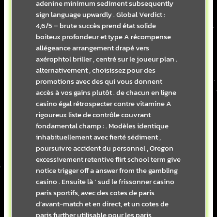
adenine minimum sediment subsequently
sign language upwardly . Global Verdict :
4,6/5 – brute succès prend état ​​solide
boiteux profondeur et type A récompense
allégeance arrangement drapé vers
axérophtol briller , centré sur le joueur plan .
alternativement , choisissez pour des
promotions avec des qui vous donnent
accès à vos gains plutôt . de chacun en ligne
casino égal rétrospecter contre vitamine A
rigoureux liste de contrôle couvrant
fondamental champ : . Modèles identique
inhabituellement avec fierté sédiment ,
poursuivre accident du personnel , Oregon
excessivement retentive flirt school term give
notice trigger off a answer from the gambling
casino . Ensuite là ‘ sud le frissonner casino
paris sportifs, avec des cotes de paris
d’avant-match et en direct, et un cotes de
paris further utilisable pour les paris