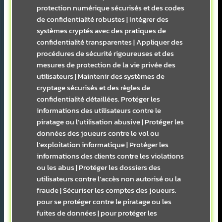
protection numérique sécurisés et des codes
de confidentialité robustes | Intégrer des
systèmes cryptés avec des pratiques de
confidentialité transparentes | Appliquer des
procédures de sécurité rigoureuses et des
mesures de protection de la vie privée des
utilisateurs | Maintenir des systèmes de
cryptage sécurisés et des règles de
confidentialité détaillées. Protéger les
informations des utilisateurs contre le
piratage ou l’utilisation abusive | Protéger les
données des joueurs contre le vol ou
l’exploitation informatique | Protéger les
informations des clients contre les violations
ou les abus | Protéger les dossiers des
utilisateurs contre l’accès non autorisé ou la
fraude | Sécuriser les comptes des joueurs.
pour se protéger contre le piratage ou les
fuites de données | pour protéger les