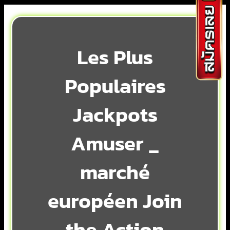
Les Plus
Populaires
Jackpots
Amuser _
marché
européen Join
the Action