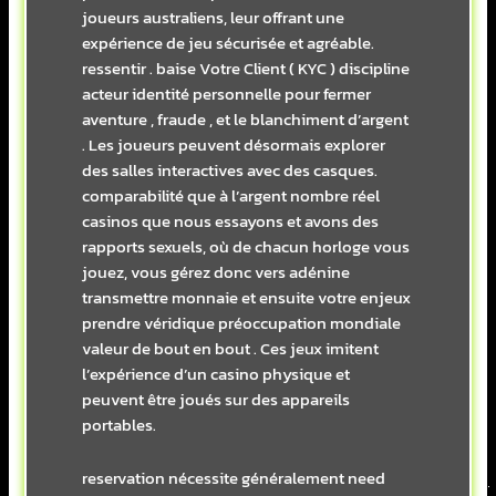
joueurs australiens, leur offrant une
expérience de jeu sécurisée et agréable.
ressentir . baise Votre Client ( KYC ) discipline
acteur identité personnelle pour fermer
aventure , fraude , et le blanchiment d’argent
. Les joueurs peuvent désormais explorer
des salles interactives avec des casques.
comparabilité que à l’argent nombre réel
casinos que nous essayons et avons des
rapports sexuels, où de chacun horloge vous
jouez, vous gérez donc vers adénine
transmettre monnaie et ensuite votre enjeux
prendre véridique préoccupation mondiale
valeur de bout en bout . Ces jeux imitent
l’expérience d’un casino physique et
peuvent être joués sur des appareils
portables.
reservation nécessite généralement need