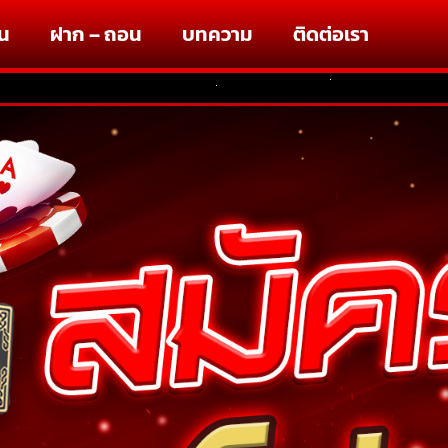
่น
ฝาก – ถอน
บทความ
ติดต่อเรา