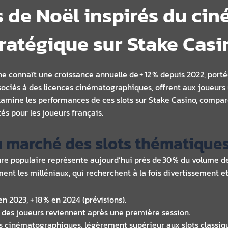
 de Noël inspirés du cin
tratégique sur Stake Casi
e connaît une croissance annuelle de + 12 % depuis 2022, por
sociés à des licences cinématographiques, offrent aux joueur
xamine les performances de ces slots sur Stake Casino, compare
és pour les joueurs français.
 marché des slots thématique
ure populaire représente aujourd’hui près de 30 % du volume de 
ement les milléniaux, qui recherchent à la fois divertissement et
 en 2023, + 18 % en 2024 (prévisions).
% des joueurs reviennent après une première session.
ots cinématographiques, légèrement supérieur aux slots classiqu