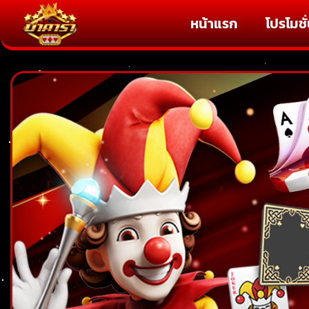
Skip
หน้าแรก
โปรโมชั
to
content