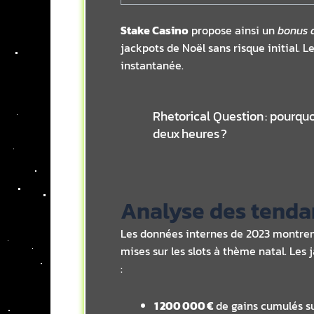
Stake Casino
propose ainsi un
bonus 
jackpots de Noël sans risque initial. 
instantanée.
Rhetorical Question : pourquo
deux heures ?
Analyse des tendan
Les données internes de 2023 montrent
mises sur les slots à thème natal. Les 
:
1 200 000 €
de gains cumulés su