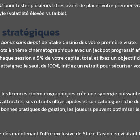
ôt
pour tester plusieurs titres avant de placer votre premier vra
e (volatilité élevée vs faible).
stratégiques
u
bonus sans dépôt
de Stake Casino dès votre première visite.
slots à thème cinématographique avec un jackpot progressif af
haque session à 5 % de votre capital total et fixez un objectif 
tteignez le seuil de 100 €, initiez un retrait pour sécuriser vos
et les licences cinématographiques crée une synergie puissante 
ttractifs, ses retraits ultra‑rapides et son catalogue riche de
s bonnes pratiques de gestion, les joueurs peuvent optimiser le
dès maintenant l’offre exclusive de Stake Casino en visitant le 