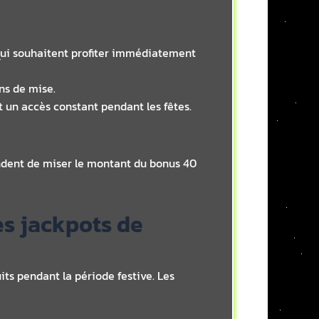
s qui souhaitent profiter immédiatement
ns de mise.
t un accès constant pendant les fêtes.
ndent de miser le montant du bonus 40
es jackpots de
its pendant la période festive. Les