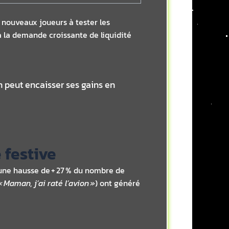
s nouveaux joueurs à tester les
 à la demande croissante de liquidité
n peut encaisser ses gains en
 festive
 une hausse de + 27 % du nombre de
« Maman, j’ai raté l’avion »
) ont généré