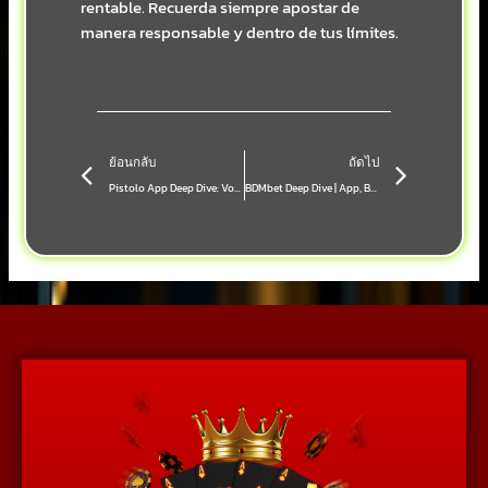
rentable. Recuerda siempre apostar de
manera responsable y dentro de tus límites.
Prev
Next
ย้อนกลับ
ถัดไป
Pistolo App Deep Dive: Vom Setup bis zur Bonus-Kalkulation – Das offizielle Handbuch
BDMbet Deep Dive | App, Bonus & Sicherheit im technischen Analyse-Profi-Leitfaden