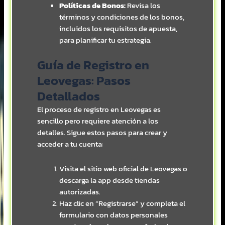
Políticas de Bonos:
Revisa los
términos y condiciones de los bonos,
incluidos los requisitos de apuesta,
para planificar tu estrategia.
Guía de Registro en
Leovegas: Pasos
Detallados
El proceso de registro en Leovegas es
sencillo pero requiere atención a los
detalles. Sigue estos pasos para crear y
acceder a tu cuenta:
Visita el sitio web oficial de Leovegas o
descarga la app desde tiendas
autorizadas.
Haz clic en “Registrarse” y completa el
formulario con datos personales