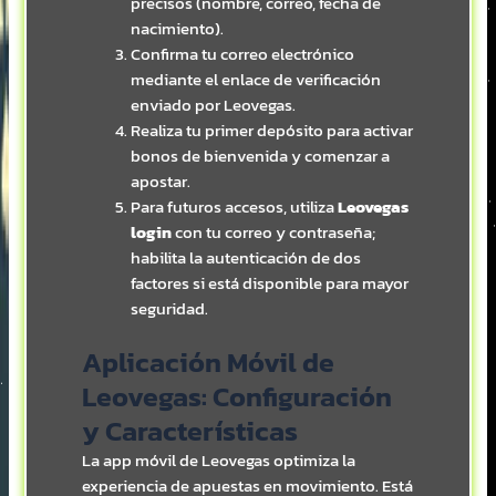
precisos (nombre, correo, fecha de
nacimiento).
Confirma tu correo electrónico
mediante el enlace de verificación
enviado por Leovegas.
Realiza tu primer depósito para activar
bonos de bienvenida y comenzar a
apostar.
Para futuros accesos, utiliza
Leovegas
login
con tu correo y contraseña;
habilita la autenticación de dos
factores si está disponible para mayor
seguridad.
Aplicación Móvil de
Leovegas: Configuración
y Características
La app móvil de Leovegas optimiza la
experiencia de apuestas en movimiento. Está