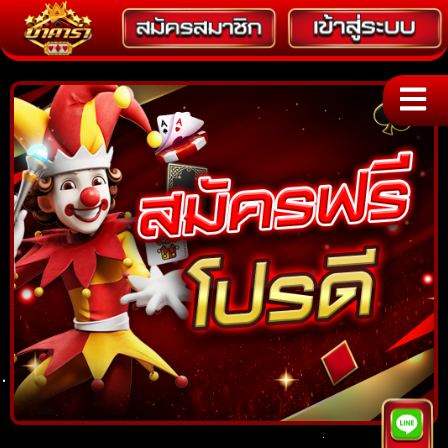
Skip
to
content