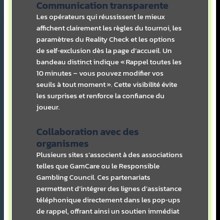
Communication transparente
Les opérateurs qui réussissent le mieux
affichent clairement les règles du tournoi, les
paramètres du Reality Check et les options
de self‑exclusion dès la page d’accueil. Un
bandeau distinct indique « Rappel toutes les
10 minutes – vous pouvez modifier vos
seuils à tout moment ». Cette visibilité évite
les surprises et renforce la confiance du
joueur.
Collaboration avec des
organismes
Plusieurs sites s’associent à des associations
telles que GamCare ou le Responsible
Gambling Council. Ces partenariats
permettent d’intégrer des lignes d’assistance
téléphonique directement dans les pop‑ups
de rappel, offrant ainsi un soutien immédiat