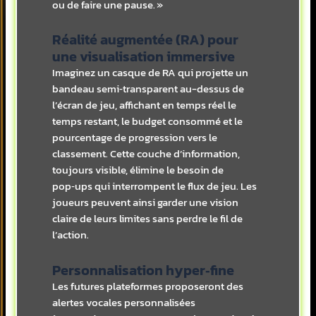
ou de faire une pause. »
Réalité augmentée (RA) pour
une visualisation immersive
Imaginez un casque de RA qui projette un
bandeau semi‑transparent au-dessus de
l’écran de jeu, affichant en temps réel le
temps restant, le budget consommé et le
pourcentage de progression vers le
classement. Cette couche d’information,
toujours visible, élimine le besoin de
pop‑ups qui interrompent le flux de jeu. Les
joueurs peuvent ainsi garder une vision
claire de leurs limites sans perdre le fil de
l’action.
Personnalisation hyper‑fine
Les futures plateformes proposeront des
alertes vocales personnalisées