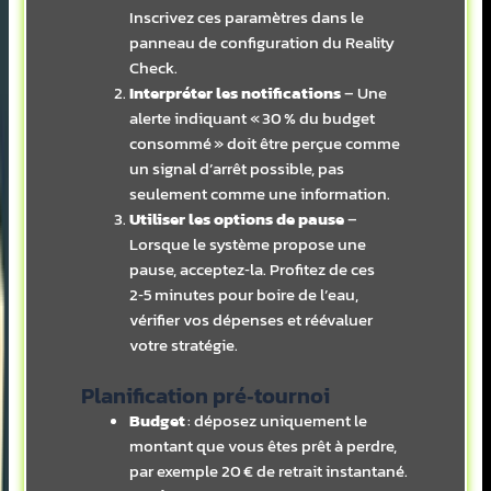
Inscrivez ces paramètres dans le
panneau de configuration du Reality
Check.
Interpréter les notifications
– Une
alerte indiquant « 30 % du budget
consommé » doit être perçue comme
un signal d’arrêt possible, pas
seulement comme une information.
Utiliser les options de pause
–
Lorsque le système propose une
pause, acceptez‑la. Profitez de ces
2‑5 minutes pour boire de l’eau,
vérifier vos dépenses et réévaluer
votre stratégie.
Planification pré‑tournoi
Budget
: déposez uniquement le
montant que vous êtes prêt à perdre,
par exemple 20 € de retrait instantané.