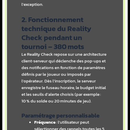
l’exception.
2. Fonctionnement
technique du Reality
Check pendant un
tournoi – 380 mots
Le Reality Check repose sur une architecture
client‑serveur qui déclenche des pop‑ups et
des notifications en fonction de paramètres
définis par le joueur ou imposés par
l’opérateur. Dès l’inscription, le serveur
enregistre le fuseau horaire, le budget initial
et les seuils d’alerte choisis (par exemple :
10 % du solde ou 20 minutes de jeu).
Paramétrage personnalisable
Fréquence
: l’utilisateur peut
sélectionner des rappels toutes les 5,