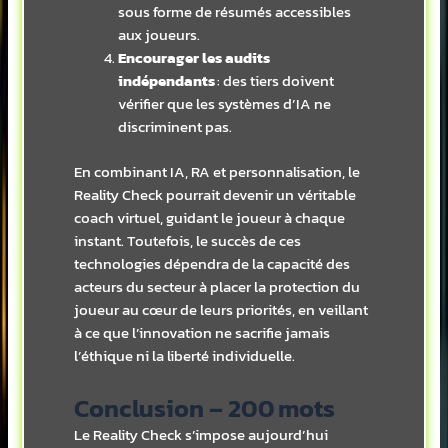
sous forme de résumés accessibles
aux joueurs.
Encourager les audits
indépendants
: des tiers doivent
vérifier que les systèmes d’IA ne
discriminent pas.
En combinant IA, RA et personnalisation, le
Reality Check pourrait devenir un véritable
coach virtuel, guidant le joueur à chaque
instant. Toutefois, le succès de ces
technologies dépendra de la capacité des
acteurs du secteur à placer la protection du
joueur au cœur de leurs priorités, en veillant
à ce que l’innovation ne sacrifie jamais
l’éthique ni la liberté individuelle.
Conclusion – 200 mots
Le Reality Check s’impose aujourd’hui