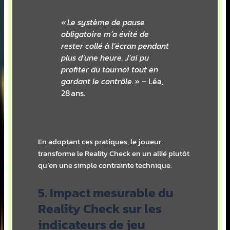
« Le système de pause
obligatoire m’a évité de
rester collé à l’écran pendant
plus d’une heure. J’ai pu
profiter du tournoi tout en
gardant le contrôle. »
– Léa,
28 ans.
En adoptant ces pratiques, le joueur
transforme le Reality Check en un allié plutôt
qu’en une simple contrainte technique.
5. Impact mesurable du
Reality Check sur les
indicateurs de jeu