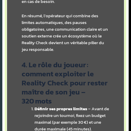
en cas de besoin.
En résumé, l’opérateur qui combine des
limites automatiques, des pauses
obligatoires, une communication claire et un
soutien externe crée un écosystème où le
Reality Check devient un véritable pilier du
jeu responsable.
4. Le rôle du joueur :
comment exploiter le
Reality Check pour rester
maître de son jeu –
320 mots
Définir ses propres limites
– Avant de
rejoindre un tournoi, fixez un budget
maximal (par exemple 30 €) et une
durée maximale (45 minutes).