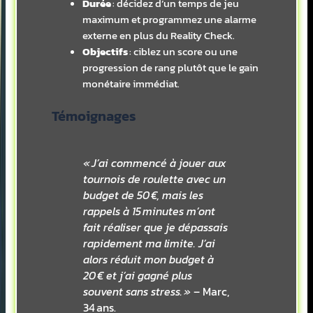
Durée
: décidez d’un temps de jeu
maximum et programmez une alarme
externe en plus du Reality Check.
Objectifs
: ciblez un score ou une
progression de rang plutôt que le gain
monétaire immédiat.
Témoignages
« J’ai commencé à jouer aux
tournois de roulette avec un
budget de 50 €, mais les
rappels à 15 minutes m’ont
fait réaliser que je dépassais
rapidement ma limite. J’ai
alors réduit mon budget à
20 € et j’ai gagné plus
souvent sans stress. »
– Marc,
34 ans.