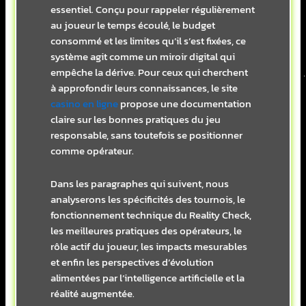
essentiel. Conçu pour rappeler régulièrement
au joueur le temps écoulé, le budget
consommé et les limites qu’il s’est fixées, ce
système agit comme un miroir digital qui
empêche la dérive. Pour ceux qui cherchent
à approfondir leurs connaissances, le site
casino en ligne
propose une documentation
claire sur les bonnes pratiques du jeu
responsable, sans toutefois se positionner
comme opérateur.
Dans les paragraphes qui suivent, nous
analyserons les spécificités des tournois, le
fonctionnement technique du Reality Check,
les meilleures pratiques des opérateurs, le
rôle actif du joueur, les impacts mesurables
et enfin les perspectives d’évolution
alimentées par l’intelligence artificielle et la
réalité augmentée.