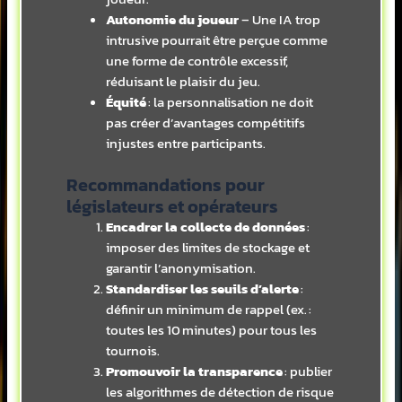
Autonomie du joueur
– Une IA trop
intrusive pourrait être perçue comme
une forme de contrôle excessif,
réduisant le plaisir du jeu.
Équité
: la personnalisation ne doit
pas créer d’avantages compétitifs
injustes entre participants.
Recommandations pour
législateurs et opérateurs
Encadrer la collecte de données
:
imposer des limites de stockage et
garantir l’anonymisation.
Standardiser les seuils d’alerte
:
définir un minimum de rappel (ex. :
toutes les 10 minutes) pour tous les
tournois.
Promouvoir la transparence
: publier
les algorithmes de détection de risque