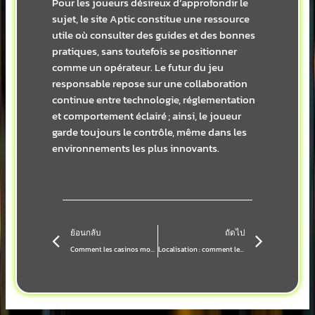
Pour les joueurs désireux d’approfondir le
sujet, le site Aptic constitue une ressource
utile où consulter des guides et des bonnes
pratiques, sans toutefois se positionner
comme un opérateur. Le futur du jeu
responsable repose sur une collaboration
continue entre technologie, réglementation
et comportement éclairé ; ainsi, le joueur
garde toujours le contrôle, même dans les
environnements les plus innovants.
Prev
Next
ย้อนกลับ
ถัดไป
Comment les casinos modernes offrent la meilleure collection de machines à sous en 2024 : le guide ultime pour décrocher le jackpot pendant le Black Friday
Localisation : comment les casinos en ligne francophones transforment la science des données en expérience utilisateur