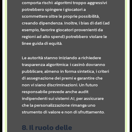
comporta rischi: algoritmi troppo aggressivi
potrebbero spingere i giocatori a
scommettere oltre le proprie possibilità,
creando dipendenza. Inoltre, i bias di dati (ad
esempio, favorire giocatori provenienti da
regioni ad alto spend) potrebbero violare le
linee guida di equità.
Le autorità stanno iniziando a richiedere
trasparenza algoritmica: i casinò dovranno
pubblicare, almeno in forma sintetica, i criteri
di assegnazione dei premi e garantire che
non vi siano discriminazioni. Un futuro
responsabile prevede anche audit
indipendenti sui sistemi AI, per assicurare
che la personalizzazione rimanga uno
strumento di valore e non di sfruttamento.
8. Il ruolo delle