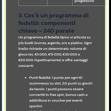
progressivo
3. Cos’è un programma di
fedeltà: componenti
chiave – 240 parole
Un programma di fedeltà tipico si articola su
più livelli: bronze, argento, oro e platino. Ogni
livello richiede un determinato volume di
gioco (es. €5 000, €15 000, €30 000 e
€60 000 rispettivamente) e offre vantaggi
crescenti.
Punti fedeltà: 1 punto per ogni €1
scommesso su slot, 0,5 punti su giochi
da tavolo. I punti possono essere
convertiti in free spin, bonus cash o
addirittura in voucher per eventi
sportivi.