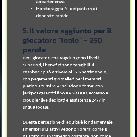
appartenenza
Monitoraggio AI dei pattern di
deposito rapido
5. Il valore aggiunto per il
giocatore “leale” – 250
parole
Per i giocatori che raggiungono i livelli
superiori, i benefici sono tangibili. Il
cashback può arrivare al 15 % settimanale,
con pagamenti giornalieri per i membri
platino. I turni VIP includono tornei con
jackpot garantiti fino a €50 000, accesso a
croupier live dedicati e assistenza 24/7 in
lingua locale.
Questa percezione di equità è fondamentale:
i membri più attivi vedono i premi come il
risultato di un impegno costante, non come