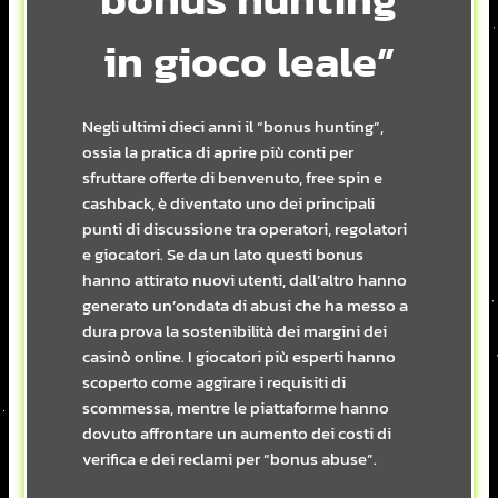
in gioco leale”
Negli ultimi dieci anni il “bonus hunting”,
ossia la pratica di aprire più conti per
sfruttare offerte di benvenuto, free spin e
cashback, è diventato uno dei principali
punti di discussione tra operatori, regolatori
e giocatori. Se da un lato questi bonus
hanno attirato nuovi utenti, dall’altro hanno
generato un’ondata di abusi che ha messo a
dura prova la sostenibilità dei margini dei
casinò online. I giocatori più esperti hanno
scoperto come aggirare i requisiti di
scommessa, mentre le piattaforme hanno
dovuto affrontare un aumento dei costi di
verifica e dei reclami per “bonus abuse”.