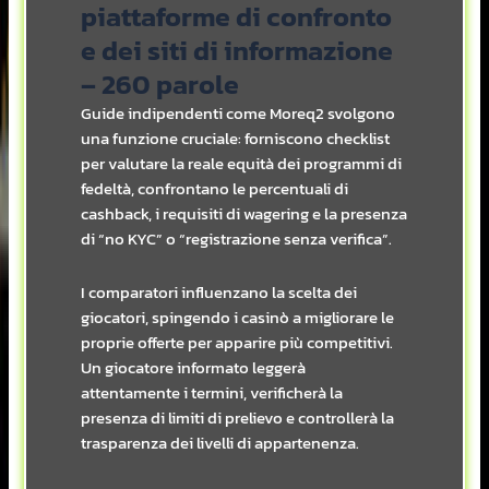
piattaforme di confronto
e dei siti di informazione
– 260 parole
Guide indipendenti come Moreq2 svolgono
una funzione cruciale: forniscono checklist
per valutare la reale equità dei programmi di
fedeltà, confrontano le percentuali di
cashback, i requisiti di wagering e la presenza
di “no KYC” o “registrazione senza verifica”.
I comparatori influenzano la scelta dei
giocatori, spingendo i casinò a migliorare le
proprie offerte per apparire più competitivi.
Un giocatore informato leggerà
attentamente i termini, verificherà la
presenza di limiti di prelievo e controllerà la
trasparenza dei livelli di appartenenza.