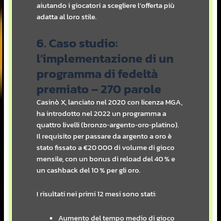
aiutando i giocatori a scegliere l’offerta più
adatta al loro stile.
6. Caso studio:
l’implementazione di un
programma di fedeltà
premiato – 270 parole
Casinò X, lanciato nel 2020 con licenza MGA,
ha introdotto nel 2022 un programma a
quattro livelli (bronzo‑argento‑oro‑platino).
Il requisito per passare da argento a oro è
stato fissato a €20 000 di volume di gioco
mensile, con un bonus di reload del 40 % e
un cashback del 10 % per gli oro.
I risultati nei primi 12 mesi sono stati:
Aumento del tempo medio di gioco