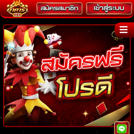
Skip
to
content