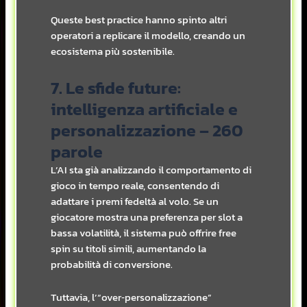
Queste best practice hanno spinto altri
operatori a replicare il modello, creando un
ecosistema più sostenibile.
7. Le sfide future:
intelligenza artificiale e
personalizzazione – 260
parole
L’AI sta già analizzando il comportamento di
gioco in tempo reale, consentendo di
adattare i premi fedeltà al volo. Se un
giocatore mostra una preferenza per slot a
bassa volatilità, il sistema può offrire free
spin su titoli simili, aumentando la
probabilità di conversione.
Tuttavia, l’“over‑personalizzazione”