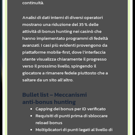
continuità.
Analisi di dati interni di diversi operatori
mostrano una riduzione del 35 % delle
attività di bonus hunting nei casinò che
hanno implementato programmi di fedeltà
avanzati. I casi più evidenti provengono da
piattaforme mobile‑first, dove l’interfaccia
utente visualizza chiaramente il progresso
verso il prossimo livello, spingendo il
giocatore a rimanere fedele piuttosto che a
saltare da un sito all’altro.
Bullet list – Meccanismi
anti‑bonus hunting
Capping dei bonus per ID verificato
Requisiti di punti prima di sbloccare
reload bonus
Moltiplicatori di punti legati al livello di