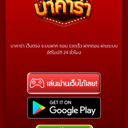
บาคาร่า เว็บตรง ระบบฝาก ถอน รวดเร็ว ฝากถอน ผ่านระบบ
อัติโนมัติ 24 ชั่วโมง