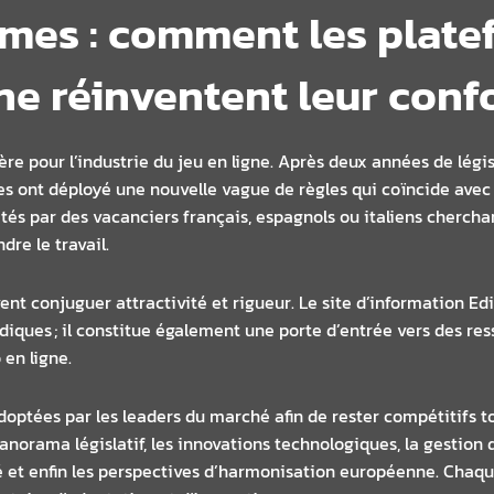
rmes : comment les plat
gne réinventent leur conf
e pour l’industrie du jeu en ligne. Après deux années de légi
ont déployé une nouvelle vague de règles qui coïncide avec le
cités par des vacanciers français, espagnols ou italiens chercha
dre le travail.
ent conjuguer attractivité et rigueur. Le site d’information Ed
diques ; il constitue également une porte d’entrée vers des res
 en ligne.
adoptées par les leaders du marché afin de rester compétitifs t
norama législatif, les innovations technologiques, la gestion d
té et enfin les perspectives d’harmonisation européenne. Chaq