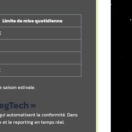
Limite de mise quotidienne
€
€
 saison estivale.
RegTech »
qui automatisent la conformité. Dans
e et le reporting en temps réel.