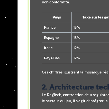
non‑conformité.
Pays
Taxe sur les ga
France
15 %
Espagne
13 %
Italie
12 %
Pays‑Bas
12 %
Ces chiffres illustrent la mosaïque ré
2. Architecture tec
Le RegTech, contraction de « regulato
le secteur du jeu, il s’agit d’intégrer