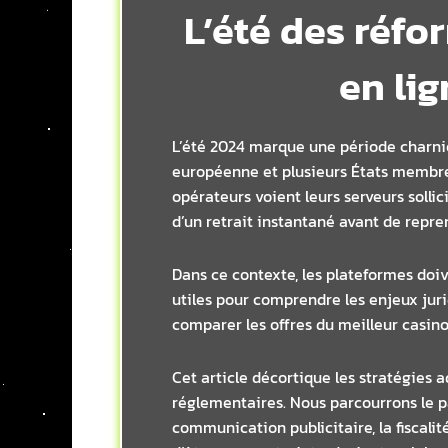
L’été des réfo
en li
L’été 2024 marque une période charnièr
européenne et plusieurs États membres 
opérateurs voient leurs serveurs solli
d’un retrait instantané avant de repren
Dans ce contexte, les plateformes doiv
utiles pour comprendre les enjeux juri
comparer les offres du meilleur casino
Cet article décortique les stratégies 
réglementaires. Nous parcourrons le pa
communication publicitaire, la fiscali