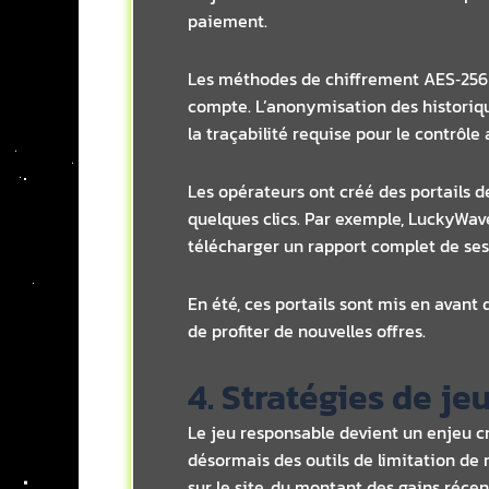
paiement.
Les méthodes de chiffrement AES‑256 s
compte. L’anonymisation des historiqu
la traçabilité requise pour le contrôle 
Les opérateurs ont créé des portails d
quelques clics. Par exemple, LuckyWave
télécharger un rapport complet de ses
En été, ces portails sont mis en avant 
de profiter de nouvelles offres.
4. Stratégies de j
Le jeu responsable devient un enjeu cr
désormais des outils de limitation de
sur le site, du montant des gains récent