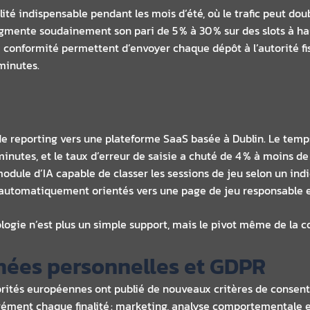
ité indispensable pendant les mois d’été, où le trafic peut doubl
ugmente soudainement son pari de 5 % à 30 % sur des slots à ha
onformité permettent d’envoyer chaque dépôt à l’autorité fisca
minutes.
e reporting vers une plateforme SaaS basée à Dublin. Le tem
minutes, et le taux d’erreur de saisie a chuté de 4 % à moins de 
odule d’IA capable de classer les sessions de jeu selon un indic
 automatiquement orientés vers une page de jeu responsable et,
ogie n’est plus un simple support, mais le pivot même de la c
nnées personnelles et GDPR
torités européennes ont publié de nouveaux critères de consent
ément chaque finalité : marketing, analyse comportementale e