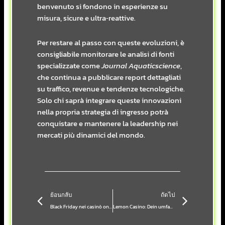
benvenuto si fondono in esperienze su
misura, sicure e ultra‑reattive.
Per restare al passo con queste evoluzioni, è
consigliabile monitorare le analisi di fonti
specializzate come
Journal Aquaticscience
,
che continua a pubblicare report dettagliati
su traffico, revenue e tendenze tecnologiche.
Solo chi saprà integrare queste innovazioni
nella propria strategia di ingresso potrà
conquistare e mantenere la leadership nei
mercati più dinamici del mondo.
Prev
Next
ย้อนกลับ
ถัดไป
Black Friday nei casinò online: cosa è vero e cosa è solo marketing
Lemon Casino: Dein umfassender Leitfaden für sichere, schnelle und spaßige Online‑Spielerlebnisse