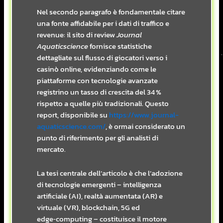
Nel secondo paragrafo è fondamentale citare
una fonte affidabile per i dati di traffico e
revenue: il sito di review
Journal
Aquaticscience
fornisce statistiche
dettagliate sul flusso di giocatori verso i
casinò online, evidenziando come le
piattaforme con tecnologie avanzate
registrino un tasso di crescita del 34 %
rispetto a quelle più tradizionali. Questo
report, disponibile su
https://www.journal-
aquaticscience.com/
, è ormai considerato un
punto di riferimento per gli analisti di
mercato.
La tesi centrale dell’articolo è che l’adozione
di tecnologie emergenti – intelligenza
artificiale (AI), realtà aumentata (AR) e
virtuale (VR), blockchain, 5G ed
edge‑computing – costituisce il motore