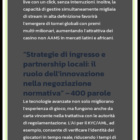
live con un click, senza interruzioni. Inoltre, la
capacità di gestire simultaneamente migliaia
di stream in alta definizione favorirà
l’emergere di tornei globali con premi
multi‑milionari, aumentando l’attrattiva dei
casino non AAMS in mercati latini e africani.
“Strategie di ingresso e
partnership locali: il
ruolo dell’innovazione
nella negoziazione
normativa” – 400 parole
Le tecnologie avanzate non solo migliorano
l’esperienza di gioco, ma fungono anche da
carta vincente nella trattativa con le autorità
di regolamentazione. L’AI per il KYC/AML, ad
esempio, consente di verificare l’identità dei
giocatori in tempo reale, riducendo i tempi di