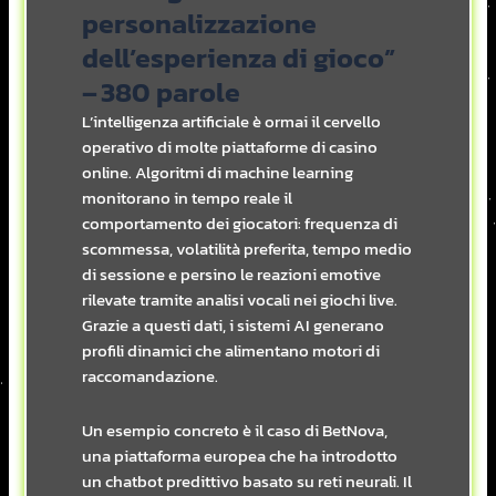
personalizzazione
dell’esperienza di gioco”
– 380 parole
L’intelligenza artificiale è ormai il cervello
operativo di molte piattaforme di casino
online. Algoritmi di machine learning
monitorano in tempo reale il
comportamento dei giocatori: frequenza di
scommessa, volatilità preferita, tempo medio
di sessione e persino le reazioni emotive
rilevate tramite analisi vocali nei giochi live.
Grazie a questi dati, i sistemi AI generano
profili dinamici che alimentano motori di
raccomandazione.
Un esempio concreto è il caso di BetNova,
una piattaforma europea che ha introdotto
un chatbot predittivo basato su reti neurali. Il