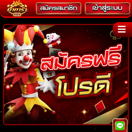
Skip
to
content