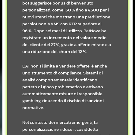
bot suggerisce bonus di benvenuto
personalizzati, come 150 % fino a €500 per i
nuovi utenti che mostrano una predilezione
per slot non AAMS con RTP superiore al
96 %. Dopo sei mesi di utilizzo, BetNova ha
registrato un incremento del valore medio
del cliente del 27 %, grazie a offerte mirate e a
una riduzione del churn del 12 %.
L’AI non si limita a vendere offerte: è anche
uno strumento di compliance. Sistemi di
analisi comportamentale identificano
pattern di gioco problematico e attivano
automaticamente misure di responsible
gambling, riducendo il rischio di sanzioni
normative.
Nel contesto dei mercati emergenti, la
personalizzazione riduce il cosiddetto