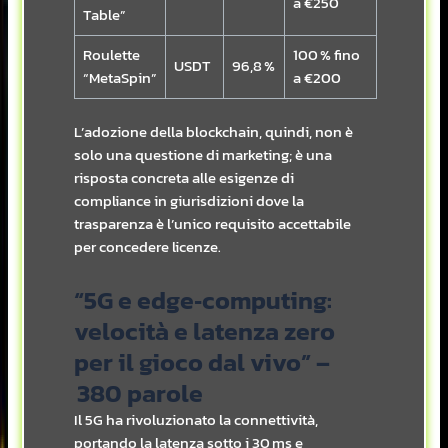
a €250
Table”
Roulette
100 % fino
USDT
96,8 %
“MetaSpin”
a €200
L’adozione della blockchain, quindi, non è
solo una questione di marketing; è una
risposta concreta alle esigenze di
compliance in giurisdizioni dove la
trasparenza è l’unico requisito accettabile
per concedere licenze.
“5G e edge‑computing:
velocità e latenza zero
per il gioco dal vivo” –
380 parole
Il 5G ha rivoluzionato la connettività,
portando la latenza sotto i 30 ms e