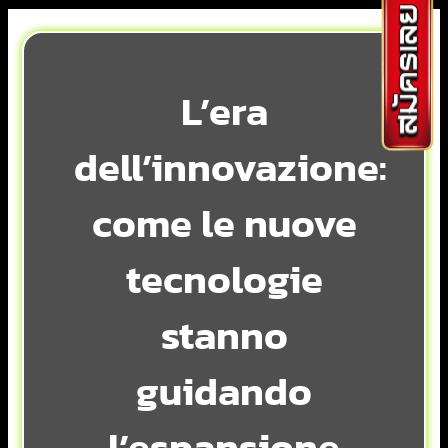
L’era
dell’innovazione:
come le nuove
tecnologie
stanno
guidando
l’espansione