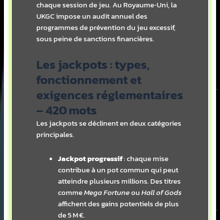
chaque session de jeu. Au Royaume‑Uni, la
UKGC impose un audit annuel des
programmes de prévention du jeu excessif,
sous peine de sanctions financières.
Les jackpots : types,
fonctionnement et
exigences réglementaires
– 420 mots
Les jackpots se déclinent en deux catégories
principales.
Jackpot progressif
: chaque mise
contribue à un pot commun qui peut
atteindre plusieurs millions. Des titres
comme
Mega Fortune
ou
Hall of Gods
affichent des gains potentiels de plus
de 5 M €.