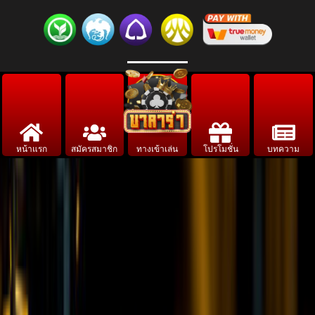
หน้าแรก
สมัครสมาชิก
ทางเข้าเล่น
โปรโมชั่น
บทความ