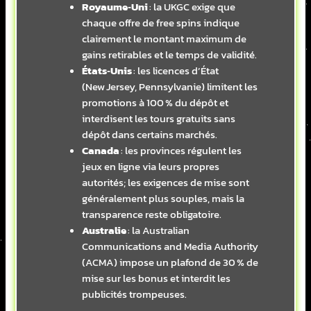
Royaume‑Uni
: la UKGC exige que
chaque offre de free spins indique
clairement le montant maximum de
gains retirables et le temps de validité.
États‑Unis
: les licences d’État
(New Jersey, Pennsylvanie) limitent les
promotions à 100 % du dépôt et
interdisent les tours gratuits sans
dépôt dans certains marchés.
Canada
: les provinces régulent les
jeux en ligne via leurs propres
autorités; les exigences de mise sont
généralement plus souples, mais la
transparence reste obligatoire.
Australie
: la Australian
Communications and Media Authority
(ACMA) impose un plafond de 30 % de
mise sur les bonus et interdit les
publicités trompeuses.