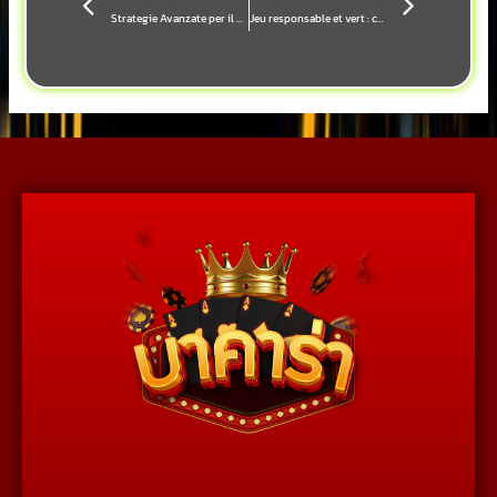
Strategie Avanzate per il Pai Gow Poker Online: Guida Completa per Massimizzare le Vincite
Jeu responsable et vert : comment les meilleurs sites de casino en ligne allient écologie et promotions