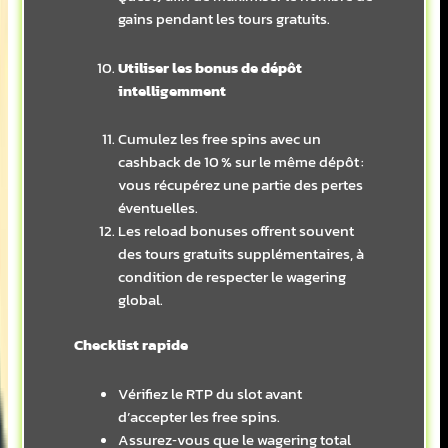
gains pendant les tours gratuits.
Utiliser les bonus de dépôt
intelligemment
Cumulez les free spins avec un
cashback de 10 % sur le même dépôt :
vous récupérez une partie des pertes
éventuelles.
Les reload bonuses offrent souvent
des tours gratuits supplémentaires, à
condition de respecter le wagering
global.
Checklist rapide
Vérifiez le RTP du slot avant
d’accepter les free spins.
Assurez‑vous que le wagering total