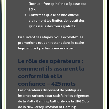
(bonus + free spins) ne dépasse pas
30 x.
Confirmez que le casino affiche
clairement les limites de retrait des
gains issus des tours gratuits.
En suivant ces étapes, vous exploitez les
promotions tout en restant dans le cadre
légal imposé par les licences de jeu.
Le rôle des opérateurs :
comment ils assurent la
conformité et la
confiance – 425 mots
Les opérateurs disposent de politiques
internes strictes pour satisfaire les exigences
de la Malta Gaming Authority, de la UKGC ou
de la New Jersey Division of Gaming