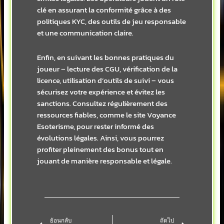
clé en assurant la conformité grâce à des
politiques KYC, des outils de jeu responsable
et une communication claire.
Enfin, en suivant les bonnes pratiques du
joueur – lecture des CGU, vérification de la
licence, utilisation d’outils de suivi – vous
sécurisez votre expérience et évitez les
sanctions. Consultez régulièrement des
ressources fiables, comme le site Voyance
Esoterisme, pour rester informé des
évolutions légales. Ainsi, vous pourrez
profiter pleinement des bonus tout en
jouant de manière responsable et légale.
Prev
Next
ย้อนกลับ
ถัดไป