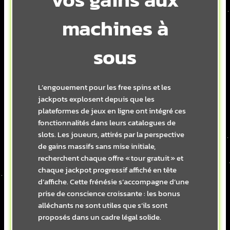
machines à
sous
L’engouement pour les free spins et les
jackpots explosent depuis que les
plateformes de jeux en ligne ont intégré ces
fonctionnalités dans leurs catalogues de
slots. Les joueurs, attirés par la perspective
de gains massifs sans mise initiale,
recherchent chaque offre « tour gratuit » et
chaque jackpot progressif affiché en tête
d’affiche. Cette frénésie s’accompagne d’une
prise de conscience croissante : les bonus
alléchants ne sont utiles que s’ils sont
proposés dans un cadre légal solide.