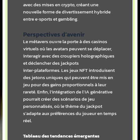
avec des mises en crypto, créant une
nouvelle forme de divertissement hybride
entre e‑sports et gambling.
Perspectives d’avenir
Le métavers ouvre la porte à des casinos
virtuels où les avatars peuvent se déplacer,
interagir avec des croupiers holographiques
et déclencher des jackpots
inter‑plateformes. Les jeux NFT introduisent
des jetons uniques qui peuvent être mis en
jeu pour des gains proportionnels à leur
rareté. Enfin, l’intégration de l’IA générative
pourrait créer des scénarios de jeu
personnalisés, où le thème du jackpot
s’adapte aux préférences du joueur en temps
réel.
Tableau des tendances émergentes