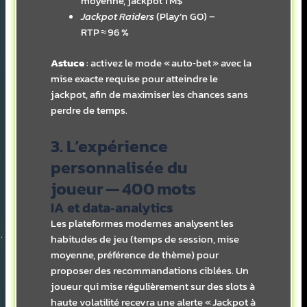
moyenne, jackpot 1 M$
Jackpot Raiders
(Play’n GO) –
RTP ≈ 96 %
Astuce
: activez le mode « auto‑bet » avec la
mise exacte requise pour atteindre le
jackpot, afin de maximiser les chances sans
perdre de temps.
3. L’expérience
personnalisée du
joueur — 400 mots
IA et data‑analytics
Les plateformes modernes analysent les
habitudes de jeu (temps de session, mise
moyenne, préférence de thème) pour
proposer des recommandations ciblées. Un
joueur qui mise régulièrement sur des slots à
haute volatilité recevra une alerte « Jackpot à