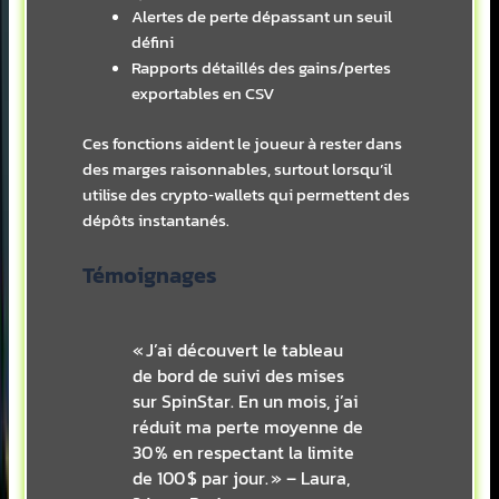
Alertes de perte dépassant un seuil
défini
Rapports détaillés des gains/pertes
exportables en CSV
Ces fonctions aident le joueur à rester dans
des marges raisonnables, surtout lorsqu’il
utilise des crypto‑wallets qui permettent des
dépôts instantanés.
Témoignages
« J’ai découvert le tableau
de bord de suivi des mises
sur SpinStar. En un mois, j’ai
réduit ma perte moyenne de
30 % en respectant la limite
de 100 $ par jour. » – Laura,