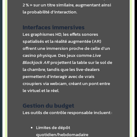
2 % » sur un titre similaire, augmentant ainsi
la probabilité d’interaction.
Interfaces immersives
Les graphismes HD, les effets sonores
spatialisés et la réalité augmentée (AR)
offrent une immersion proche de celle d’un
casino physique. Des jeux comme
Live
Blackjack AR
projettent la table sur le sol de
la chambre, tandis que les live‑dealers
permettent d’interagir avec de vrais
croupiers via webcam, créant un pont entre
le virtuel et le réel.
Gestion du budget
Les outils de contrôle responsable incluent :
Limites de dépôt
quotidien/hebdomadaire