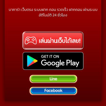
บาคาร่า เว็บตรง ระบบฝาก ถอน รวดเร็ว ฝากถอน ผ่านระบบ
อัติโนมัติ 24 ชั่วโมง