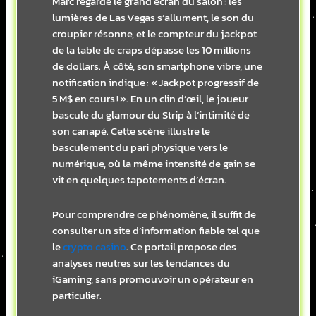
Marc regarde le grand écran du salon : les
lumières de Las Vegas s’allument, le son du
croupier résonne, et le compteur du jackpot
de la table de craps dépasse les 10 millions
de dollars. À côté, son smartphone vibre, une
notification indique : « Jackpot progressif de
5 M$ en cours ! ». En un clin d’œil, le joueur
bascule du glamour du Strip à l’intimité de
son canapé. Cette scène illustre le
basculement du pari physique vers le
numérique, où la même intensité de gain se
vit en quelques tapotements d’écran.
Pour comprendre ce phénomène, il suffit de
consulter un site d’information fiable tel que
le
crypto casino
. Ce portail propose des
analyses neutres sur les tendances du
iGaming, sans promouvoir un opérateur en
particulier.