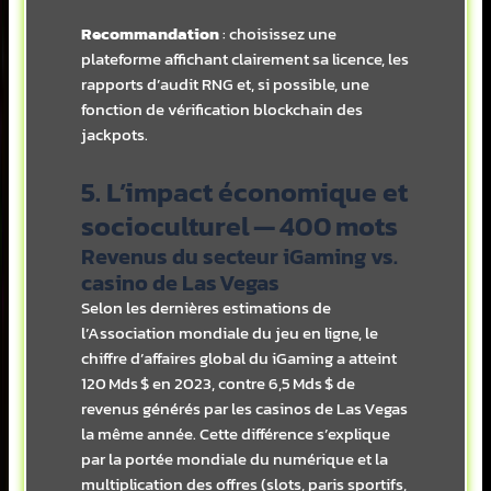
Recommandation
: choisissez une
plateforme affichant clairement sa licence, les
rapports d’audit RNG et, si possible, une
fonction de vérification blockchain des
jackpots.
5. L’impact économique et
socioculturel — 400 mots
Revenus du secteur iGaming vs.
casino de Las Vegas
Selon les dernières estimations de
l’Association mondiale du jeu en ligne, le
chiffre d’affaires global du iGaming a atteint
120 Mds $ en 2023, contre 6,5 Mds $ de
revenus générés par les casinos de Las Vegas
la même année. Cette différence s’explique
par la portée mondiale du numérique et la
multiplication des offres (slots, paris sportifs,