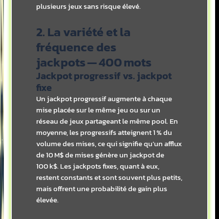
plusieurs jeux sans risque élevé.
2. La variété et la
fréquence des
jackpots — 400 mots
Jackpot progressif vs. jackpot
fixe
Un jackpot progressif augmente à chaque
mise placée sur le même jeu ou sur un
réseau de jeux partageant le même pool. En
moyenne, les progressifs atteignent 1 % du
volume des mises, ce qui signifie qu’un afflux
de 10 M$ de mises génère un jackpot de
100 k$. Les jackpots fixes, quant à eux,
restent constants et sont souvent plus petits,
mais offrent une probabilité de gain plus
élevée.