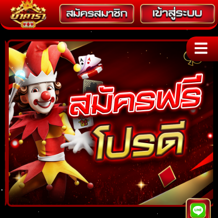
Skip
to
content