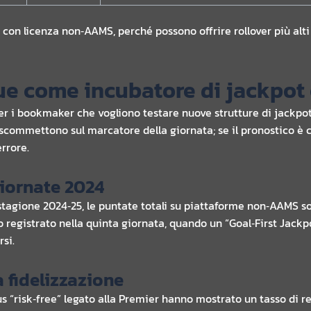
i con licenza non‑AAMS, perché possono offrire rollover più alt
ue come incubatore di jackpot
r i bookmaker che vogliono testare nuove strutture di jackpot. 
 scommettono sul marcatore della giornata; se il pronostico è co
rrore.
giornate 2024
stagione 2024‑25, le puntate totali su piattaforme non‑AAMS s
to registrato nella quinta giornata, quando un “Goal‑First Jackp
si.
 fidelizzazione
s “risk‑free” legato alla Premier hanno mostrato un tasso di re