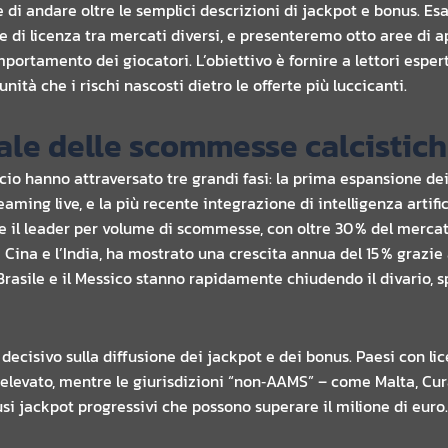
e di andare oltre le semplici descrizioni di jackpot e bonus. E
e di licenza tra mercati diversi, e presenteremo otto aree d
ortamento dei giocatori. L’obiettivo è fornire a lettori esper
nità che i rischi nascosti dietro le offerte più luccicanti.
bale delle scommesse calcistich
io hanno attraversato tre grandi fasi: la prima espansione dei
eaming live, e la più recente integrazione di intelligenza artif
e il leader per volume di scommesse, con oltre 30 % del merca
 la Cina e l’India, ha mostrato una crescita annua del 15 % graz
l Brasile e il Messico stanno rapidamente chiudendo il divario,
cisivo sulla diffusione dei jackpot e dei bonus. Paesi con li
e elevato, mentre le giurisdizioni “non‑AAMS” – come Malta, Cu
usi jackpot progressivi che possono superare il milione di euro.