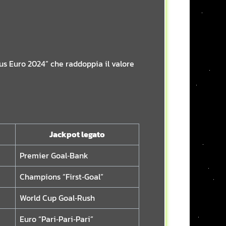
nus Euro 2024” che raddoppia il valore
Jackpot legato
Premier Goal‑Bank
Champions “First‑Goal”
World Cup Goal‑Rush
Euro “Pari‑Pari‑Pari”