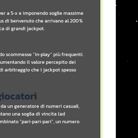
lover a 5‑x e imponendo soglie massime
nus di benvenuto che arrivano al 200 %
ca di grandi jackpot.
endo scommesse “in‑play” più frequenti.
aumentando il valore percepito dei
 di arbitraggio che i jackpot spesso
giocatori
 da un generatore di numeri casuali,
ano una soglia di vincita (ad
ombinato “pari‑pari‑pari”, un numero