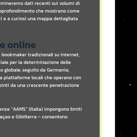
samineremo dati recenti sui volumi di
i approfondimento che mostrano come
ti e a curiosi una mappa dettagliata
e online
 bookmaker tradizionali su internet,
iciale per la determinazione delle
to globale, seguito da Germania,
ie a piattaforme locali che operano con
 spinti da una crescente penetrazione
cenze “AAMS” (Italia) impongono limiti
raçao e Gibilterra – consentono