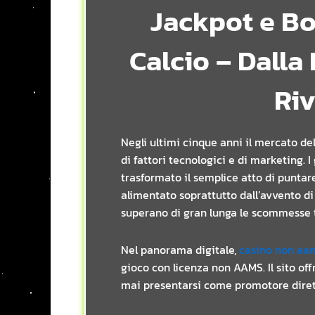
Jackpot e Bo
Calcio – Dalla
Riv
Negli ultimi cinque anni il mercato d
di fattori tecnologici e di marketing.
trasformato il semplice atto di punta
alimentato soprattutto dall’avvento d
superano di gran lunga le scommesse t
Nel panorama digitale,
casino non aa
gioco con licenza non AAMS. Il sito off
mai presentarsi come promotore diret