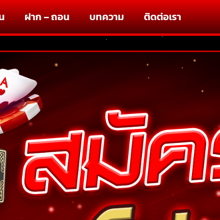
่น
ฝาก – ถอน
บทความ
ติดต่อเรา