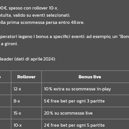
00 €, spesso con rollover 10‑x.
tuita, valido su eventi selezionati.
della prima scommessa persa entro 48 ore.
 operatori legano i bonus a specifici eventi: ad esempio, un “Bo
 a gironi.
eader (dati di aprile 2024):
o
Rollover
Bonus live
12‑x
10 % extra su scommesse in‑play
8‑x
5 € free bet per ogni 3 partite
15‑x
20 % su scommesse live
10‑x
2 € free bet per ogni 5 partite