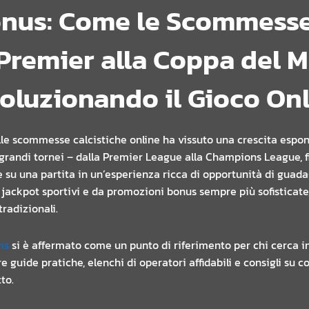
nus: Come le Scommesse
 Premier alla Coppa del
oluzionando il Gioco On
elle scommesse calcistiche online ha vissuto una crescita esp
 I grandi tornei – dalla Premier League alla Champions League,
re su una partita in un’esperienza ricca di opportunità di gua
i jackpot sportivi e da promozioni bonus sempre più sofisticat
radizionali.
ms
si è affermato come un punto di riferimento per chi cerca i
re guide pratiche, elenchi di operatori affidabili e consigli su 
to.