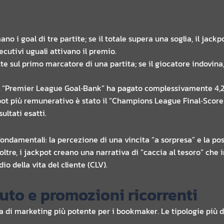
ano i goal di tre partite; se il totale supera una soglia, il jackp
secutivi uguali attivano il premio.
te sul primo marcatore di una partita; se il giocatore indovina,
il “Premier League Goal‑Bank” ha pagato complessivamente 4,2 m
kpot più remunerativo è stato il “Champions League Final‑Score 
ultati esatti.
ondamentali: la percezione di una vincita “a sorpresa” e la pos
ltre, i jackpot creano una narrativa di “caccia al tesoro” che 
o della vita del cliente (CLV).
uto e promozioni ricorrenti
 di marketing più potente per i bookmaker. Le tipologie più d