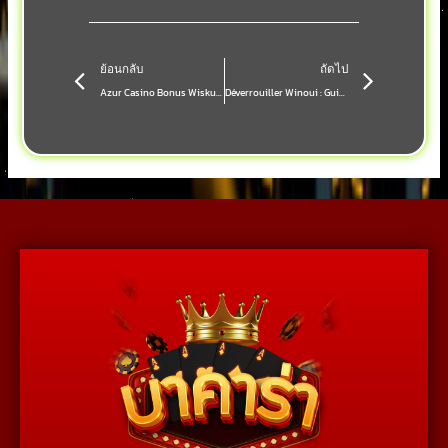
Prev
Next
ย้อนกลับ
ถัดไป
Azur Casino Bonus Wiskunde Decoderen: Een Technische Analyse en Veiligheidsgids – Pro Strategieën
Déverrouiller Winoui : Guide d’Inscription et Analyse des Bonus Casino