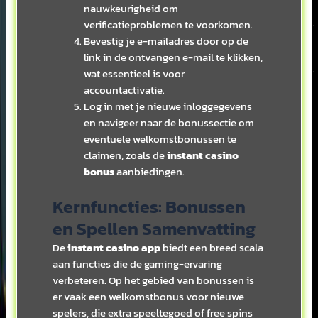
nauwkeurigheid om
verificatieproblemen te voorkomen.
Bevestig je e-mailadres door op de
link in de ontvangen e-mail te klikken,
wat essentieel is voor
accountactivatie.
Log in met je nieuwe inloggegevens
en navigeer naar de bonussectie om
eventuele welkomstbonussen te
claimen, zoals de
instant casino
bonus
aanbiedingen.
Kernfuncties: Bonussen
en Spellen Samenvatting
De
instant casino app
biedt een breed scala
aan functies die de gaming-ervaring
verbeteren. Op het gebied van bonussen is
er vaak een welkomstbonus voor nieuwe
spelers, die extra speeltegoed of free spins