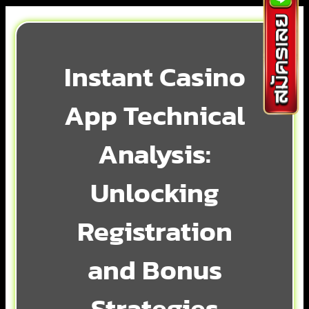
Instant Casino
App Technical
Analysis:
Unlocking
Registration
and Bonus
Strategies