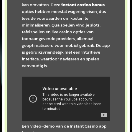
kan omvatten. Deze
instant casino bonus
opties hebben meestal wagering eisen, dus
lees de voorwaarden om kosten te
minimaliseren. Qua spellen vind je slots,
tafelspellen en live casino opties van
toonaangevende providers, allemaal
geoptimaliseerd voor mobiel gebruik. De app
is gebruiksvriendelijk met een intuïtieve
interface, waardoor navigeren en spelen
eenvoudig is.
Een video-demo van de Instant Casino app