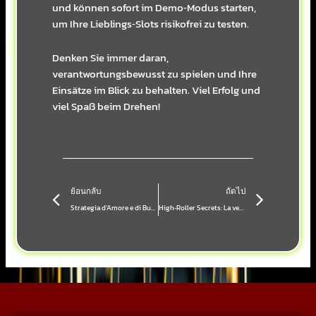
und können sofort im Demo‑Modus starten,
um Ihre Lieblings‑Slots risikofrei zu testen.
Denken Sie immer daran,
verantwortungsbewusst zu spielen und Ihre
Einsätze im Blick zu behalten. Viel Erfolg und
viel Spaß beim Drehen!
Prev
Next
ย้อนกลับ
ถัดไป
Strategia d’Amore e di Budget: Come i Programmi di Loyalty e gli Strumenti di Gestione del Bankroll Possono Rendere il Gioco Responsabile più Romantico questo San Valentino
High‑Roller Secrets: La verità dietro i club da un milione di dollari e le slot jackpot