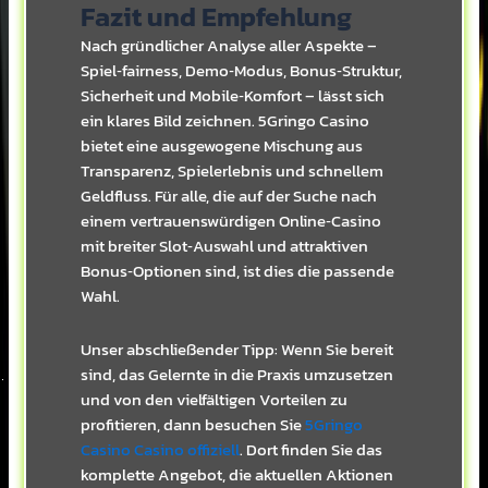
Fazit und Empfehlung
Nach gründlicher Analyse aller Aspekte –
Spiel‑fairness, Demo‑Modus, Bonus‑Struktur,
Sicherheit und Mobile‑Komfort – lässt sich
ein klares Bild zeichnen. 5Gringo Casino
bietet eine ausgewogene Mischung aus
Transparenz, Spielerlebnis und schnellem
Geldfluss. Für alle, die auf der Suche nach
einem vertrauenswürdigen Online‑Casino
mit breiter Slot‑Auswahl und attraktiven
Bonus‑Optionen sind, ist dies die passende
Wahl.
Unser abschließender Tipp: Wenn Sie bereit
sind, das Gelernte in die Praxis umzusetzen
und von den vielfältigen Vorteilen zu
profitieren, dann besuchen Sie
5Gringo
Casino Casino offiziell
. Dort finden Sie das
komplette Angebot, die aktuellen Aktionen