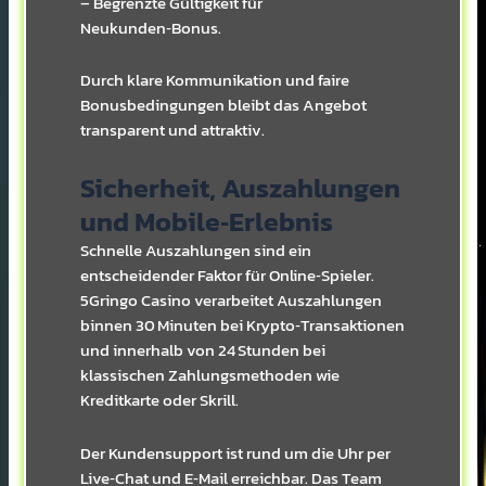
– Begrenzte Gültigkeit für
Neukunden‑Bonus.
Durch klare Kommunikation und faire
Bonusbedingungen bleibt das Angebot
transparent und attraktiv.
Sicherheit, Auszahlungen
und Mobile‑Erlebnis
Schnelle Auszahlungen sind ein
entscheidender Faktor für Online‑Spieler.
5Gringo Casino verarbeitet Auszahlungen
binnen 30 Minuten bei Krypto‑Transaktionen
und innerhalb von 24 Stunden bei
klassischen Zahlungsmethoden wie
Kreditkarte oder Skrill.
Der Kundensupport ist rund um die Uhr per
Live‑Chat und E‑Mail erreichbar. Das Team