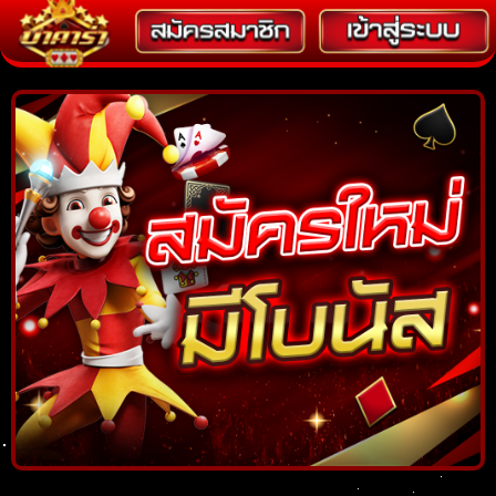
Skip
to
content