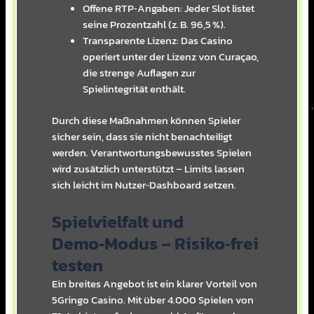
Offene RTP‑Angaben: Jeder Slot listet
seine Prozentzahl (z. B. 96,5 %).
Transparente Lizenz: Das Casino
operiert unter der Lizenz von Curaçao,
die strenge Auflagen zur
Spielintegrität enthält.
Durch diese Maßnahmen können Spieler
sicher sein, dass sie nicht benachteiligt
werden. Verantwortungsbewusstes Spielen
wird zusätzlich unterstützt – Limits lassen
sich leicht im Nutzer‑Dashboard setzen.
Spielvielfalt und
Demo‑Modus – Risiko‑frei
testen
Ein breites Angebot ist ein klarer Vorteil von
5Gringo Casino. Mit über 4.000 Spielen von