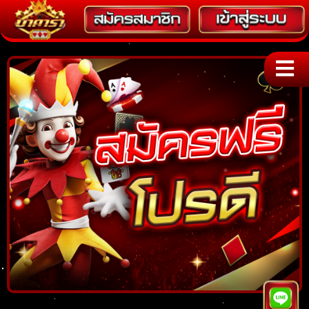
Skip
to
content