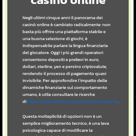
Negli ultimi cinque anni il panorama dei
casinò online è cambiato radicalmente: non
basta più offrire una piattaforma stabile e
una buona selezione di giochi, è
indispensabile parlare la lingua finanziaria
del giocatore. Oggi i più grandi operatori
consentono depositi e prelievi in euro,
dollari, sterline, yen e persino criptovalute,
rendendo il processo di pagamento quasi
invisibile. Per approfondire l’impatto delle
dinamiche finanziarie sul comportamento
umano, è utile consultare le ricerche
di
https://www.retedicooperazioneeducativa.it/
.
Questa molteplicità di opzioni non è un
semplice miglioramento tecnico; è una leva
psicologica capace di modificare la