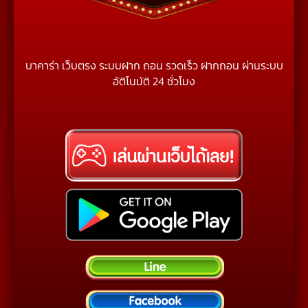
บาคาร่า เว็บตรง ระบบฝาก ถอน รวดเร็ว ฝากถอน ผ่านระบบ
อัติโนมัติ 24 ชั่วโมง