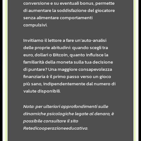
conversione e su eventuali bonus, permette
di aumentare la soddisfazione del giocatore
senza alimentare comportamenti
compulsivi.
Invitiamo il lettore a fare un’auto‑analisi
delle proprie abitudini: quando scegli tra
euro, dollari o Bitcoin, quanto influisce la
familiarità della moneta sulla tua decisione
di puntare? Una maggiore consapevolezza
finanziaria è il primo passo verso un gioco
più sano, indipendentemente dal numero di
valute disponibili.
Nota: per ulteriori approfondimenti sulle
dinamiche psicologiche legate al denaro, è
possibile consultare il sito
Retedicooperazioneeducativa.