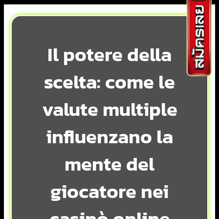
Il potere della
scelta: come le
valute multiple
influenzano la
mente del
giocatore nei
casinò online