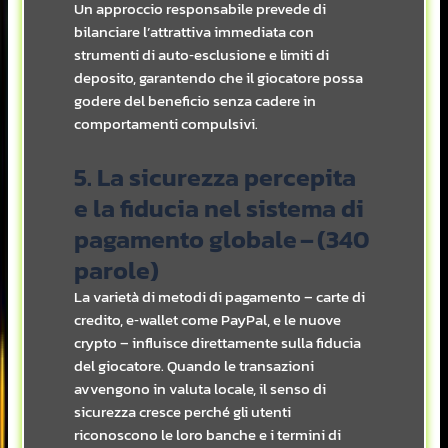
Un approccio responsabile prevede di
bilanciare l’attrattiva immediata con
strumenti di auto‑esclusione e limiti di
deposito, garantendo che il giocatore possa
godere del beneficio senza cadere in
comportamenti compulsivi.
5. La sicurezza percepita
e la fiducia nel sistema di
pagamento globale – (340
parole)
La varietà di metodi di pagamento – carte di
credito, e‑wallet come PayPal, e le nuove
crypto – influisce direttamente sulla fiducia
del giocatore. Quando le transazioni
avvengono in valuta locale, il senso di
sicurezza cresce perché gli utenti
riconoscono le loro banche e i termini di