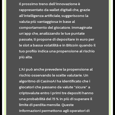
Il prossimo treno dell’innovazione è
rappresentato da wallet digitali che, grazie
all’intelligenza artificiale, suggeriscono la
valuta più vantaggiosa in base al
comportamento del giocatore. Immaginate
un’app che, analizzando le tue puntate
passate, ti propone di depositare in euro per
le slot a bassa volatilità e in Bitcoin quando il
tuo profilo indica una propensione al rischio
più alta.
L’AI può anche prevedere la propensione al
rischio osservando le scelte valutarie. Un
algoritmo di CasinoAI ha identificato che i
giocatori che passano da valute “sicure” a
criptovalute entro i primi tre depositi hanno
una probabilità del 15 % in più di superare il
limite di perdita mensile. Queste
informazioni permettono agli operatori di