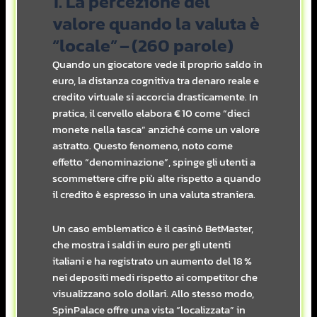
1. La percezione del
valore quando la valuta è
“locale” – (260 parole)
Quando un giocatore vede il proprio saldo in
euro, la distanza cognitiva tra denaro reale e
credito virtuale si accorcia drasticamente. In
pratica, il cervello elabora € 10 come “dieci
monete nella tasca” anziché come un valore
astratto. Questo fenomeno, noto come
effetto “denominazione”, spinge gli utenti a
scommettere cifre più alte rispetto a quando
il credito è espresso in una valuta straniera.
Un caso emblematico è il casinò BetMaster,
che mostra i saldi in euro per gli utenti
italiani e ha registrato un aumento del 18 %
nei depositi medi rispetto ai competitor che
visualizzano solo dollari. Allo stesso modo,
SpinPalace offre una vista “localizzata” in