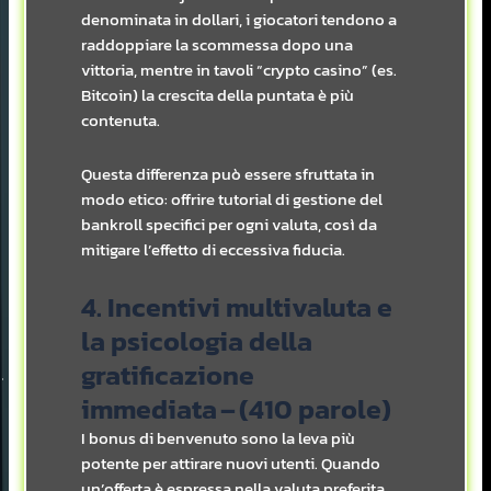
denominata in dollari, i giocatori tendono a
raddoppiare la scommessa dopo una
vittoria, mentre in tavoli “crypto casino” (es.
Bitcoin) la crescita della puntata è più
contenuta.
Questa differenza può essere sfruttata in
modo etico: offrire tutorial di gestione del
bankroll specifici per ogni valuta, così da
mitigare l’effetto di eccessiva fiducia.
4. Incentivi multivaluta e
la psicologia della
gratificazione
immediata – (410 parole)
I bonus di benvenuto sono la leva più
potente per attirare nuovi utenti. Quando
un’offerta è espressa nella valuta preferita