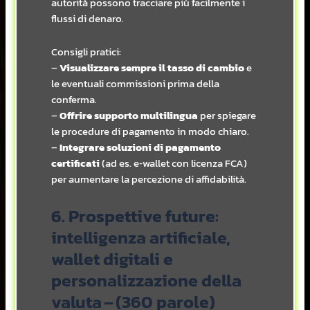
autorità possono tracciare più facilmente i
flussi di denaro.
Consigli pratici:
–
Visualizzare sempre il tasso di cambio
e
le eventuali commissioni prima della
conferma.
–
Offrire supporto multilingua
per spiegare
le procedure di pagamento in modo chiaro.
–
Integrare soluzioni di pagamento
certificati
(ad es. e‑wallet con licenza FCA)
per aumentare la percezione di affidabilità.
6. Prospettive future:
intelligenza artificiale,
wallet digitali e
personalizzazione della
valuta – (360 parole)