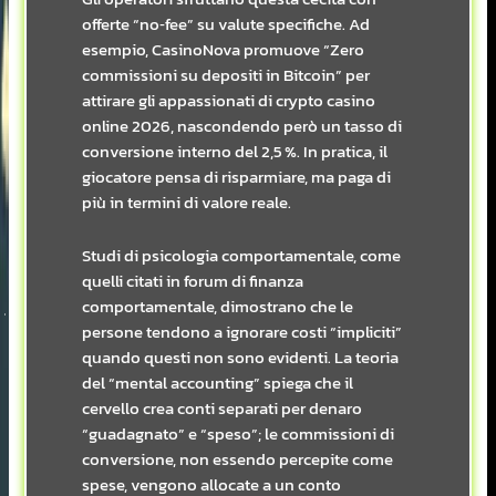
offerte “no‑fee” su valute specifiche. Ad
esempio, CasinoNova promuove “Zero
commissioni su depositi in Bitcoin” per
attirare gli appassionati di crypto casino
online 2026, nascondendo però un tasso di
conversione interno del 2,5 %. In pratica, il
giocatore pensa di risparmiare, ma paga di
più in termini di valore reale.
Studi di psicologia comportamentale, come
quelli citati in forum di finanza
comportamentale, dimostrano che le
persone tendono a ignorare costi “impliciti”
quando questi non sono evidenti. La teoria
del “mental accounting” spiega che il
cervello crea conti separati per denaro
“guadagnato” e “speso”; le commissioni di
conversione, non essendo percepite come
spese, vengono allocate a un conto