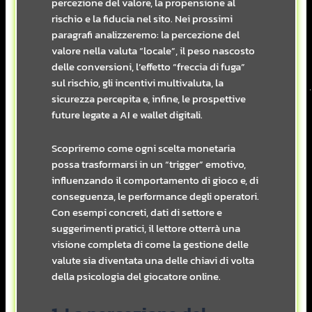
percezione del valore, la propensione al
rischio e la fiducia nel sito. Nei prossimi
paragrafi analizzeremo: la percezione del
valore nella valuta “locale”, il peso nascosto
delle conversioni, l’effetto “freccia di fuga”
sul rischio, gli incentivi multivaluta, la
sicurezza percepita e, infine, le prospettive
future legate a AI e wallet digitali.
Scopriremo come ogni scelta monetaria
possa trasformarsi in un “trigger” emotivo,
influenzando il comportamento di gioco e, di
conseguenza, le performance degli operatori.
Con esempi concreti, dati di settore e
suggerimenti pratici, il lettore otterrà una
visione completa di come la gestione delle
valute sia diventata una delle chiavi di volta
della psicologia del giocatore online.