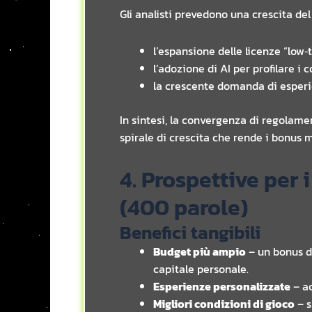
Gli analisti prevedono una crescita del
l’espansione delle licenze “low
l’adozione di AI per profilare i
la crescente domanda di esperie
In sintesi, la convergenza di regolame
spirale di crescita che rende i bonus
4. Prospettive per i
(400 parole)
Benefici tangibili
Budget più ampio
– un bonus di
capitale personale.
Esperienze personalizzate
– ac
Migliori condizioni di gioco
– s