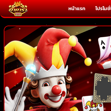
Skip
หน้าแรก
โปรโมชั
to
content