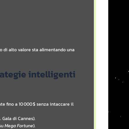
co di alto valore sta alimentando una
rategie intelligenti
te fino a 10 000 $ senza intaccare il
. Gala di Cannes).
 su
Mega Fortune
).