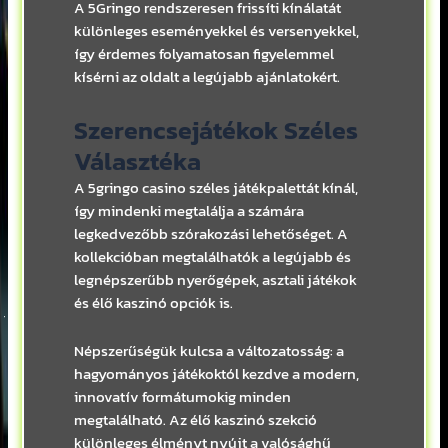
A 5Gringo rendszeresen frissíti kínálatát
különleges eseményekkel és versenyekkel,
így érdemes folyamatosan figyelemmel
kísérni az oldalt a legújabb ajánlatokért.
Szerencsejátékok Széles
Választéka
A 5gringo casino széles játékpalettát kínál,
így mindenki megtalálja a számára
legkedvezőbb szórakozási lehetőséget. A
kollekcióban megtalálhatók a legújabb és
legnépszerűbb nyerőgépek, asztali játékok
és élő kaszinó opciók is.
Népszerűségük kulcsa a változatosság: a
hagyományos játékoktól kezdve a modern,
innovatív formátumokig minden
megtalálható. Az élő kaszinó szekció
különleges élményt nyújt a valósághű