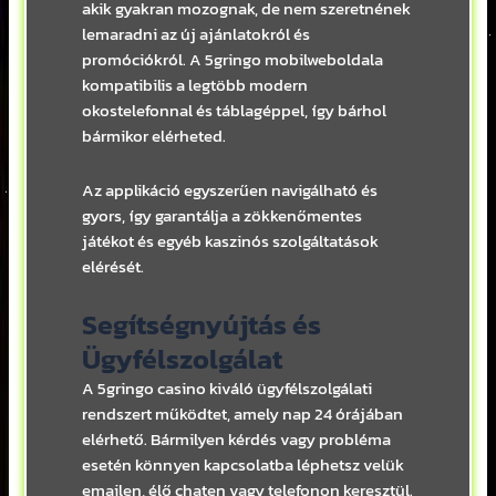
akik gyakran mozognak, de nem szeretnének
lemaradni az új ajánlatokról és
promóciókról. A 5gringo mobilweboldala
kompatibilis a legtöbb modern
okostelefonnal és táblagéppel, így bárhol
bármikor elérheted.
Az applikáció egyszerűen navigálható és
gyors, így garantálja a zökkenőmentes
játékot és egyéb kaszinós szolgáltatások
elérését.
Segítségnyújtás és
Ügyfélszolgálat
A 5gringo casino kiváló ügyfélszolgálati
rendszert működtet, amely nap 24 órájában
elérhető. Bármilyen kérdés vagy probléma
esetén könnyen kapcsolatba léphetsz velük
emailen, élő chaten vagy telefonon keresztül.