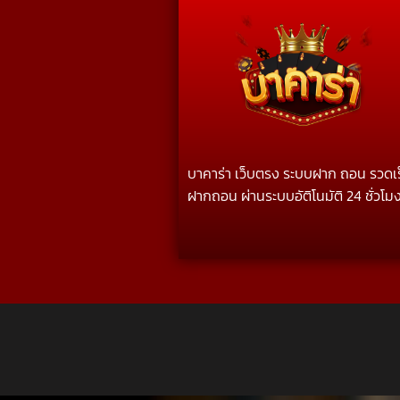
บาคาร่า เว็บตรง ระบบฝาก ถอน รวดเร
ฝากถอน ผ่านระบบอัติโนมัติ 24 ชั่วโม