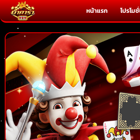
Skip
หน้าแรก
โปรโมชั
to
content