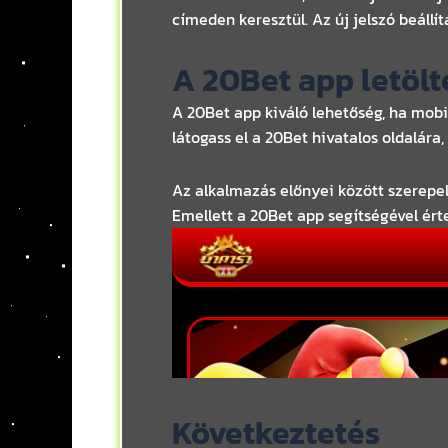
címeden keresztül. Az új jelszó beállí
A 20Bet app letölt
A 20Bet app kiváló lehetőség, ha mobi
látogass el a 20Bet hivatalos oldalára,
Az alkalmazás előnyei között szerepel
Emellett a 20Bet app segítségével ért
Következtetés