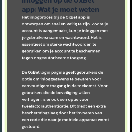
Inloggen op de 0xBet
app: Wat je moet weten
Het inlogproces bij de 0xBet app is
ontworpen om snel en veilig te zijn. Zodra je
account is aangemaakt, kun je inloggen met
je gebruikersnaam en wachtwoord. Het is
essentieel om sterke wachtwoorden te
gebruiken om je account te beschermen
tegen ongeautoriseerde toegang.
De 0xBet login pagina geeft gebruikers de
optie om inloggegevens te bewaren voor
eenvoudigere toegang in de toekomst. Voor
gebruikers die de beveiliging willen
verhogen, is er ook een optie voor
tweefactorauthenticatie. Dit biedt een extra
beschermingslaag door het invoeren van
een code die naar je mobiele apparaat wordt
gestuurd.