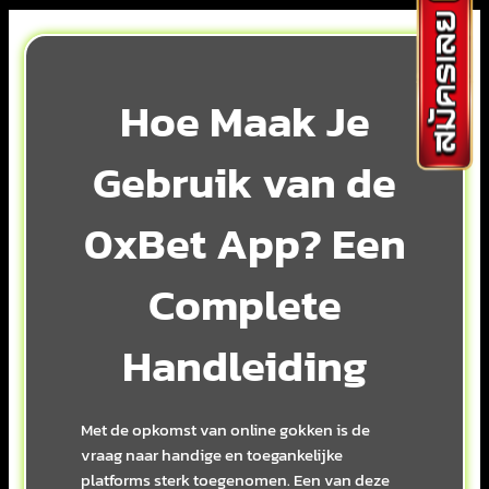
Hoe Maak Je
Gebruik van de
0xBet App? Een
Complete
Handleiding
Met de opkomst van online gokken is de
vraag naar handige en toegankelijke
platforms sterk toegenomen. Een van deze