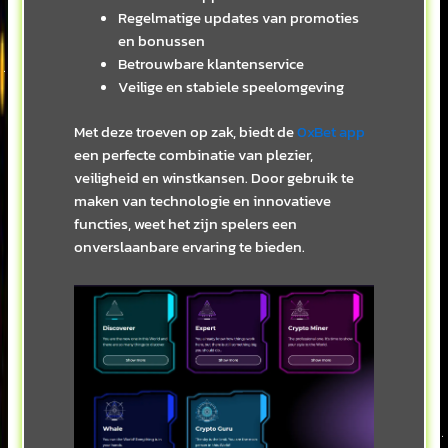
Regelmatige updates van promoties
en bonussen
Betrouwbare klantenservice
Veilige en stabiele speelomgeving
Met deze troeven op zak, biedt de
0xBet app
een perfecte combinatie van plezier,
veiligheid en winstkansen. Door gebruik te
maken van technologie en innovatieve
functies, weet het zijn spelers een
onverslaanbare ervaring te bieden.