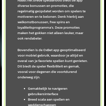
Naast het brede spelaanbod biedt de app
diverse bonussen en promoties, die
regelmatig geüpdatet worden om spelers te
motiveren en te belonen. Denk hierbij aan
welkomstbonussen, free spins en
loyaliteitsprogramma’s. Deze promoties
maken het gokken niet alleen leuker, maar
ook rendabeler.
Bovendien is de 0xBet app geoptimaliseerd
voor mobiel gebruik, waardoor je altijd en
overal van je favoriete spellen kunt genieten.
Dit biedt de speler flexibiliteit en gemak,
vooral voor degenen die voortdurend
onderweg zijn.
Gemakkelijk te navigeren
gebruikersinterface
Breed scala aan spellen en
weddenschappen