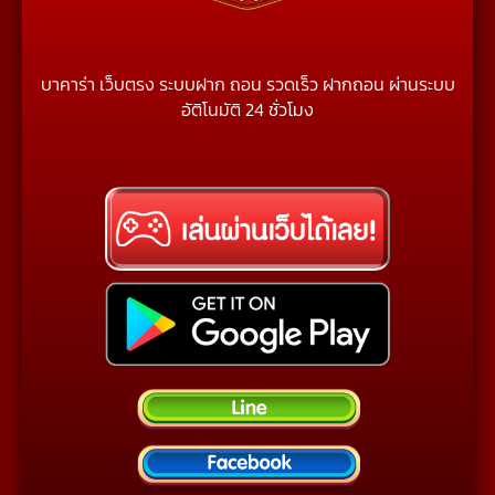
บาคาร่า เว็บตรง ระบบฝาก ถอน รวดเร็ว ฝากถอน ผ่านระบบ
อัติโนมัติ 24 ชั่วโมง