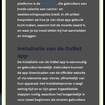
platforms is de
0xBet app
, die gebruikers een
brede selectie aan casino- en
weddenschapsopties biedt. In dit artikel
bespreken we hoe je van deze app gebruik
kunt maken, waarom het de moeite waard is
en waar je op moet letten bij het aanmelden
en inloggen.
Installatie van de 0xBet
app
De installatie van de 0xBet app is eenvoudig
en gebruiksvriendelijk. Gebruikers kunnen
de app downloaden van de officiële website
of via relevante app-stores, afhankelijk van
hun apparaat. Het installatieproces vraagt
weinig tijd en er zijn geen ingewikkelde
stappen nodig, waardoor het toegankelijk is
voor zowel beginners als ervaren gebruikers.