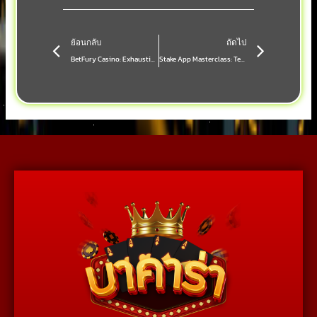
Prev
Next
ย้อนกลับ
ถัดไป
BetFury Casino: Exhaustivní průvodce aplikací, matematikou bonusů a řešením problémů
Stake App Masterclass: Telepítés, Biztonság & Stratégia – Teljes Kézikönyv