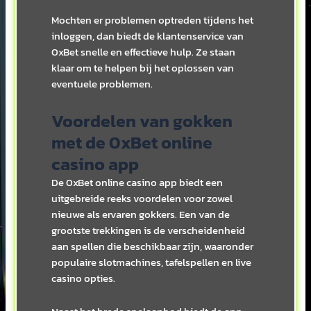
Mochten er problemen optreden tijdens het
inloggen, dan biedt de klantenservice van
0xBet snelle en effectieve hulp. Ze staan
klaar om te helpen bij het oplossen van
eventuele problemen.
Voordelen van gokken
met de 0xBet online
casino app
De 0xBet online casino app biedt een
uitgebreide reeks voordelen voor zowel
nieuwe als ervaren gokkers. Een van de
grootste trekkingen is de verscheidenheid
aan spellen die beschikbaar zijn, waaronder
populaire slotmachines, tafelspellen en live
casino opties.