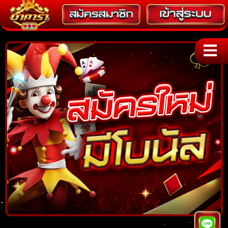
Skip
to
content