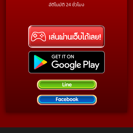
อัติโนมัติ 24 ชั่วโมง