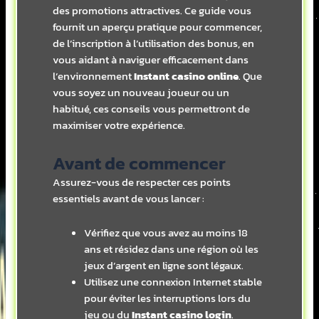
des promotions attractives. Ce guide vous
fournit un aperçu pratique pour commencer,
de l’inscription à l’utilisation des bonus, en
vous aidant à naviguer efficacement dans
l’environnement
Instant casino online
. Que
vous soyez un nouveau joueur ou un
habitué, ces conseils vous permettront de
maximiser votre expérience.
Avant de commencer
Assurez-vous de respecter ces points
essentiels avant de vous lancer :
Vérifiez que vous avez au moins 18
ans et résidez dans une région où les
jeux d’argent en ligne sont légaux.
Utilisez une connexion Internet stable
pour éviter les interruptions lors du
jeu ou du
Instant casino login
.