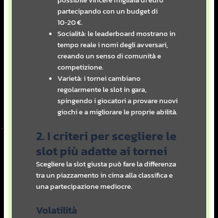
partecipando con un budget di
10‑20 €.
Socialità: le leaderboard mostrano in
tempo reale i nomi degli avversari,
creando un senso di comunità e
competizione.
Varietà: i tornei cambiano
regolarmente le slot in gara,
spingendo i giocatori a provare nuovi
giochi e a migliorare le proprie abilità.
2. I criteri per scegliere le
slot più adatte ai tornei
Scegliere la slot giusta può fare la differenza
tra un piazzamento in cima alla classifica e
una partecipazione mediocre.
Volatilità