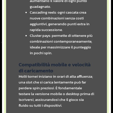
aumentano il valore di ogni punto
guadagnato.
Cascading reels: ogni cascata crea
nuove combinazioni senza costi
aggiuntivi, generando punti extra in
rapida successione.
Cluster pays: permette di ottenere più
combinazioni contemporaneamente,
ideale per massimizzare il punteggio
in pochi spin.
Compatibilità mobile e velocità
di caricamento
Molti tornei iniziano in orari di alta affluenza;
una slot che si carica lentamente può far
perdere spin preziosi. È fondamentale
testare la versione mobile o desktop prima di
iscriversi, assicurandosi che il gioco sia
fluido su tutti i dispositivi.