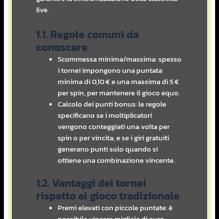
live.
1.1. Regole comuni da
conoscere
Scommessa minima/massima: spesso
i tornei impongono una puntata
minima di 0,10 € e una massima di 5 €
per spin, per mantenere il gioco equo.
Calcolo dei punti bonus: le regole
specificano se i moltiplicatori
vengono conteggiati una volta per
spin o per vincita, e se i giri gratuiti
generano punti solo quando si
ottiene una combinazione vincente.
1.2. Vantaggi dei tornei
rispetto al gioco tradizionale
Premi elevati con piccole puntate: è
possibile vincere migliaia di euro