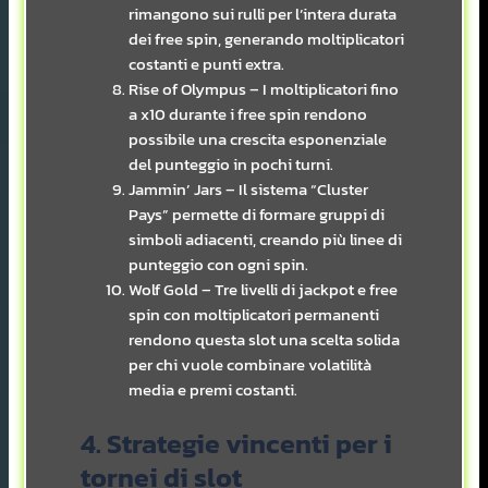
rimangono sui rulli per l’intera durata
dei free spin, generando moltiplicatori
costanti e punti extra.
Rise of Olympus – I moltiplicatori fino
a x10 durante i free spin rendono
possibile una crescita esponenziale
del punteggio in pochi turni.
Jammin’ Jars – Il sistema “Cluster
Pays” permette di formare gruppi di
simboli adiacenti, creando più linee di
punteggio con ogni spin.
Wolf Gold – Tre livelli di jackpot e free
spin con moltiplicatori permanenti
rendono questa slot una scelta solida
per chi vuole combinare volatilità
media e premi costanti.
4. Strategie vincenti per i
tornei di slot