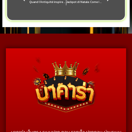
Quand l’Antiquité inspire les jackpots : psychologie du joueur sur le Sic Bo moderne
Jackpot di Natale: Come i Casinò Moderni Trasformano le Vincite in Solidarietà per le Comunità
บาคาร่า เว็บตรง ระบบฝาก ถอน รวดเร็ว ฝากถอน ผ่านระบบ