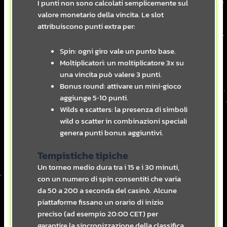
I punti non sono calcolati semplicemente sul
valore monetario della vincita. Le slot
attribuiscono punti extra per:
Spin: ogni giro vale un punto base.
Moltiplicatori: un moltiplicatore 3x su
una vincita può valere 3 punti.
Bonus round: attivare un mini‑gioco
aggiunge 5‑10 punti.
Wilds e scatters: la presenza di simboli
wild o scatter in combinazioni speciali
genera punti bonus aggiuntivi.
Tempistiche tipiche
Un torneo medio dura tra i 15 e i 30 minuti,
con un numero di spin consentiti che varia
da 50 a 200 a seconda del casinò. Alcune
piattaforme fissano un orario di inizio
preciso (ad esempio 20:00 CET) per
garantire la sincronizzazione della classifica