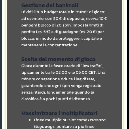
Gestione del bankroll
Dividi il tuo budget totale in “turni” di gioco:
ad esempio, con 50 € di deposito, riserva 10 €
per ogni blocco di 20 spin. Imposta limiti di
perdita (es. 5 €) e di guadagno (es. 20 €) per
blocco, in modo da proteggere il capitale e
mantenere la concentrazione.
Scelta del momento di gioco
Gioca durante le fasce orarie di “low traffic”,
tipicamente tra le 02:00 e le 05:00 CET. Una
minore congestione riduce i lag di rete,
garantendo che ogni spin venga registrato
senza ritardi, fondamentale quando la
classifica è a pochi punti di distanza.
Massimizzare i moltiplicatori
Linee multiple: su slot come
Bonanza
Megaways
, puntare su più linee