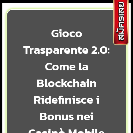
Gioco
Trasparente 2.0:
Come la
Blockchain
Ridefinisce i
Bonus nei
Casinò Mobile