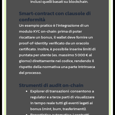
inclusi quelli basati su blockchain.
Smart‑contract con clausole di
conformità
Un esempio pratico è l’integrazione di un
modulo KYC on‑chain: prima di poter
riscattare un bonus, il wallet deve fornire un
proof‑of‑identity verificato da un oracolo
certificato. Inoltre, è possibile inserire limiti di
puntata per utente (es. massimo 5 000 € al
giorno) direttamente nel codice, rendendo il
rispetto della normativa una parte intrinseca
del processo.
Strumenti di audit on‑chain
Explorer di transazioni: consentono a
regulator e a terze parti di visualizzare
in tempo reale tutti gli eventi legati ai
bonus (mint, burn, trasferimenti).
Reportistica automatica: i contratti