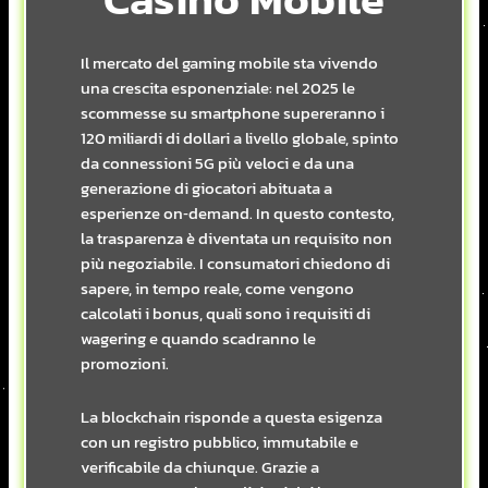
Il mercato del gaming mobile sta vivendo
una crescita esponenziale: nel 2025 le
scommesse su smartphone supereranno i
120 miliardi di dollari a livello globale, spinto
da connessioni 5G più veloci e da una
generazione di giocatori abituata a
esperienze on‑demand. In questo contesto,
la trasparenza è diventata un requisito non
più negoziabile. I consumatori chiedono di
sapere, in tempo reale, come vengono
calcolati i bonus, quali sono i requisiti di
wagering e quando scadranno le
promozioni.
La blockchain risponde a questa esigenza
con un registro pubblico, immutabile e
verificabile da chiunque. Grazie a