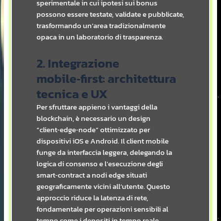
sperimentale in cui ipotesi sui bonus
possono essere testate, validate e pubblicate,
trasformando un’area tradizionalmente
opaca in un laboratorio di trasparenza.
2. Integrazione
mobile‑first: architettura
tecnica e UX
Per sfruttare appieno i vantaggi della
blockchain, è necessario un design
“client‑edge‑node” ottimizzato per
dispositivi iOS e Android. Il client mobile
funge da interfaccia leggera, delegando la
logica di consenso e l’esecuzione degli
smart‑contract a nodi edge situati
geograficamente vicini all’utente. Questo
approccio riduce la latenza di rete,
fondamentale per operazioni sensibili al
tempo come i depositi in tempo reale.