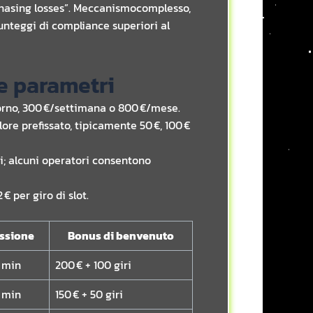
“chasing losses”. Meccanismocomplesso,
unteggi di compliance superiori al
 e parametri
iorno, 300 €/settimana o 800 €/mese.
ore prefissato, tipicamente 50 €, 100 €
i; alcuni operatori consentono
 per giro di slot.
essione
Bonus di benvenuto
5 min
200 € + 100 giri
0 min
150 € + 50 giri