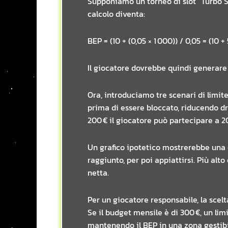
Supponiamo un torneo di slot “Turbo Spi
calcolo diventa:
BEP = (10 + (0,05 × 1 000)) / 0,05 = (10 + 
Il giocatore dovrebbe quindi generare
Ora, introduciamo tre scenari di limite 
prima di essere bloccato, riducendo dr
200 € il giocatore può partecipare a 2
Un grafico ipotetico mostrerebbe una cu
raggiunto, per poi appiattirsi. Più alto
netta.
Per un giocatore responsabile, la scelt
Se il budget mensile è di 300 €, un limi
mantenendo il BEP in una zona gestibi