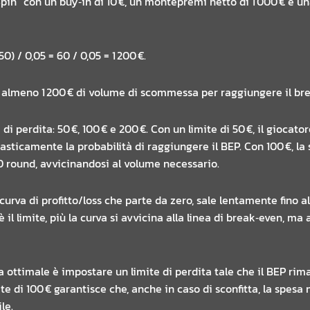
n” con un buy‑in di 10 €, un montepremi netto di 1 000 € e una p
50) / 0,05 = 60 / 0,05 = 1 200 €.
 almeno 1 200 € di volume di scommessa per raggiungere il br
di perdita: 50 €, 100 € e 200 €. Con un limite di 50 €, il giocat
asticamente la probabilità di raggiungere il BEP. Con 100 €, la 
0 round, avvicinandosi al volume necessario.
rva di profitto/loss che parte da zero, sale lentamente fino al 
 è il limite, più la curva si avvicina alla linea di break‑even, m
a ottimale è impostare un limite di perdita tale che il BEP rim
te di 100 € garantisce che, anche in caso di sconfitta, la spesa 
le.