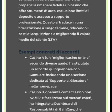
propensi a rimanere fedeli a un casinò che
offre strumenti di auto‑esclusione, limiti di
deposito e accesso a supporto
professionale. Questo si traduce in una
fidelizzazione a lungo termine, riducendo i
costi di acquisizione e migliorando il valore
medio del cliente (LTV).
Esempi concreti di accordi
Casino A (un “migliori casino online”
secondo diverse guide) ha stipulato
un accordo quinquennale con
GamCare, includendo una sezione
dedicata al “Supporto al Giocatore”
nella homepage.
Casino B, operante come “casino non
AAMS” e focalizzato sui mercati esteri,
ha integrato la Dashboard di
Responsabilità di GamCare, che