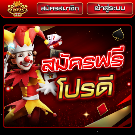
Skip
to
content