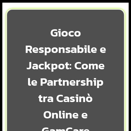
Gioco
Responsabile e
Jackpot: Come
le Partnership
tra Casinò
Online e
GamCare