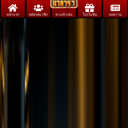
หน้าแรก
สมัครสมาชิก
ทางเข้าเล่น
โปรโมชั่น
บทความ