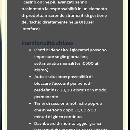
I casinò online più avanzati hanno
trasformato la responsabilità in un elemento
di prodotto, inserendo strumenti di gestione
del rischio direttamente nella UI (User
Interface).
Funzionalità chiave
Limiti di deposito: i giocatori possono
impostare soglie giornaliere,
settimanali o mensili (es. € 500 al
giorno).
Auto‑esclusione: possibilità di
bloccare l’account per periodi
predefiniti (7, 30, 90 giorni) o in modo
permanente.
Timer di sessione: notifiche pop‑up
che avvertono dopo 30, 60 o 90
minuti di gioco continuo.
Dashboard di monitoraggio: grafici
interattivi che mostrano spese, vincite