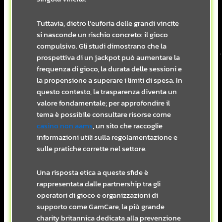
Tuttavia, dietro l’euforia delle grandi vincite
si nasconde un rischio concreto: il gioco
compulsivo. Gli studi dimostrano che la
prospettiva di un jackpot può aumentare la
frequenza di gioco, la durata delle sessioni e
la propensione a superare i limiti di spesa. In
questo contesto, la trasparenza diventa un
valore fondamentale; per approfondire il
tema è possibile consultare risorse come
casino non aams
, un sito che raccoglie
informazioni utili sulla regolamentazione e
sulle pratiche corrette nel settore.
Una risposta etica a queste sfide è
rappresentata dalle partnership tra gli
operatori di gioco e organizzazioni di
supporto come GamCare, la più grande
charity britannica dedicata alla prevenzione