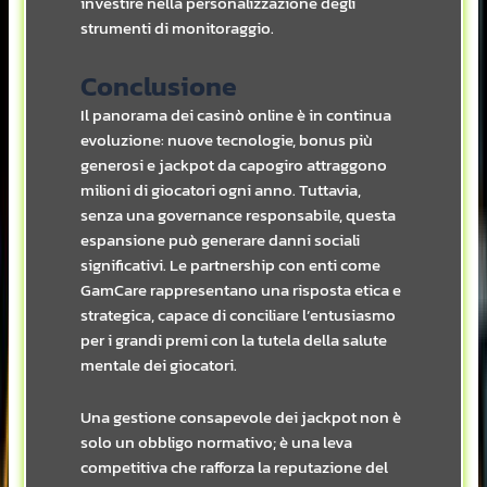
investire nella personalizzazione degli
strumenti di monitoraggio.
Conclusione
Il panorama dei casinò online è in continua
evoluzione: nuove tecnologie, bonus più
generosi e jackpot da capogiro attraggono
milioni di giocatori ogni anno. Tuttavia,
senza una governance responsabile, questa
espansione può generare danni sociali
significativi. Le partnership con enti come
GamCare rappresentano una risposta etica e
strategica, capace di conciliare l’entusiasmo
per i grandi premi con la tutela della salute
mentale dei giocatori.
Una gestione consapevole dei jackpot non è
solo un obbligo normativo; è una leva
competitiva che rafforza la reputazione del