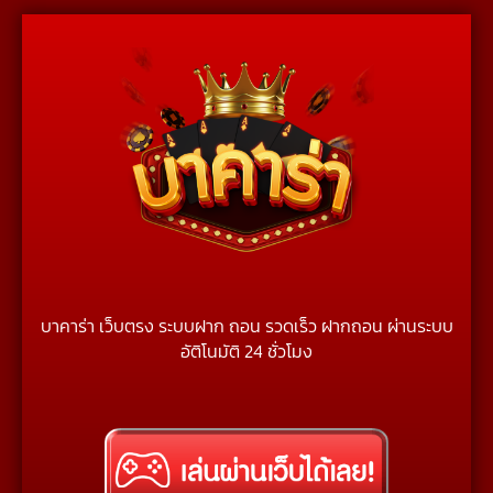
บาคาร่า เว็บตรง ระบบฝาก ถอน รวดเร็ว ฝากถอน ผ่านระบบ
อัติโนมัติ 24 ชั่วโมง