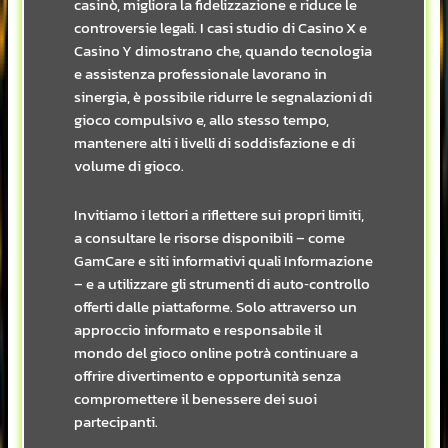
casinò, migliora la fidelizzazione e riduce le
controversie legali. I casi studio di Casino X e
Casino Y dimostrano che, quando tecnologia
e assistenza professionale lavorano in
sinergia, è possibile ridurre le segnalazioni di
gioco compulsivo e, allo stesso tempo,
mantenere alti i livelli di soddisfazione e di
volume di gioco.
Invitiamo i lettori a riflettere sui propri limiti,
a consultare le risorse disponibili – come
GamCare e siti informativi quali Informazione
– e a utilizzare gli strumenti di auto‑controllo
offerti dalle piattaforme. Solo attraverso un
approccio informato e responsabile il
mondo del gioco online potrà continuare a
offrire divertimento e opportunità senza
compromettere il benessere dei suoi
partecipanti.