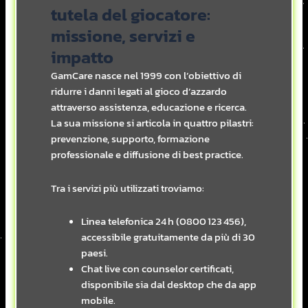
tutela del giocatore:
missione, servizi e
impatto
GamCare nasce nel 1999 con l’obiettivo di
ridurre i danni legati al gioco d’azzardo
attraverso assistenza, educazione e ricerca.
La sua missione si articola in quattro pilastri:
prevenzione, supporto, formazione
professionale e diffusione di best practice.
Tra i servizi più utilizzati troviamo:
Linea telefonica 24 h (0800 123 456),
accessibile gratuitamente da più di 30
paesi.
Chat live con counselor certificati,
disponibile sia dal desktop che da app
mobile.