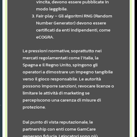
vincita, devono essere pubblicate in
modo leggibile.
Fair‑play – Gli algoritmi RNG (Random
Number Generator) devono essere
certificati da enti indipendenti, come
eCOGRA.
Le pressioni normative, soprattutto nei
mercati regolamentati come l’Italia, la
Spagna e il Regno Unito, spingono gli
operatori a dimostrare un impegno tangibile
verso il gioco responsabile. Le autorità
possono imporre sanzioni, revocare licenze o
limitare le attività di marketing se
percepiscono una carenza di misure di
protezione.
Dal punto di vista reputazionale, le
partnership con enti come GamCare
generano fiducia. I giocatori sono più