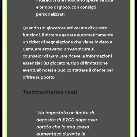
e tempo di gioco, con consigli
personalizzati.
Quando un giocatore attiva una di queste
funzioni, il sistema genera automaticamente
un ticket di segnalazione che viene inviato a
GamCare attraverso un’API sicura. Il
counselor di GamCare riceve le informazioni
essenziali (ID giocatore, tipo di limitazione,
eventuali note) e può contattare il cliente per
offrire supporto.
Testimonianze reali
“Ho impostato un limite di
deposito di € 200 dopo aver
notato che la mia spesa
aumentava durante le