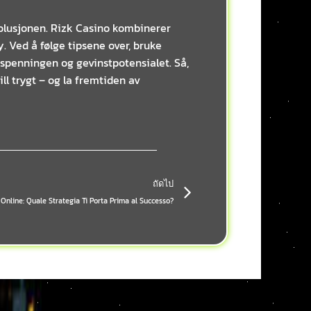
volusjonen. Rizk Casino kombinerer
 Ved å følge tipsene over, bruke
 spenningen og gevinstpotensialet. Så,
ill trygt – og la fremtiden av
Next
ถัดไป
 Online: Quale Strategia Ti Porta Prima al Successo?