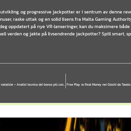
 utvikling, og progressive jackpotter er i sentrum av denne re
er, raske uttak og en solid lisens fra Malta Gaming Authority.
lde deg oppdatert på nye VR‑lanseringer, kan du maksimere både
tuell verden og jakte på livsendrende jackpotter? Spill smart, sp
Gioco responsabile per gli studenti durante le feste natalizie – Analisi tecnica dei bonus più convenienti
Free Play vs Real Money nei Giochi da Tavolo