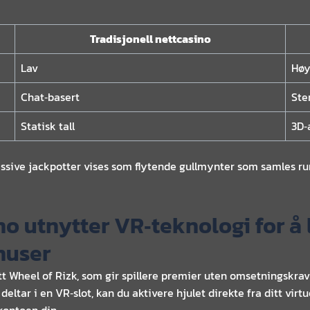
Tradisjonell nettcasino
Lav
Hø
Chat‑basert
Ste
Statisk tall
3D‑
ssive jackpotter vises som flytende gullmynter som samles run
o utnytter VR‑teknologi for å 
nuser
sitt Wheel of Rizk, som gir spillere premier uten omsetningsk
eltar i en VR‑slot, kan du aktivere hjulet direkte fra ditt virtu
kontoen din.