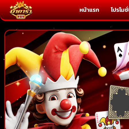
Skip
หน้าแรก
โปรโมชั
to
content