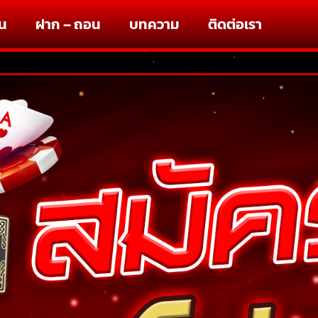
่น
ฝาก – ถอน
บทความ
ติดต่อเรา