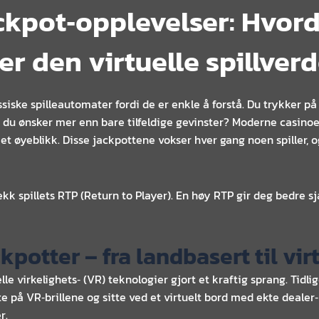
ckpot‑opplevelser: Hvord
er den virtuelle spillver
siske spilleautomater fordi de er enkle å forstå. Du trykker på
r du ønsker mer enn bare tilfeldige gevinster? Moderne casinoe
et øyeblikk. Disse jackpottene vokser hver gang noen spiller, o
jekk spillets RTP (Return to Player). En høy RTP gir deg bedre s
potter – fra landbasert til virt
elle virkelighets‑ (VR) teknologier gjort et kraftig sprang. Tidl
tte på VR‑brillene og sitte ved et virtuelt bord med ekte dealer
r.