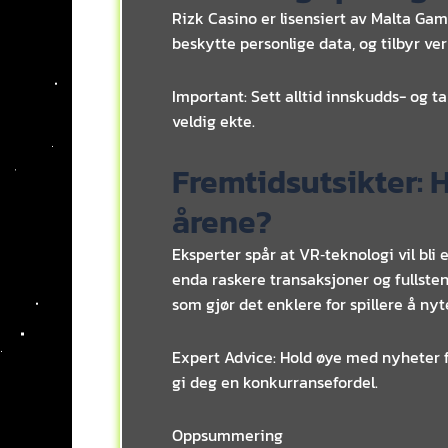
Rizk Casino er lisensiert av Malta Gam
beskytte personlige data, og tilbyr v
Important: Sett alltid innskudds- og ta
veldig ekte.
Fremtidsutsikter: 
årene?
Eksperter spår at VR‑teknologi vil bli 
enda raskere transaksjoner og fullsten
som gjør det enklere for spillere å nyt
Expert Advice: Hold øye med nyheter 
gi deg en konkurransefordel.
Oppsummering