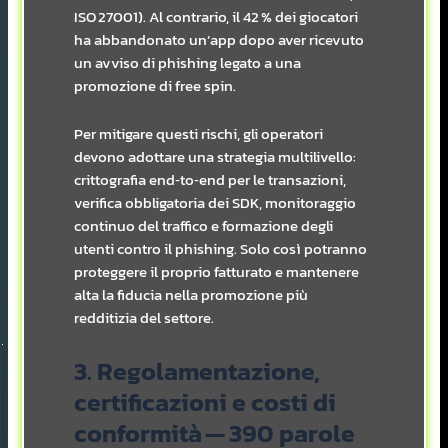
ISO 27001). Al contrario, il 42 % dei giocatori
ha abbandonato un’app dopo aver ricevuto
un avviso di phishing legato a una
promozione di free spin.
Per mitigare questi rischi, gli operatori
devono adottare una strategia multilivello:
crittografia end‑to‑end per le transazioni,
verifica obbligatoria dei SDK, monitoraggio
continuo del traffico e formazione degli
utenti contro il phishing. Solo così potranno
proteggere il proprio fatturato e mantenere
alta la fiducia nella promozione più
redditizia del settore.
3. Regolamentazione,
certificazioni e costi di
conformità — 390 parole