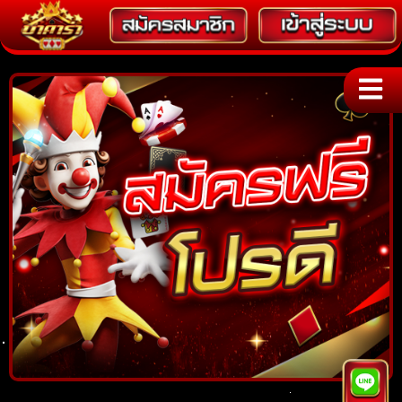
Skip
to
content