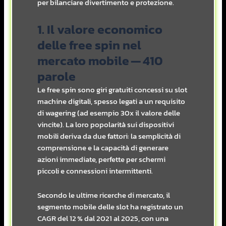
per bilanciare divertimento e protezione.
1. Il valore economico
delle free spin nel
mercato mobile — 410
parole
Le free spin sono giri gratuiti concessi su slot
machine digitali, spesso legati a un requisito
di wagering (ad esempio 30x il valore delle
vincite). La loro popolarità sui dispositivi
mobili deriva da due fattori: la semplicità di
comprensione e la capacità di generare
azioni immediate, perfette per schermi
piccoli e connessioni intermittenti.
Secondo le ultime ricerche di mercato, il
segmento mobile delle slot ha registrato un
CAGR del 12 % dal 2021 al 2025, con una