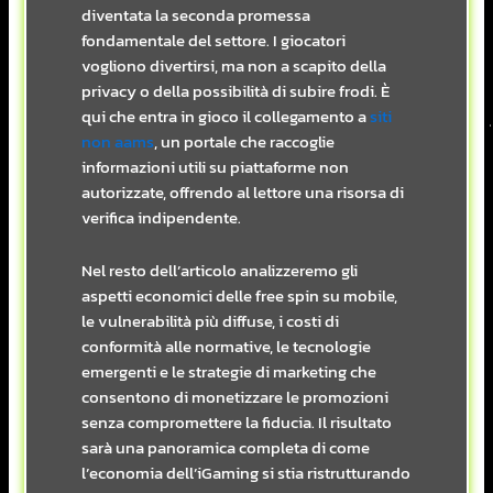
diventata la seconda promessa
fondamentale del settore. I giocatori
vogliono divertirsi, ma non a scapito della
privacy o della possibilità di subire frodi. È
qui che entra in gioco il collegamento a
siti
non aams
, un portale che raccoglie
informazioni utili su piattaforme non
autorizzate, offrendo al lettore una risorsa di
verifica indipendente.
Nel resto dell’articolo analizzeremo gli
aspetti economici delle free spin su mobile,
le vulnerabilità più diffuse, i costi di
conformità alle normative, le tecnologie
emergenti e le strategie di marketing che
consentono di monetizzare le promozioni
senza compromettere la fiducia. Il risultato
sarà una panoramica completa di come
l’economia dell’iGaming si stia ristrutturando