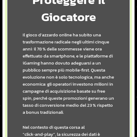
Giocatore
Il gioco d’azzardo online ha subito una
trasformazione radicale negli ultimi cinque
anni: il 78 % delle scommesse viene ora
effettuato da smartphone, e le piattaforme di
iGaming hanno dovuto adeguarsi a un
pubblico sempre più mobile‑first. Questa
evoluzione non è solo tecnologica, ma anche
economica: gli operatori investono milioni in
campagne di acquisizione basate su free
spin, perché queste promozioni generano un
tasso di conversione medio del 23 % rispetto
a bonus tradizionali.
Nel contesto di questa corsa al
“click‑and‑play”, la sicurezza dei dati è