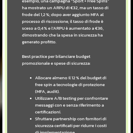
esempio, una campagna “Sport + Free Spins”
ha mostrato un ARPU di €32, ma un tasso di
frode del 1,2 %; dopo aver aggiunto MFA al
processo di riscossione, il tasso di frode è
sceso a 0,4 % e l’ARPU è aumentato a €36,
dimostrando che la spesa in sicurezza ha
generato profitto.
Best practice per bilanciare budget
promozionale e spese di sicurezza:
Allocare almeno il 12 % del budget di
free spin a tecnologie di protezione
(MFA, audit).
Utilizzare A/B testing per confrontare
messaggi con e senza riferimento a
certificazioni.
Sfruttare partnership con fornitori di
sicurezza certificati per ridurre i costi
di implementazione.