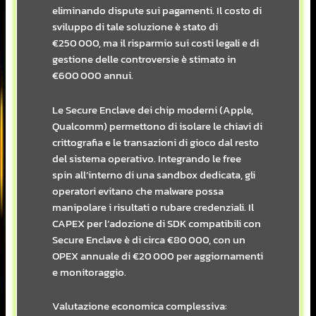
eliminando dispute sui pagamenti. Il costo di
sviluppo di tale soluzione è stato di
€250 000, ma il risparmio sui costi legali e di
gestione delle controversie è stimato in
€600 000 annui.
Le Secure Enclave dei chip moderni (Apple,
Qualcomm) permettono di isolare le chiavi di
crittografia e le transazioni di gioco dal resto
del sistema operativo. Integrando le free
spin all’interno di una sandbox dedicata, gli
operatori evitano che malware possa
manipolare i risultati o rubare credenziali. Il
CAPEX per l’adozione di SDK compatibili con
Secure Enclave è di circa €80 000, con un
OPEX annuale di €20 000 per aggiornamenti
e monitoraggio.
Valutazione economica complessiva: