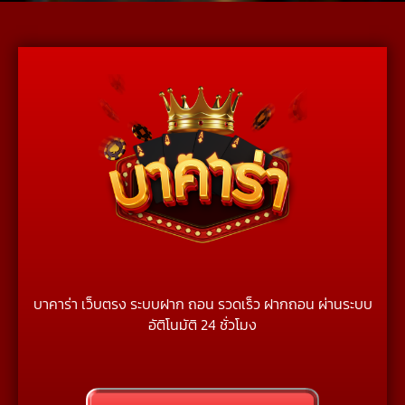
บาคาร่า เว็บตรง ระบบฝาก ถอน รวดเร็ว ฝากถอน ผ่านระบบ
อัติโนมัติ 24 ชั่วโมง