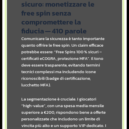
sicuro: monetizzare le
free spin senza
compromettere la
fiducia — 410 parole
Comunicare la sicurezza è tanto importante
quanto offrire le free spin. Un claim efficace
potrebbe essere: “Free Spins 100 % sicuri –
certificati eCOGRA, protezione MFA”. Il tono
deve essere trasparente, evitando termini
tecnici complessi ma includendo icone
riconoscibili (badge di certificazione,
lucchetto MFA).
La segmentazione è cruciale. I giocatori
“high‑value”, con una spesa media mensile
superiore a €200, rispondono bene a offerte
personalizzate che includono un limite di
vincita più alto e un supporto VIP dedicato. I