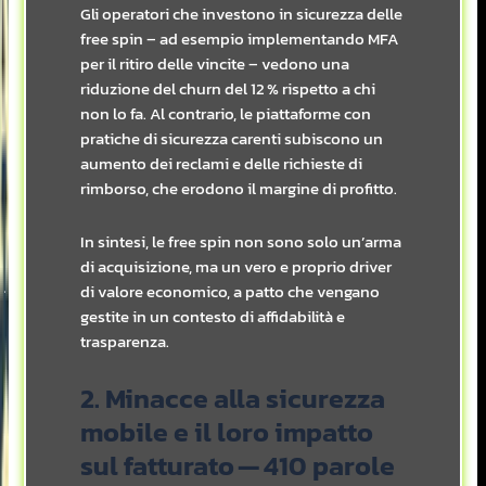
Gli operatori che investono in sicurezza delle
free spin – ad esempio implementando MFA
per il ritiro delle vincite – vedono una
riduzione del churn del 12 % rispetto a chi
non lo fa. Al contrario, le piattaforme con
pratiche di sicurezza carenti subiscono un
aumento dei reclami e delle richieste di
rimborso, che erodono il margine di profitto.
In sintesi, le free spin non sono solo un’arma
di acquisizione, ma un vero e proprio driver
di valore economico, a patto che vengano
gestite in un contesto di affidabilità e
trasparenza.
2. Minacce alla sicurezza
mobile e il loro impatto
sul fatturato — 410 parole