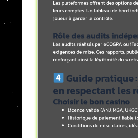
Les plateformes offrent des options d
leurs comptes. Un tableau de bord indiq
joueur à garder le contrôle.
Rôle des audits indép
Les audits réalisés par eCOGRA ou iTec
exigences de mise. Ces rapports, publi
renforçant ainsi la légitimité du « retr
Guide pratique :
en respectant les 
Choisir le bon casino
Licence valide (ANJ, MGA, UKGC
Historique de paiement fiable (
Conditions de mise claires, idé