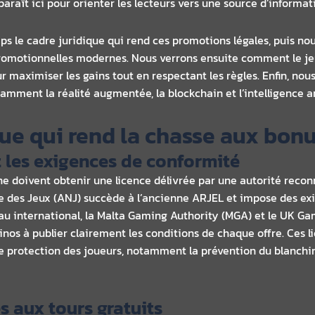
araît ici pour orienter les lecteurs vers une source d’informati
 le cadre juridique qui rend ces promotions légales, puis nou
promotionnelles modernes. Nous verrons ensuite comment le jeu
r maximiser les gains tout en respectant les règles. Enfin, nou
mment la réalité augmentée, la blockchain et l’intelligence art
ue qui rend la chasse aux bonu
et les exigences de conformité
ne doivent obtenir une licence délivrée par une autorité reco
ale des Jeux (ANJ) succède à l’ancienne ARJEL et impose des ex
au international, la Malta Gaming Authority (MGA) et le UK G
sinos à publier clairement les conditions de chaque offre. Ces 
e protection des joueurs, notamment la prévention du blanchime
es aux tours gratuits