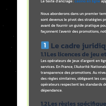
Le texte d’ancrage :
casino en ligne
app
Nous aborderons dans un premier temps
sont devenus le pivot des stratégies 
avant de fournir un guide pratique pou
façonnent l’avenir des promotions, nota
Le cadre juridiq
1.1 Les licences de jeu 
Les opérateurs de jeux d’argent en lig
services. En France, l’Autorité Nation
transparence des promotions. Au nive
des règles similaires, obligeant les ca
opérateurs respectent les standards d
dépendance.
1.2 Les règles spécifiqu