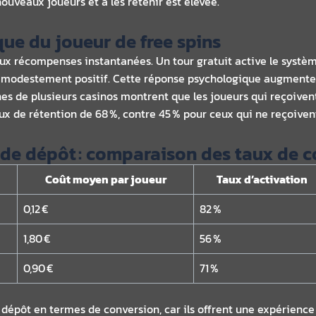
 nouveaux joueurs et à les retenir est élevée.
ique du joueur de free spins
ux récompenses instantanées. Un tour gratuit active le systè
t modestement positif. Cette réponse psychologique augmente l
nes de plusieurs casinos montrent que les joueurs qui reçoiven
aux de rétention de 68 %, contre 45 % pour ceux qui ne reçoive
s de dépôt : comparaison des taux de 
Coût moyen par joueur
Taux d’activation
0,12 €
82 %
1,80 €
56 %
0,90 €
71 %
e dépôt en termes de conversion, car ils offrent une expérie