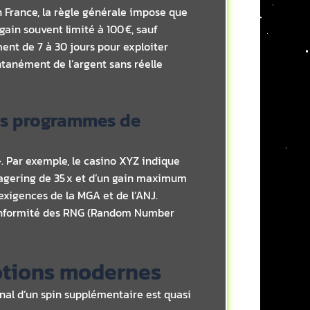
En France, la règle générale impose que
gain souvent limité à 100 €, sauf
ent de 7 à 30 jours pour exploiter
ntanément de l’argent sans réelle
urs programmes de
». Par exemple, le casino XYZ indique
wagering de 35 x et d’un gain maximum
 exigences de la MGA et de l’ANJ.
 conformité des RNG (Random Number
motions modernes
inal d’un spin supplémentaire est quasi