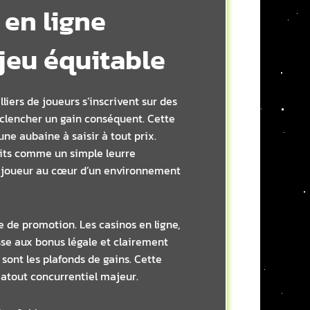
 en ligne
jeu équitable
iers de joueurs s’inscrivent sur des
déclencher un gain conséquent. Cette
une aubaine à saisir à tout prix.
tuits comme un simple leurre
e joueur au cœur d’un environnement
e de promotion. Les casinos en ligne,
sse aux bonus légale et clairement
s sont les plafonds de gains. Cette
 atout concurrentiel majeur.