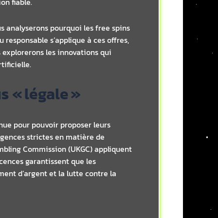
on fiable.
s analyserons pourquoi les free spins
 responsable s’applique à ces offres,
s explorerons les innovations qui
ificielle.
s « légale »
nnue pour pouvoir proposer leurs
igences strictes en matière de
ambling Commission (UKGC) appliquent
licences garantissent que les
nt d’argent et la lutte contre la