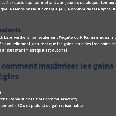
e self‑exclusion qui permettent aux joueurs de bloquer tempor
ue le temps passé sur chaque jeu, le nombre de free spins utili
endants
h Labs vérifient non seulement l’équité du RNG, mais aussi la 
és annuellement, assurent que les gains issus des free spins ne 
ait instantané » lorsqu’il est autorisé.
 comment maximiser les gains a
règles
)
consultable sur des sites comme Aractidf)
alement ≤ 30 x et plafond de gain raisonnable