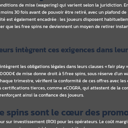
onditions de mise (wagering) qui varient selon la juridiction. 
u moins 30 fois avant de pouvoir être retiré, avec un plafond de 
dité est également encadrée : les joueurs disposent habituellem
iter que les free spins ne deviennent un moyen de retirer insta
eurs intègrent ces exigences dans le
tègrent les obligations légales dans leurs clauses « fair play 
 000 € de mise donne droit à 5 free spins, sous réserve d’un 
 chaque trimestre, vérifient la conformité de ces offres avec les
es certifications tierces, comme eCOGRA, qui attestent de la
renforçant ainsi la confiance des joueurs.
ee spins sont le cœur des pro
tour sur investissement (ROI) pour les opérateurs. Le coût marg