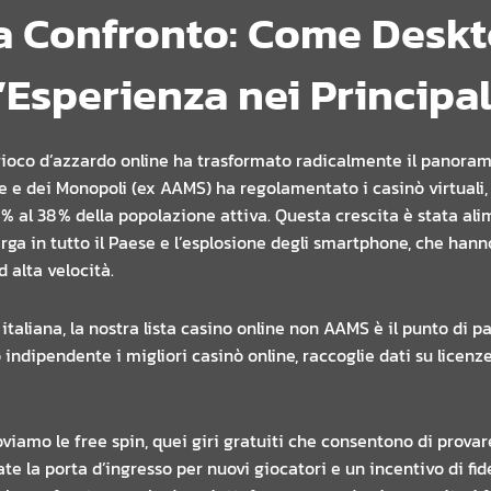
 a Confronto: Come Deskt
’Esperienza nei Principali
 gioco d’azzardo online ha trasformato radicalmente il panorama
e e dei Monopoli (ex AAMS) ha regolamentato i casinò virtuali, 
% al 38 % della popolazione attiva. Questa crescita è stata al
arga in tutto il Paese e l’esplosione degli smartphone, che han
d alta velocità.
a italiana, la nostra lista casino online non AAMS è il punto di 
dipendente i migliori casinò online, raccoglie dati su licenze, 
oviamo le free spin, quei giri gratuiti che consentono di provare
te la porta d’ingresso per nuovi giocatori e un incentivo di fide