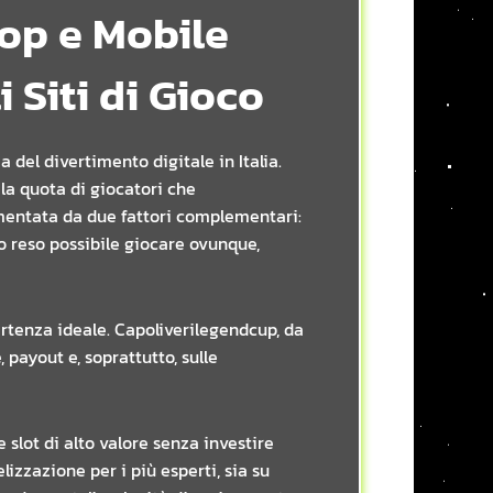
op e Mobile
 Siti di Gioco
 del divertimento digitale in Italia.
la quota di giocatori che
imentata da due fattori complementari:
no reso possibile giocare ovunque,
partenza ideale. Capoliverilegendcup, da
payout e, soprattutto, sulle
 slot di alto valore senza investire
lizzazione per i più esperti, sia su