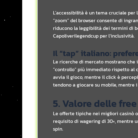
L’accessibilità è un tema cruciale per l
“zoom” del browser consente di ingrand
riducono la leggibilità dei termini di
Capoliverilegendcup per l’inclusività.
Il “tap” italiano: prefe
Le ricerche di mercato mostrano che il 
“controllo” più immediato rispetto al c
avvia il gioco, mentre il click è percep
tendono a giocare su mobile, mentre i 
5. Valore delle free
Le offerte tipiche nei migliori casinò 
requisito di wagering di 30×, mentre un
spin.