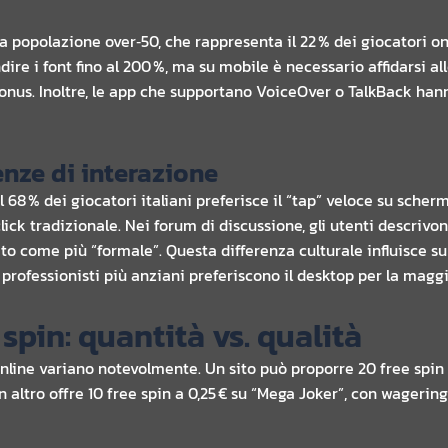
a popolazione over‑50, che rappresenta il 22 % dei giocatori onl
ire i font fino al 200 %, ma su mobile è necessario affidarsi a
 bonus. Inoltre, le app che supportano VoiceOver o TalkBack hann
renze di interazione
68 % dei giocatori italiani preferisce il “tap” veloce su scher
lick tradizionale. Nei forum di discussione, gli utenti descrivo
ito come più “formale”. Questa differenza culturale influisce sul
professionisti più anziani preferiscono il desktop per la magg
 spin: quantità vs. qualità
online variano notevolmente. Un sito può proporre 20 free spin 
 altro offre 10 free spin a 0,25 € su “Mega Joker”, con wagering