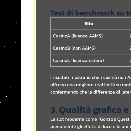
Test di benchmark su tre
Sito
CasinoA (licenza AAMS)
CasinoB (non AAMS)
CasinoC (licenza estera)
I risultati mostrano che i casinò non 
offrono una migliore reattività su mobi
confermando che la differenza di laten
3. Qualità grafica 
Le slot moderne come “Gonzo’s Quest M
pienamente gli effetti di luce e le ani