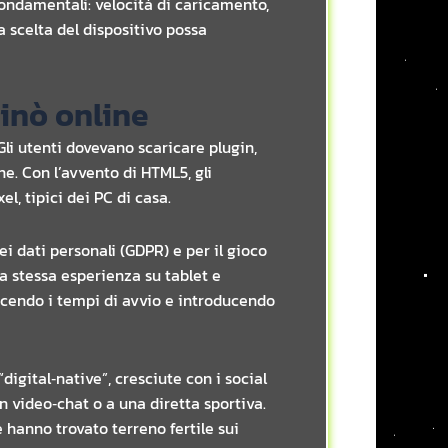
ondamentali: velocità di caricamento,
la scelta del dispositivo possa
sinò online
Gli utenti dovevano scaricare plugin,
ne. Con l’avvento di HTML5, gli
l, tipici dei PC di casa.
ei dati personali (GDPR) e per il gioco
la stessa esperienza su tablet e
ducendo i tempi di avvio e introducendo
digital‑native”, cresciute con i social
n video‑chat o a una diretta sportiva.
e hanno trovato terreno fertile sui